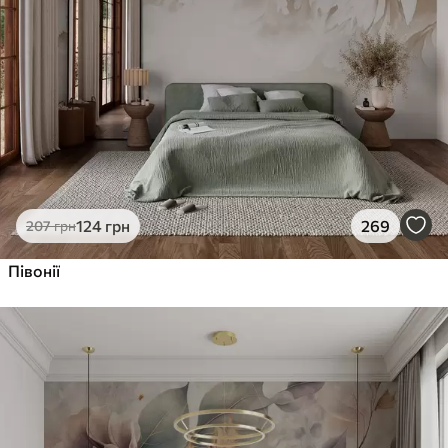
Преміум Вініл
1216
730
грн
/м²
Peel and Stick
1458
875
грн
/м²
124
грн
269
207
грн
Півонії