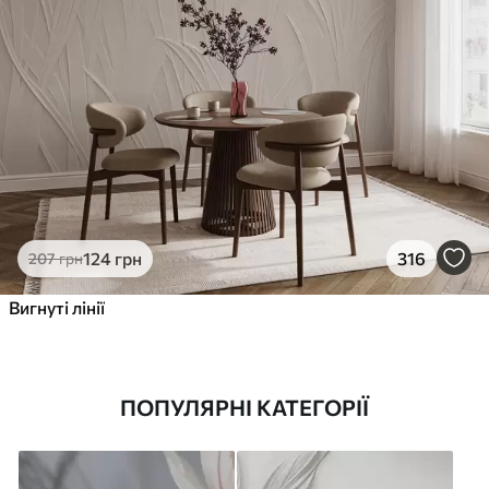
124
грн
316
207
грн
Вигнуті лінії
ПОПУЛЯРНІ КАТЕГОРІЇ