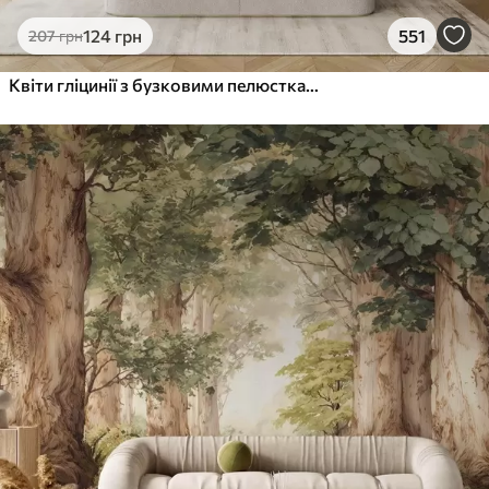
124
грн
551
207
грн
Квіти гліцинії з бузковими пелюстками та зеленим листям, що звисає з гілок, м'які пастельні кольори, пастельний фон