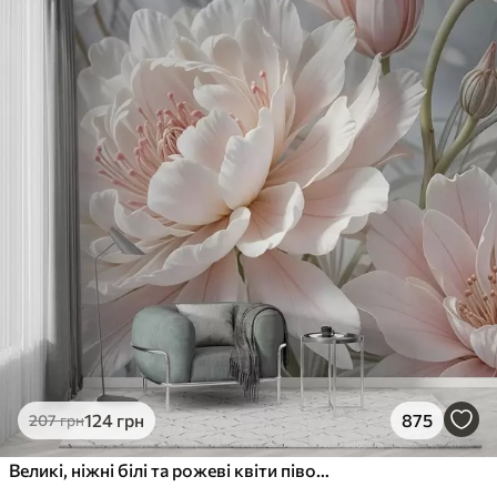
124
грн
875
207
грн
Великі, ніжні білі та рожеві квіти півонії з м'якими, пухнастими пелюстками на розмитому сірому тлі