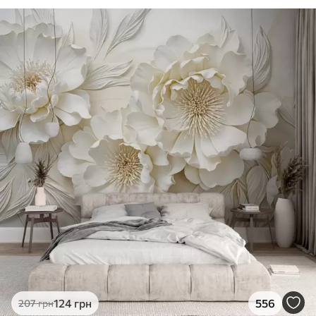
124
грн
556
207
грн