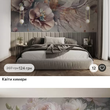
124
грн
12
207
грн
Квіти химери