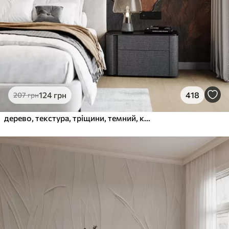
124
грн
418
207
грн
дерево, текстура, тріщини, темний, кора, поверхня