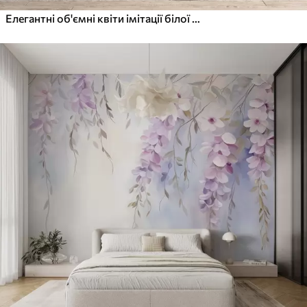
Елегантні об'ємні квіти імітації білої півонії з м'якими пелюстками та пастельно-жовтими серединками на світлому фоні