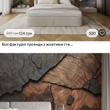
124
грн
320
207
грн
Білі фактурні троянди з жовтими стеблами і листям, м'яке освітлення, світлий фон з розмитими квітковими формами