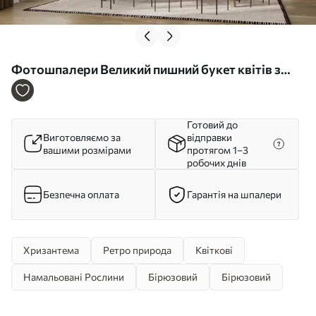
Фотошпалери Великий пишний букет квітів з
гранж текстурою u95430
Готовий до
Виготовляємо за
відправки
вашими розмірами
протягом 1–3
робочих днів
Безпечна оплата
Гарантія на шпалери
Хризантема
Ретро природа
Квіткові
Намальовані Рослини
Бірюзовий
Бірюзовий