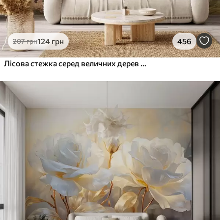
124
грн
456
207
грн
Лісова стежка серед величних дерев у стилі акварелі