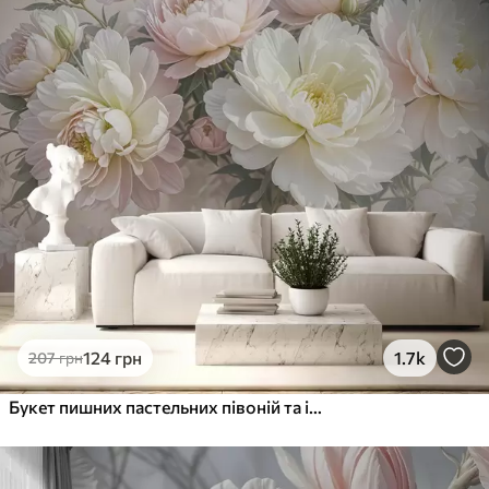
124
грн
1.7k
207
грн
Букет пишних пастельних півоній та інших квітів на м'якому розмитому тлі