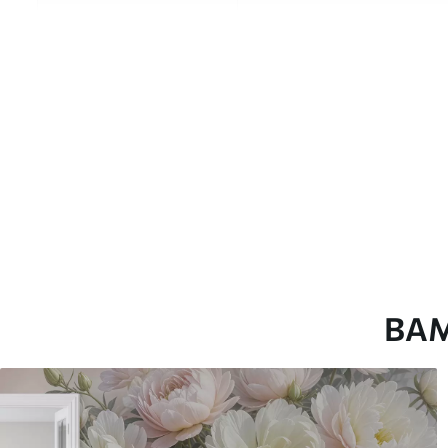
Матеріали
Вибирайте з трьох високоя
для різних приміщень і б
нижче або в процесі кастом
Автор
Студія дизайну "Шпалерня
Артикул
u06685v1
Виробництво
Друк на замовлення, пост
Додатково
Можна додати покриття л
ВА
Очищення
Обережно очищайте м’як
лаком можна мити водою
Як клеїти?
Наклеювання встик