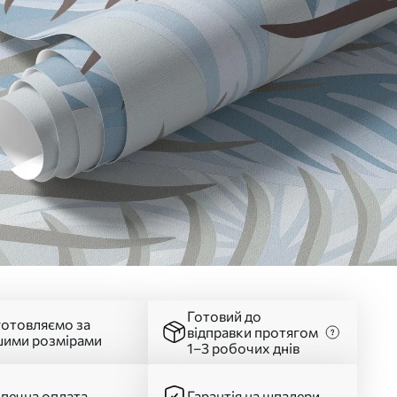
Готовий до
готовляємо за
відправки протягом
шими розмірами
1–3 робочих днів
печна оплата
Гарантія на шпалери