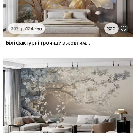
124
грн
320
207
грн
Білі фактурні троянди з жовтими стеблами і листям, м'яке освітлення, світлий фон з розмитими квітковими формами