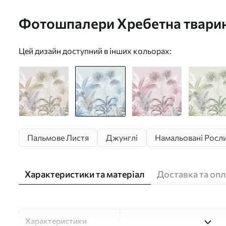
Фотошпалери Хребетна тварина
синіх кольорах u06685v1
Цей дизайн доступний в інших кольорах:
Пальмове Листя
Джунглі
Намальовані Росл
Характеристики та матеріал
Доставка та опл
Характеристики