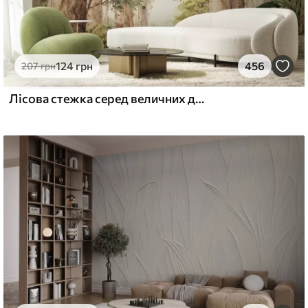
124
грн
456
207
грн
Лісова стежка серед величних дерев у стилі акварелі