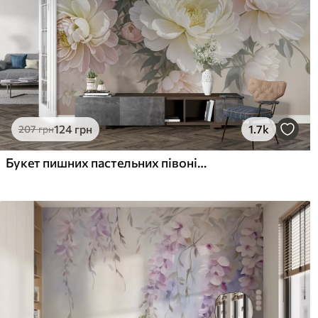
Наші матеріали
Стандарт
Пр
831
106
499
грн
/м²
Преміум Вініл
Pee
124
грн
1.7k
207
грн
1216
145
730
грн
/м²
Букет пишних пастельних півоній та інших квітів на м'якому розмитому тлі