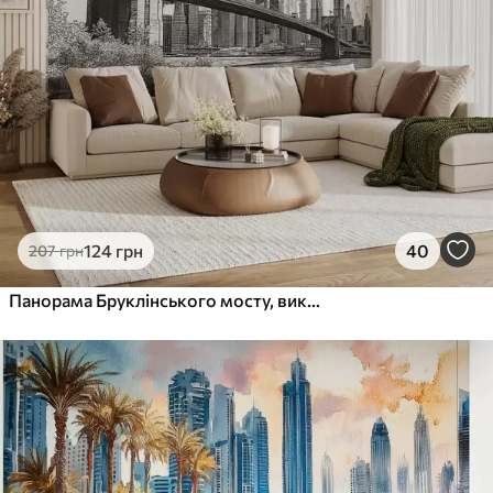
Преміум Вініл
1216
730
грн
/м²
Peel and Stick
1458
875
грн
/м²
124
грн
40
207
грн
Панорама Бруклінського мосту, виконана в ескізній ретро-техніці з лініями та подряпинами