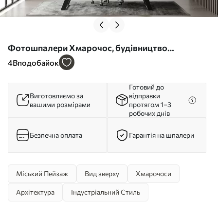
Фотошпалери Хмарочос, будівництво
електронного світу u51081
4
Вподобайок
Готовий до
Виготовляємо за
відправки
вашими розмірами
протягом 1–3
робочих днів
Безпечна оплата
Гарантія на шпалери
Міський Пейзаж
Вид зверху
Хмарочоси
Архітектура
Індустріальний Стиль