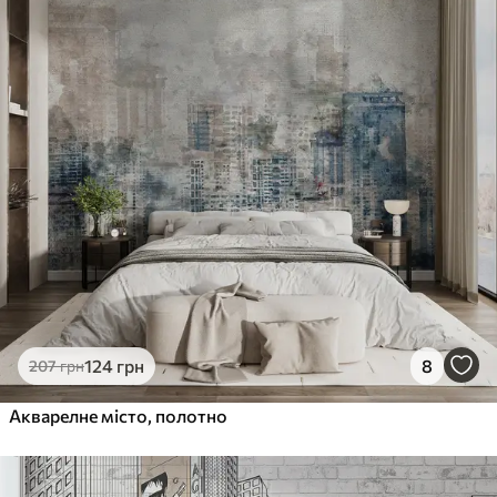
124
грн
8
207
грн
Акварелне місто, полотно