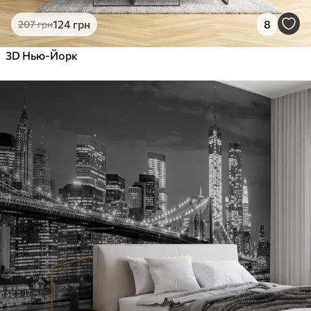
124
грн
8
207
грн
3D Нью-Йорк