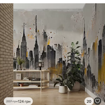
124
грн
20
207
грн