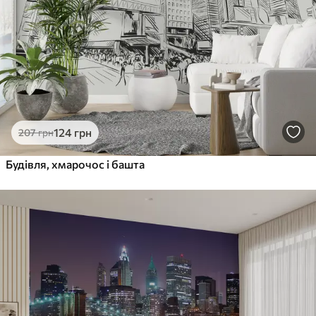
124
грн
207
грн
Будівля, хмарочос і башта