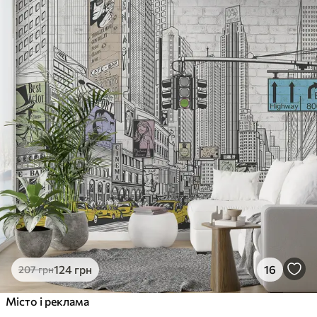
124
грн
16
207
грн
Місто і реклама