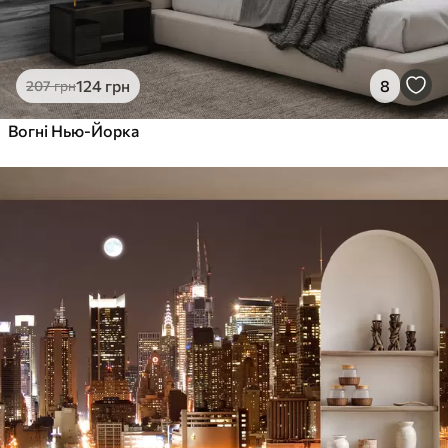
124
грн
8
207
грн
Вогні Нью-Йорка