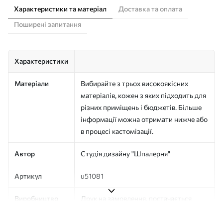
Характеристики та матеріал
Доставка та оплата
Поширені запитання
Характеристики
Матеріали
Вибирайте з трьох високоякісних
матеріалів, кожен з яких підходить для
різних приміщень і бюджетів. Більше
інформації можна отримати нижче або
в процесі кастомізації.
Автор
Студія дизайну "Шпалерня"
Артикул
u51081
Виробництво
Друк на замовлення, постачається
рулонами до 50 см завширшки