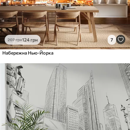
124
грн
7
207
грн
Набережна Нью-Йорка