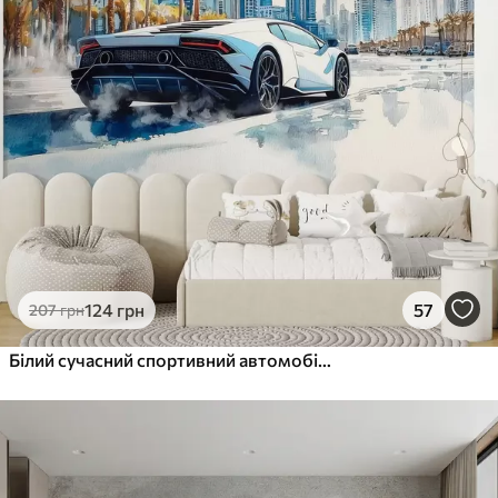
124
грн
57
207
грн
Білий сучасний спортивний автомобіль, що мчить на тлі пальм і хмарочосів у вільній техніці акварелі