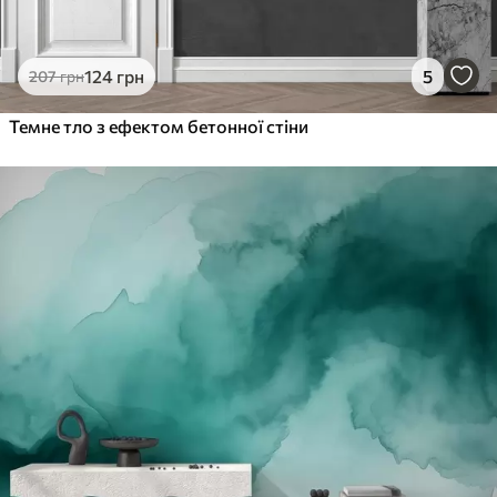
124
грн
5
207
грн
Темне тло з ефектом бетонної стіни