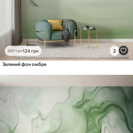
124
грн
2
207
грн
Зелений фон омбре