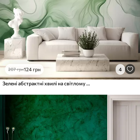
124
грн
4
207
грн
Зелені абстрактні хвилі на світлому фоні