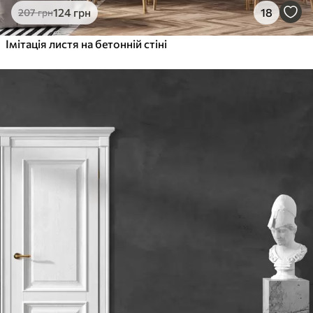
124
грн
18
207
грн
Імітація листя на бетонній стіні