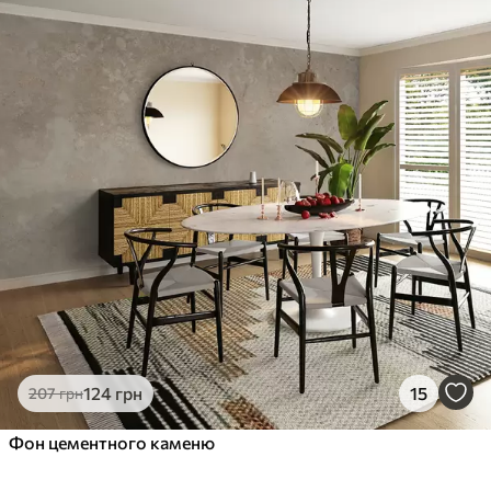
124
грн
15
207
грн
Фон цементного каменю