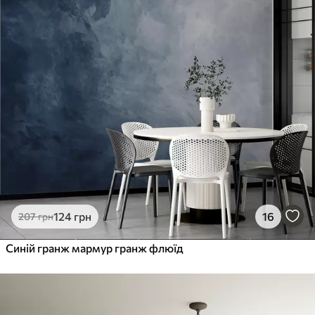
124
грн
16
207
грн
Синій гранж мармур гранж флюїд