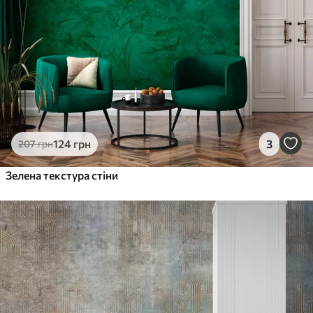
124
грн
3
207
грн
Зелена текстура стіни