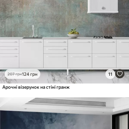
124
грн
11
207
грн
Арочні візерунок на стіні гранж