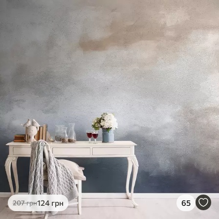
Стандарт
831
499
грн
/м²
Преміум
1066
640
грн
/м²
Преміум Вініл
1216
730
грн
/м²
Peel and Stick
1458
875
грн
/м²
124
грн
65
207
грн