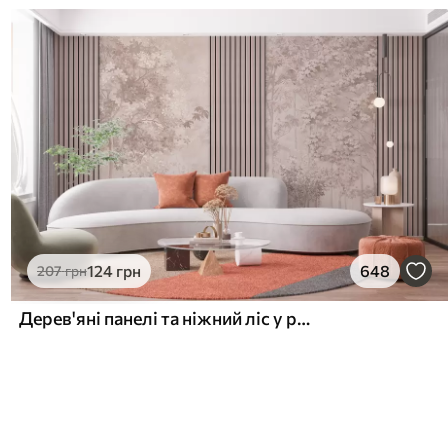
124
грн
648
207
грн
Дерев'яні панелі та ніжний ліс у рожевих тонах