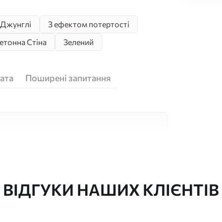
Джунглі
З ефектом потертості
етонна Стіна
Зелений
ата
Поширені запитання
кісних матеріалів, кожен з яких підходить
юджетів. Більше інформації можна отримати
ізації.
ВІДГУКИ НАШИХ КЛІЄНТІВ
"