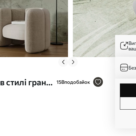
Ви
ва
Без
в стилі гранж
15
Вподобайок