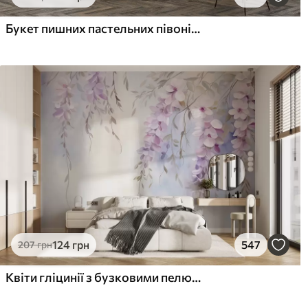
Букет пишних пастельних півоній та інших квітів на м'якому розмитому тлі
124
грн
547
207
грн
Квіти гліцинії з бузковими пелюстками та зеленим листям, що звисає з гілок, м'які пастельні кольори, пастельний фон