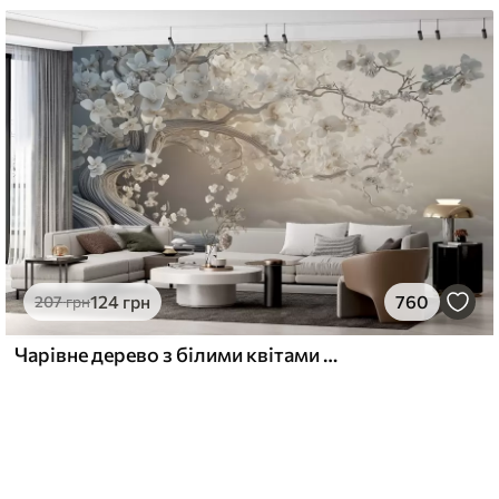
124
грн
760
207
грн
Чарівне дерево з білими квітами на тлі хмар в цікавому стилі в ніжних теплих тонах