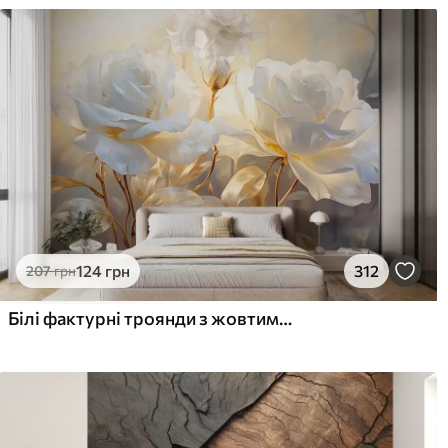
124
грн
312
207
грн
Білі фактурні троянди з жовтими стеблами і листям, м'яке освітлення, світлий фон з розмитими квітковими формами