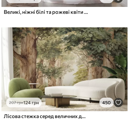
Великі, ніжні білі та рожеві квіти півонії з м'якими, пухнастими пелюстками на розмитому сірому тлі
124
грн
450
207
грн
Лісова стежка серед величних дерев у стилі акварелі