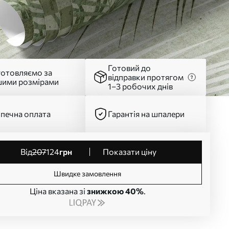
Готовий до
готовляємо за
відправки протягом
шими розмірами
1–3 робочих днів
печна оплата
Гарантія на шпалери
від
207
124
грн
Показати ціну
Швидке замовлення
Ціна вказана зі
знижкою 40%
.