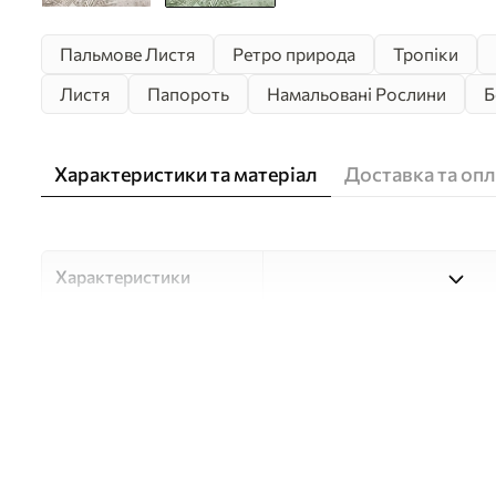
Пальмове Листя
Ретро природа
Тропіки
Листя
Папороть
Намальовані Рослини
Б
Характеристики та матеріал
Доставка та опл
Характеристики
Матеріали
Вибирайте з трьох високоя
для різних приміщень і б
нижче або в процесі кастом
Автор
Студія дизайну "Шпалерня
Артикул
u73583v3