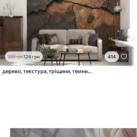
124
грн
414
207
грн
дерево, текстура, тріщини, темний, кора, поверхня