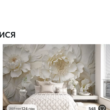
ИСЯ
124
грн
548
207
грн