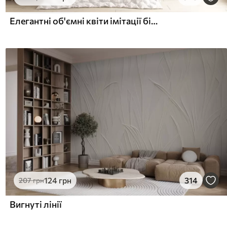
Елегантні об'ємні квіти імітації білої півонії з м'якими пелюстками та пастельно-жовтими серединками на світлому фоні
124
грн
314
207
грн
Вигнуті лінії