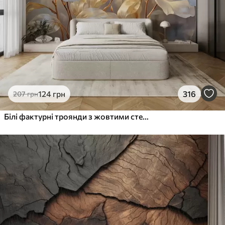
124
грн
316
207
грн
Білі фактурні троянди з жовтими стеблами і листям, м'яке освітлення, світлий фон з розмитими квітковими формами