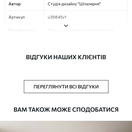
Автор
Студія дизайну "Шпалерня"
Артикул
u39845v1
Виробництво
Друк на замовлення, постачається
рулонами до 50 см завширшки
Додатково
Можна додати покриття лаком та/або
ВІДГУКИ НАШИХ КЛІЄНТІВ
клей для шпалер
Очищення
Обережно очищайте м’якою губкою.
Фотошпалери з покриттям лаком
можна мити водою
ПЕРЕГЛЯНУТИ ВСІ ВІДГУКИ
Як клеїти?
Наклеювання встик
ВАМ ТАКОЖ МОЖЕ СПОДОБАТИСЯ
Наші матеріали