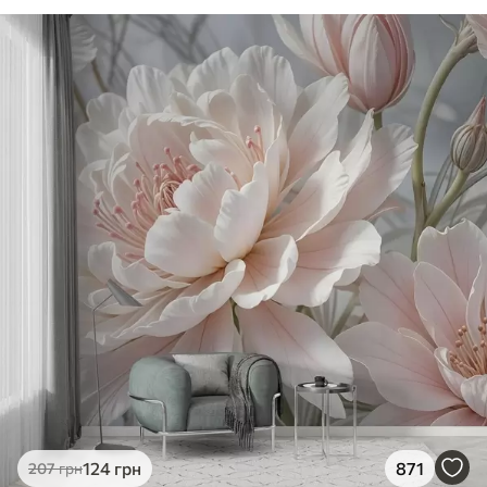
124
грн
871
207
грн