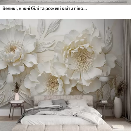
Великі, ніжні білі та рожеві квіти півонії з м'якими, пухнастими пелюстками на розмитому сірому тлі