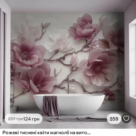
124
грн
559
207
грн
Рожеві тиснені квіти магнолії на витонченій гілці