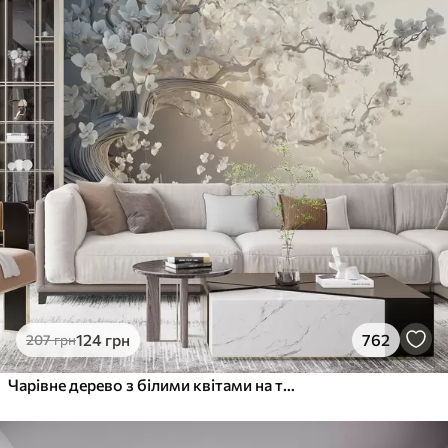
124
грн
762
207
грн
Чарівне дерево з білими квітами на тлі хмар в цікавому стилі в ніжних теплих тонах