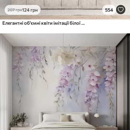
124
грн
554
207
грн
Елегантні об'ємні квіти імітації білої півонії з м'якими пелюстками та пастельно-жовтими серединками на світлому фоні