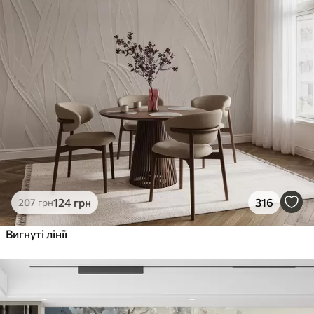
124
грн
316
207
грн
Вигнуті лінії