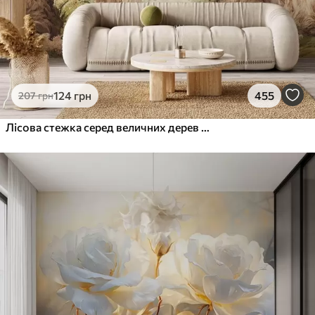
124
грн
455
207
грн
Лісова стежка серед величних дерев у стилі акварелі