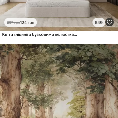
124
грн
549
207
грн
Квіти гліцинії з бузковими пелюстками та зеленим листям, що звисає з гілок, м'які пастельні кольори, пастельний фон