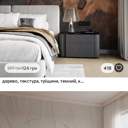
124
грн
418
207
грн
дерево, текстура, тріщини, темний, кора, поверхня