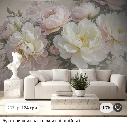
Стандарт
831
499
грн
/м²
Преміум
1066
640
грн
/м²
Преміум Вініл
1216
730
грн
/м²
Peel and Stick
1458
875
грн
/м²
124
грн
1.7k
207
грн
Букет пишних пастельних півоній та інших квітів на м'якому розмитому тлі