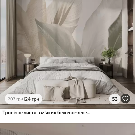
124
грн
53
207
грн
Тропічне листя в м'яких бежево-зелених тонах, з акварельним ефектом і ніжними переходами кольорів