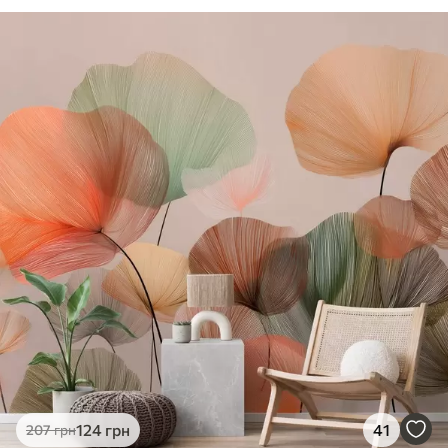
124
грн
41
207
грн