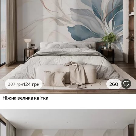
124
грн
260
207
грн
Ніжна велика квітка