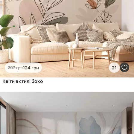
1066
640
грн
/м²
Преміум Вініл
1216
730
грн
/м²
Peel and Stick
1458
875
грн
/м²
124
грн
21
207
грн
Квіти в стилі бохо