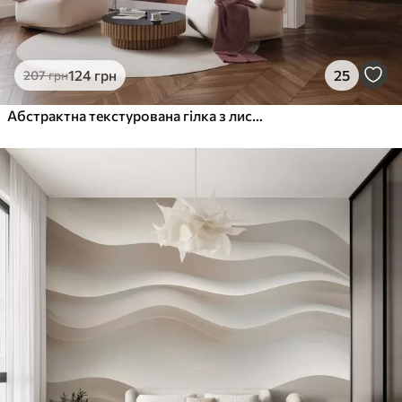
124
грн
25
207
грн
Абстрактна текстурована гілка з листям у відтінках коричневого, бежевого та червоного на тлі абстрактних форм