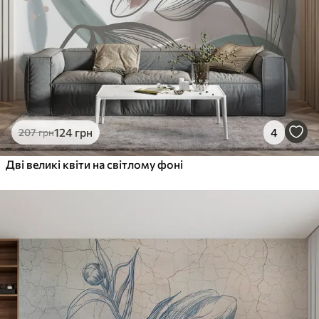
124
грн
4
207
грн
Дві великі квіти на світлому фоні