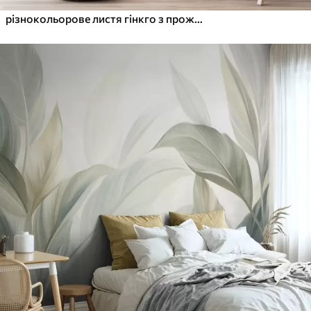
різнокольорове листя гінкго з прожилками