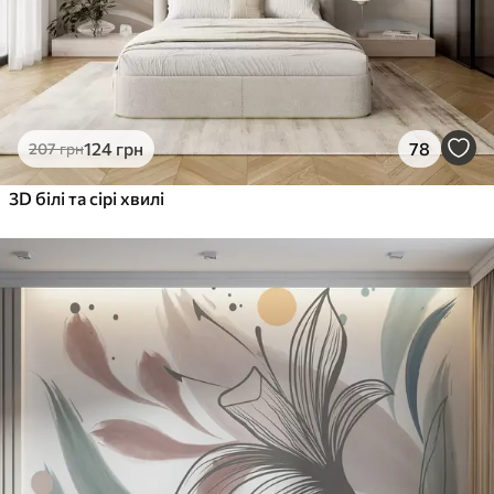
124
грн
78
207
грн
3D білі та сірі хвилі