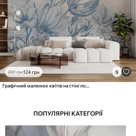
124
грн
9
207
грн
Графічний малюнок квітів на стіні лофт
ПОПУЛЯРНІ КАТЕГОРІЇ