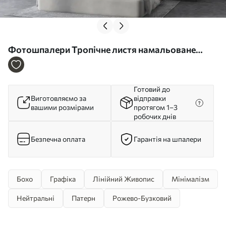
Фотошпалери Тропічне листя намальоване
вручну безшовним візерунком u99422
Готовий до
Виготовляємо за
відправки
вашими розмірами
протягом 1–3
робочих днів
Безпечна оплата
Гарантія на шпалери
Бохо
Графіка
Лінійний Живопис
Мінімалізм
Нейтральні
Патерн
Рожево-Бузковий