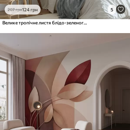
124
грн
5
207
грн
Велике тропічне листя блідо-зеленого кольору з ніжними пастельними відтінками та фактурним малюнком