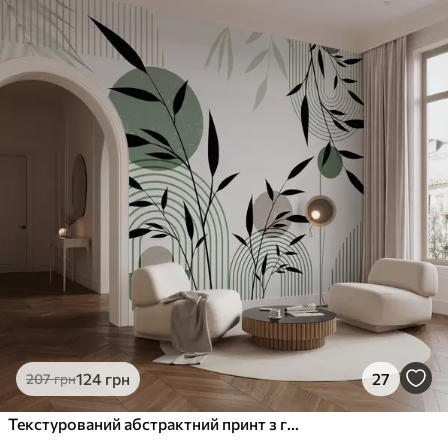
124
грн
27
207
грн
Текстурований абстрактний принт з геометричними фігурами, колами та арками, а також чорно-зеленими рослинами на білому тлі