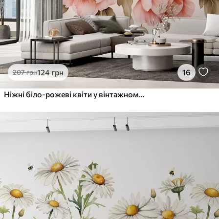
124
грн
16
207
грн
Ніжні біло-рожеві квіти у вінтажному стилі