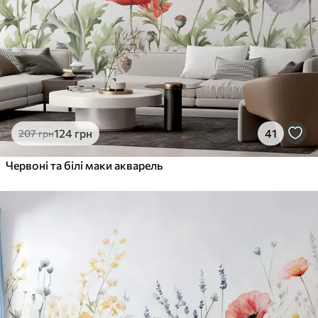
Преміум Вініл
1216
730
грн
/м²
Peel and Stick
1458
875
грн
/м²
124
грн
41
207
грн
Червоні та білі маки акварель