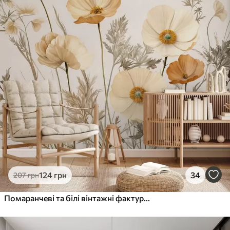
124
грн
34
207
грн
Помаранчеві та білі вінтажні фактурні маки з тонкими стеблами та листям, світло-бежеве тло, акварельний стиль