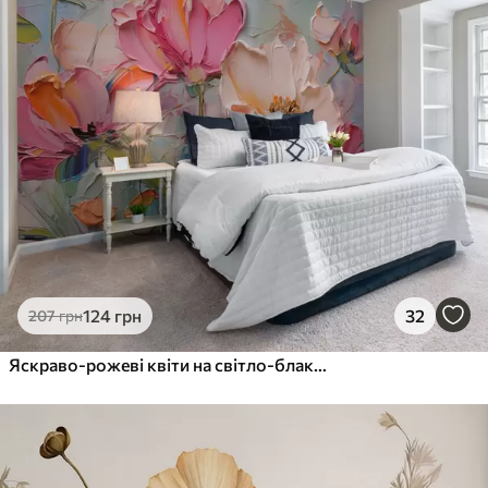
124
грн
32
207
грн
Яскраво-рожеві квіти на світло-блакитному сірому тлі