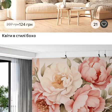
124
грн
21
207
грн
Квіти в стилі бохо