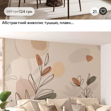
124
грн
21
207
грн
Абстрактний живопис тушшю, плавний стиль, бежева палітра кольорів