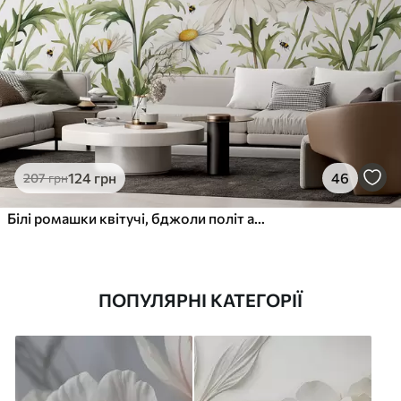
124
грн
46
207
грн
Білі ромашки квітучі, бджоли політ аквареллю завод ілюстрації, зелений, білий, жовтий колір
ПОПУЛЯРНІ КАТЕГОРІЇ