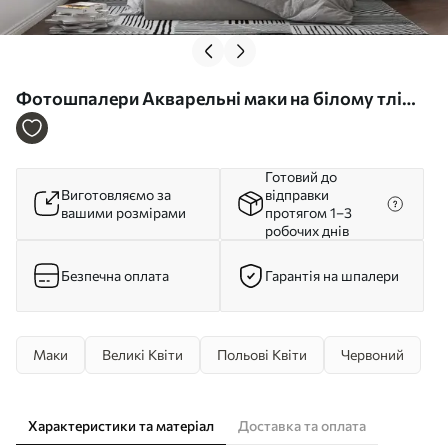
Фотошпалери Акварельні маки на білому тлі
u99552
Готовий до
Виготовляємо за
відправки
вашими розмірами
протягом 1–3
робочих днів
Безпечна оплата
Гарантія на шпалери
Маки
Великі Квіти
Польові Квіти
Червоний
Характеристики та матеріал
Доставка та оплата