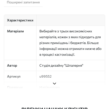
Поширені запитання
Характеристики
Матеріали
Вибирайте з трьох високоякісних
матеріалів, кожен з яких підходить для
різних приміщень і бюджетів. Більше
інформації можна отримати нижче або
в процесі кастомізації.
Автор
Студія дизайну "Шпалерня"
Артикул
u99552
Поверхня
Напівматова
Виробництво
Друк на замовлення, постачається
рулонами до 50 см завширшки