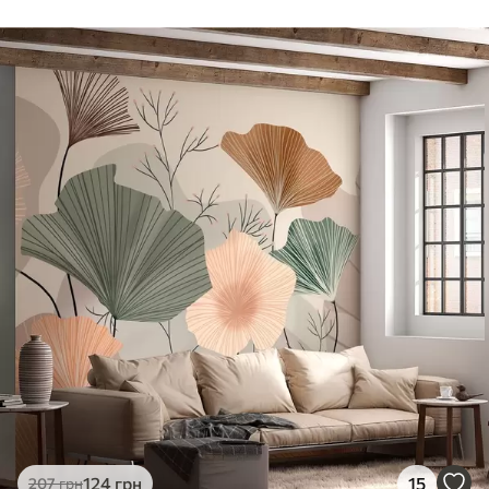
124
грн
15
207
грн