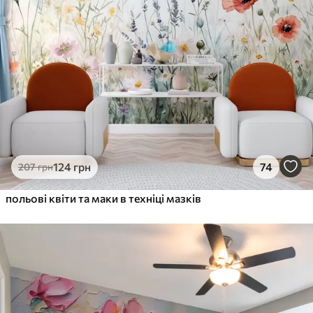
124
грн
74
207
грн
польові квіти та маки в техніці мазків