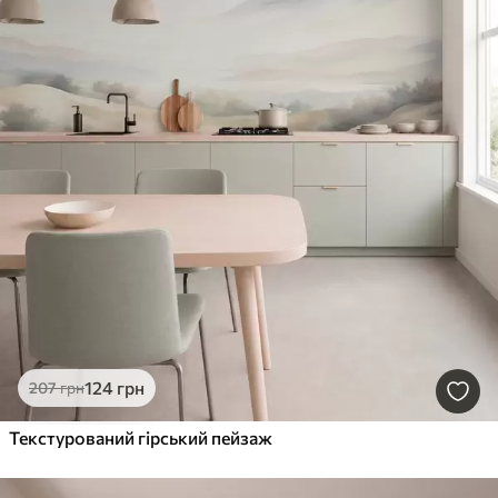
124
грн
207
грн
Текстурований гірський пейзаж