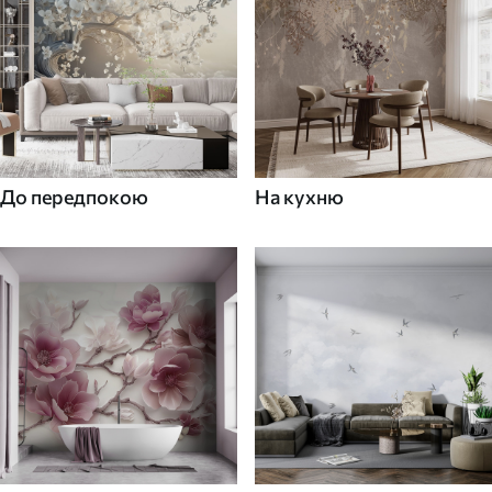
До передпокою
На кухню