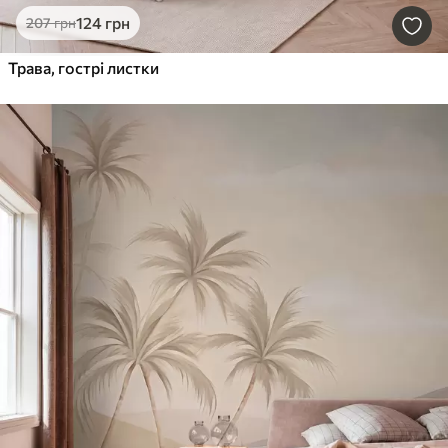
124
грн
207
грн
Трава, гострі листки