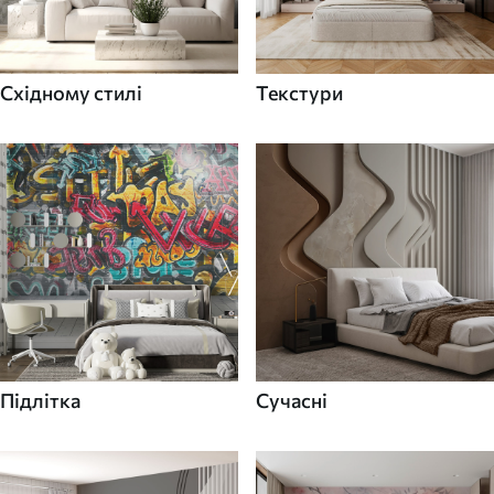
Східному стилі
Текстури
Підлітка
Сучасні