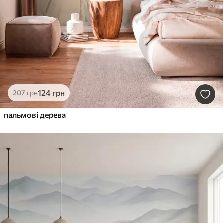
124
грн
207
грн
пальмові дерева