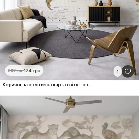
124
грн
207
грн
1
Коричнева політична карта світу з прапорами на українській мові