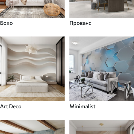
Бохо
Прованс
Art Deco
Minimalist