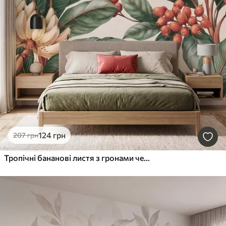
124
грн
207
грн
Тропічні бананові листя з гронами червоних кавових ягід, у стилі акварелі