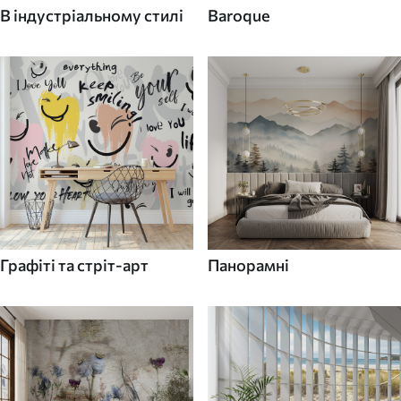
В індустріальному стилі
Baroque
Графіті та стріт-арт
Панорамні