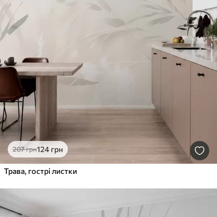
124
грн
207
грн
Трава, гострі листки