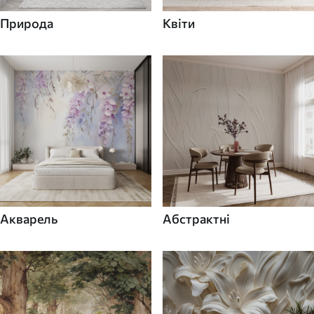
Природа
Квіти
Акварель
Абстрактні