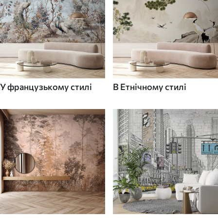
У французькому стилі
В Етнічному стилі