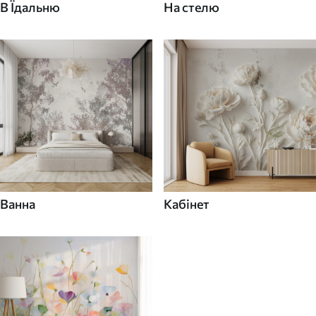
В Їдальню
На стелю
Ванна
Кабінет