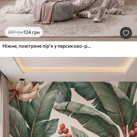
124
грн
207
грн
Ніжне, повітряне пір’я у персиково-рожевій мряці з мерехтінням