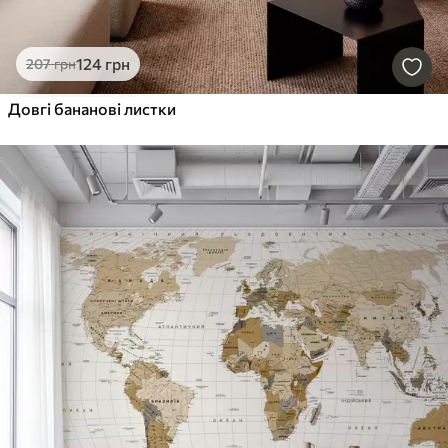
124
грн
207
грн
Довгі бананові листки