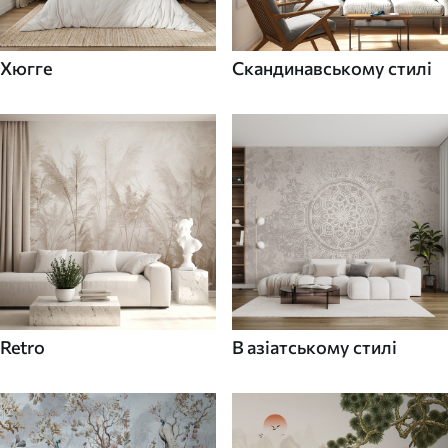
Хюгге
Скандинавському стилі
Retro
В азіатському стилі