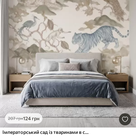
124
грн
207
грн
Імператорський сад із тваринами в східному стилі — мавпа, леопард, тигр, павич і чапля