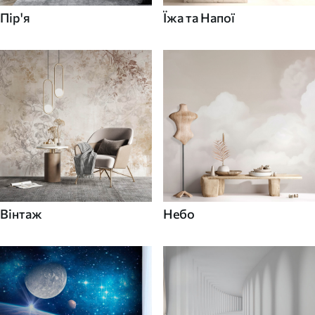
Пір'я
Їжа та Напої
Вінтаж
Небо