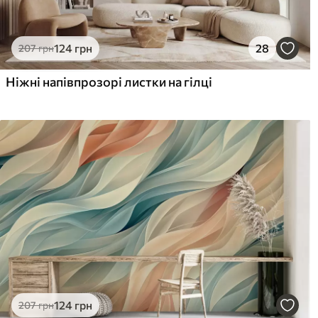
124
грн
28
207
грн
Ніжні напівпрозорі листки на гілці
124
грн
207
грн