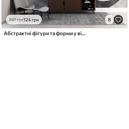
124
грн
8
207
грн
Абстрактні фігури та форми у відтінках білого, сірого, бежевого та блакитного на розмитому фактурному тлі