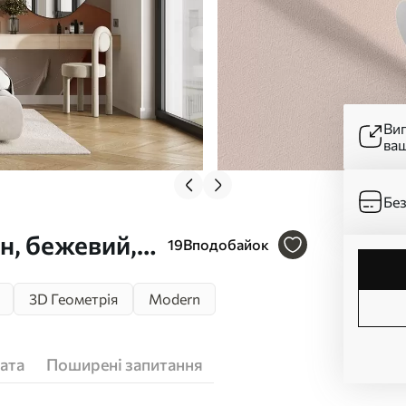
Ви
ва
Без
, бежевий,
19
Вподобайок
нок w02231
3D Геометрія
Modern
ата
Поширені запитання