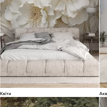
Квіти
Акв