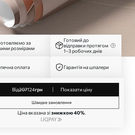
Готовий до
готовляємо за
відправки протягом
шими розмірами
1–3 робочих днів
печна оплата
Гарантія на шпалери
від
207
124
грн
Показати ціну
Швидке замовлення
Ціна вказана зі
знижкою 40%
.