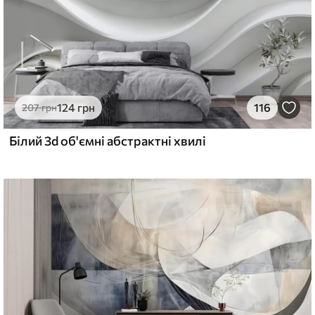
124
грн
116
207
грн
Білий 3d об'ємні абстрактні хвилі