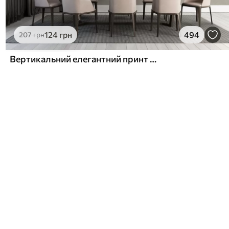
124
грн
494
207
грн
Вертикальний елегантний принт у вигляді крапкової гірлянди на бежевому фактурному тлі, що створює відчуття глибини та руху