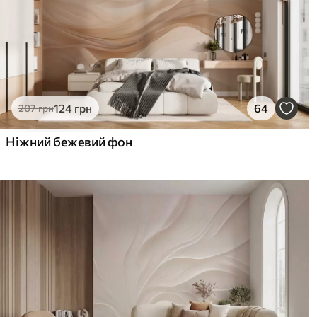
124
грн
64
207
грн
Ніжний бежевий фон