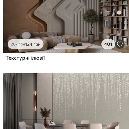
124
грн
401
207
грн
Текстурні ілюзії