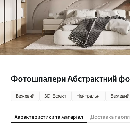
Фотошпалери Абстрактний фон
червоний, помаранчевий відті
Бежевий
3D-Ефект
Нейтральні
Бежевий
Характеристики та матеріал
Доставка та опл