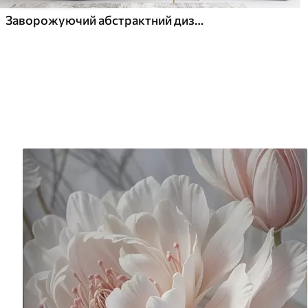
Заворожуючий абстрактний дизайн із м’якими пастельними хвилями