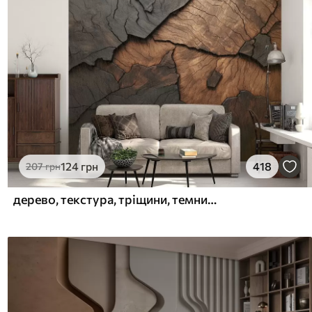
124
грн
418
207
грн
дерево, текстура, тріщини, темний, кора, поверхня