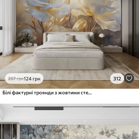
124
грн
312
207
грн
Білі фактурні троянди з жовтими стеблами і листям, м'яке освітлення, світлий фон з розмитими квітковими формами