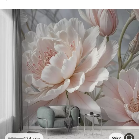
124
грн
867
207
грн