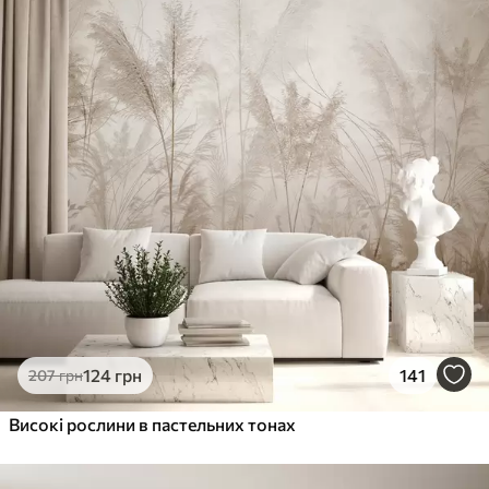
Стандарт
831
499
грн
/м²
Преміум
1066
640
грн
/м²
Преміум Вініл
1216
730
грн
/м²
Peel and Stick
1458
875
грн
/м²
124
грн
141
207
грн
Високі рослини в пастельних тонах