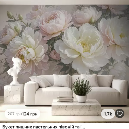
124
грн
1.7k
207
грн
Букет пишних пастельних півоній та інших квітів на м'якому розмитому тлі