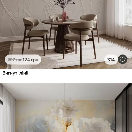
124
грн
314
207
грн
Вигнуті лінії