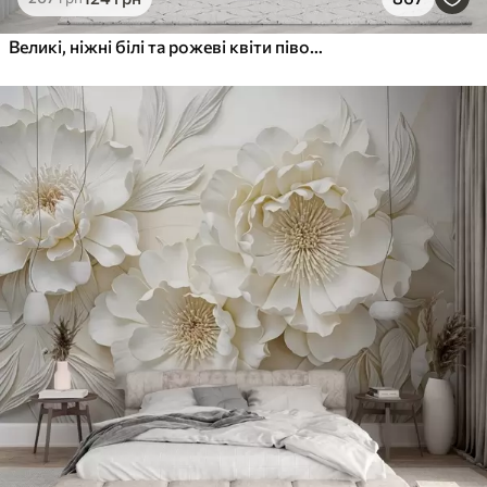
Великі, ніжні білі та рожеві квіти півонії з м'якими, пухнастими пелюстками на розмитому сірому тлі