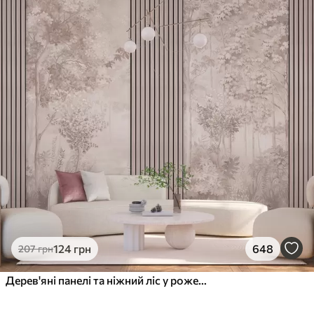
124
грн
648
207
грн
Дерев'яні панелі та ніжний ліс у рожевих тонах