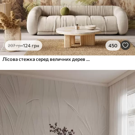
124
грн
450
207
грн
Лісова стежка серед величних дерев у стилі акварелі