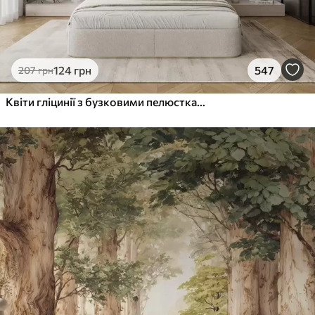
124
грн
547
207
грн
Квіти гліцинії з бузковими пелюстками та зеленим листям, що звисає з гілок, м'які пастельні кольори, пастельний фон