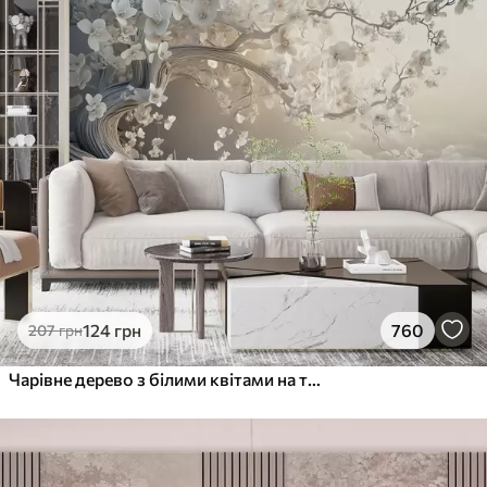
124
грн
760
207
грн
Чарівне дерево з білими квітами на тлі хмар в цікавому стилі в ніжних теплих тонах