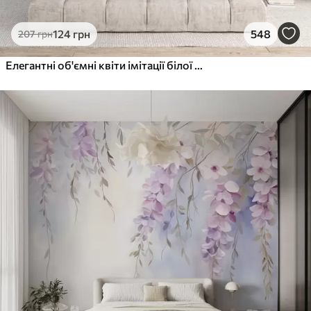
124
грн
548
207
грн
Елегантні об'ємні квіти імітації білої півонії з м'якими пелюстками та пастельно-жовтими серединками на світлому фоні