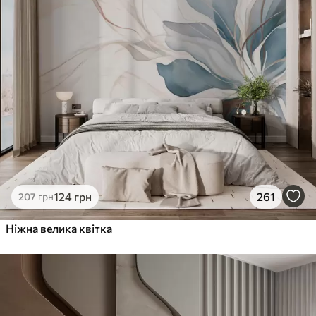
124
грн
261
207
грн
Ніжна велика квітка