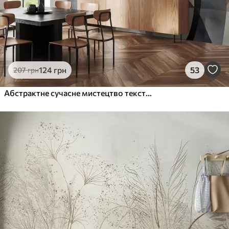
124
грн
53
207
грн
Абстрактне сучасне мистецтво текстурованих геометричних форм у відтінках коричневого, сірого та бежевого