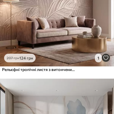
1066
640
грн
/м²
Преміум Вініл
1216
730
грн
/м²
Peel and Stick
1458
875
грн
/м²
124
грн
1
207
грн
Рельєфні тропічні листя з витонченим рельєфом у теплих бежевих тонах