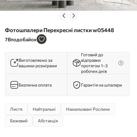
Фотошпалери Перехресні листки w05448
7
Вподобайок
Готовий до
Виготовляємо за
відправки
вашими розмірами
протягом 1–3
робочих днів
Безпечна оплата
Гарантія на шпалери
Листя
Нейтральні
Намальовані Рослини
Бежевий
Абстакція