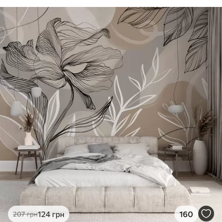
124
грн
160
207
грн