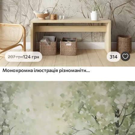
124
грн
314
207
грн
Монохромна ілюстрація різноманітних бежевих рослин і колосків з тонкими, хвилястими лініями і текстурами