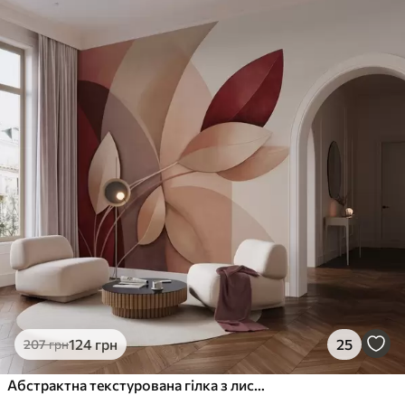
124
грн
25
207
грн
Абстрактна текстурована гілка з листям у відтінках коричневого, бежевого та червоного на тлі абстрактних форм