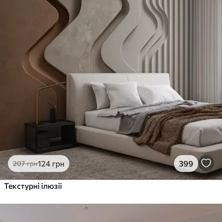
124
грн
399
207
грн
Текстурні ілюзії