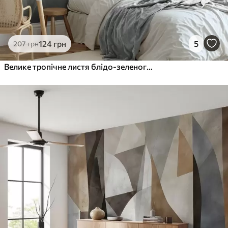
124
грн
5
207
грн
Велике тропічне листя блідо-зеленого кольору з ніжними пастельними відтінками та фактурним малюнком