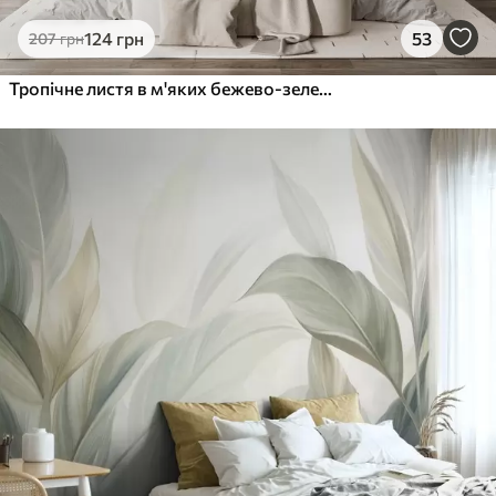
124
грн
53
207
грн
Тропічне листя в м'яких бежево-зелених тонах, з акварельним ефектом і ніжними переходами кольорів