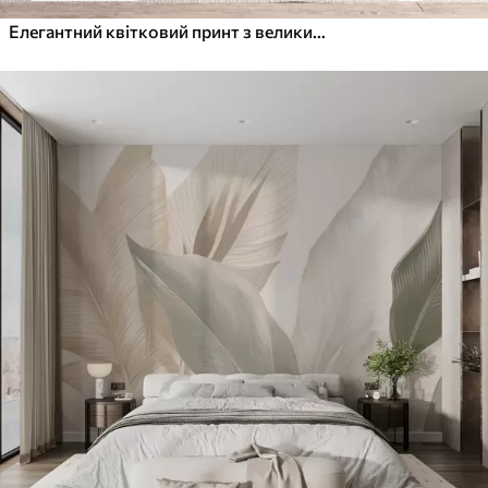
Елегантний квітковий принт з великими абстрактними лінійними квітами та листям у відтінках сірого та бежевого на світлому тлі