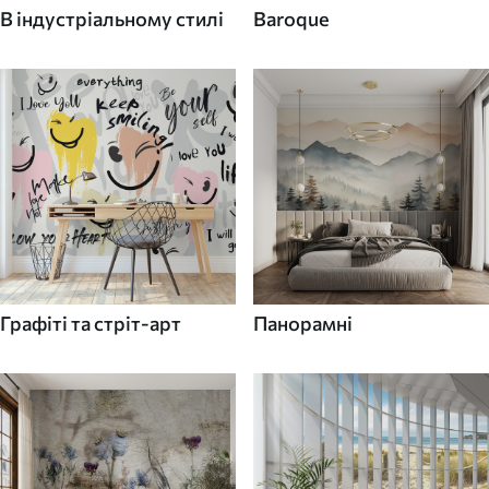
В індустріальному стилі
Baroque
Графіті та стріт-арт
Панорамні