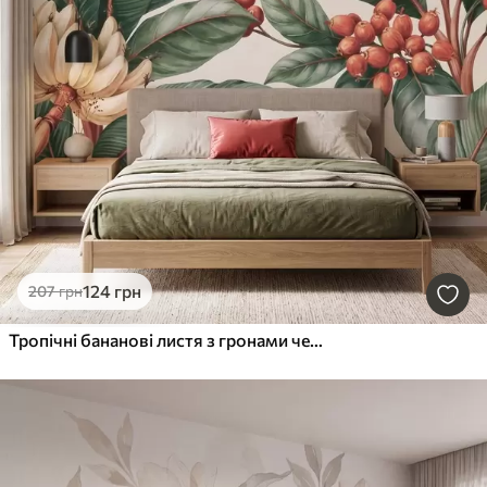
124
грн
207
грн
Тропічні бананові листя з гронами червоних кавових ягід, у стилі акварелі