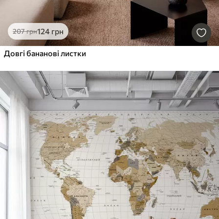
124
грн
207
грн
Довгі бананові листки