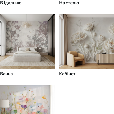
В Їдальню
На стелю
Ванна
Кабінет