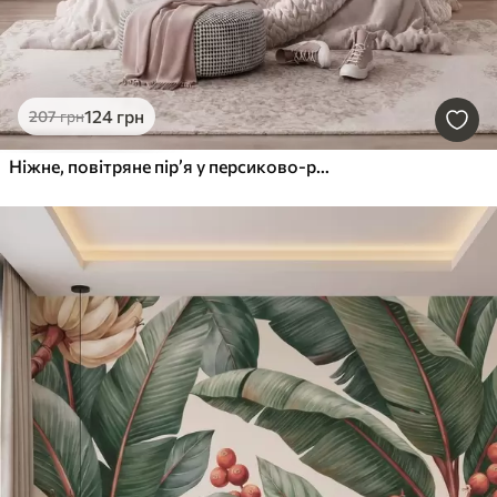
124
грн
207
грн
Ніжне, повітряне пір’я у персиково-рожевій мряці з мерехтінням