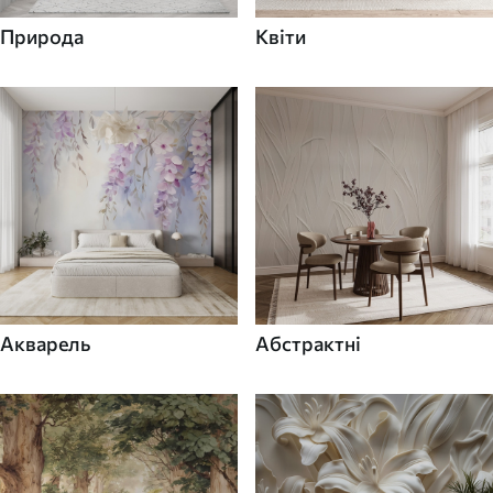
Природа
Квіти
Акварель
Абстрактні