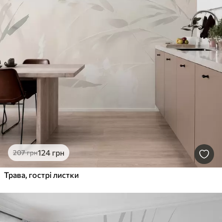
124
грн
207
грн
Трава, гострі листки