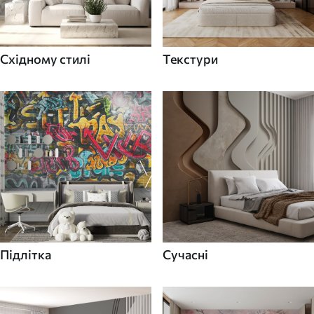
Східному стилі
Текстури
Підлітка
Сучасні