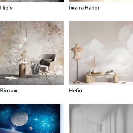
Пір'я
Їжа та Напої
Вінтаж
Небо