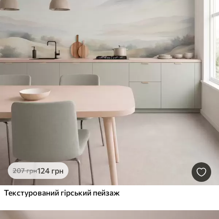
124
грн
207
грн
Текстурований гірський пейзаж