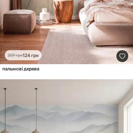
124
грн
207
грн
пальмові дерева