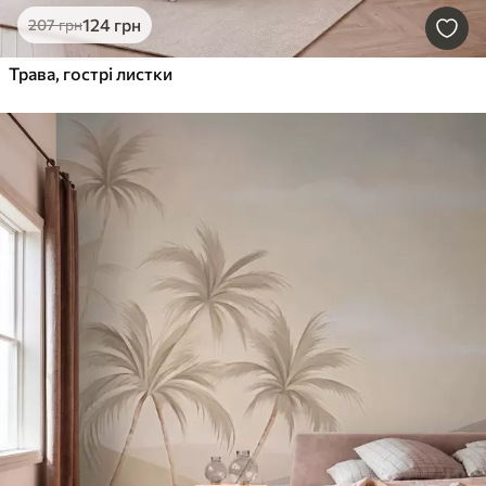
124
грн
207
грн
Трава, гострі листки