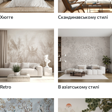
Хюгге
Скандинавському стилі
Retro
В азіатському стилі