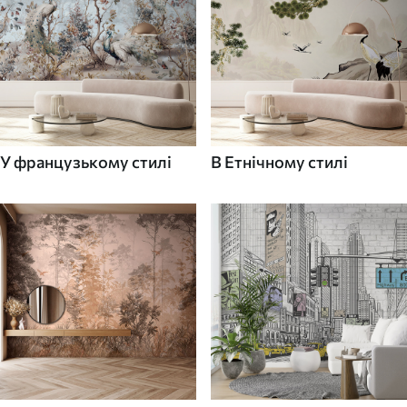
У французькому стилі
В Етнічному стилі