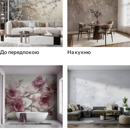
До передпокою
На кухню