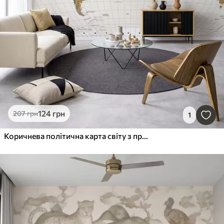
124
грн
207
грн
1
Коричнева політична карта світу з прапорами на українській мові