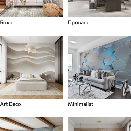
Бохо
Прованс
Art Deco
Minimalist