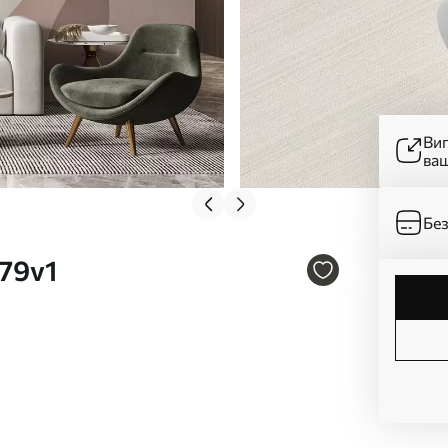
Ви
ва
Без
79v1