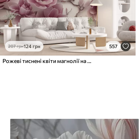
124
грн
557
207
грн
Рожеві тиснені квіти магнолії на витонченій гілці