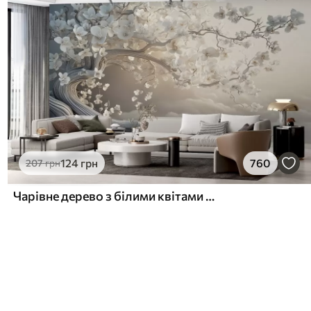
124
грн
760
207
грн
Чарівне дерево з білими квітами на тлі хмар в цікавому стилі в ніжних теплих тонах