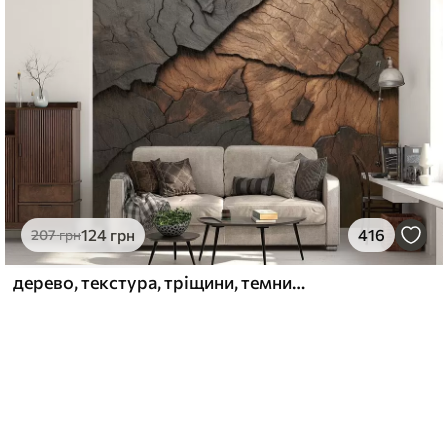
124
грн
416
207
грн
дерево, текстура, тріщини, темний, кора, поверхня