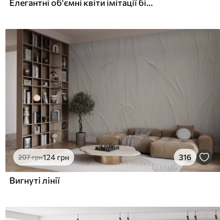
Елегантні об'ємні квіти імітації білої півонії з м'якими пелюстками та пастельно-жовтими серединками на світлому фоні
124
грн
316
207
грн
Вигнуті лінії