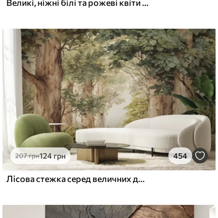
Великі, ніжні білі та рожеві квіти півонії з м'якими, пухнастими пелюстками на розмитому сірому тлі
124
грн
454
207
грн
Лісова стежка серед величних дерев у стилі акварелі