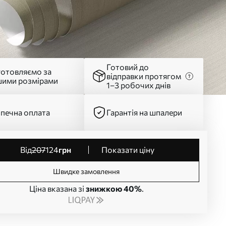
Готовий до
готовляємо за
відправки протягом
шими розмірами
1–3 робочих днів
печна оплата
Гарантія на шпалери
від
207
124
грн
Показати ціну
Швидке замовлення
Ціна вказана зі
знижкою 40%
.