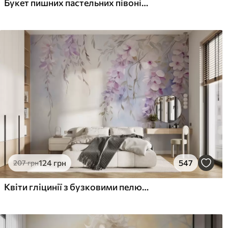
Букет пишних пастельних півоній та інших квітів на м'якому розмитому тлі
124
грн
547
207
грн
Квіти гліцинії з бузковими пелюстками та зеленим листям, що звисає з гілок, м'які пастельні кольори, пастельний фон