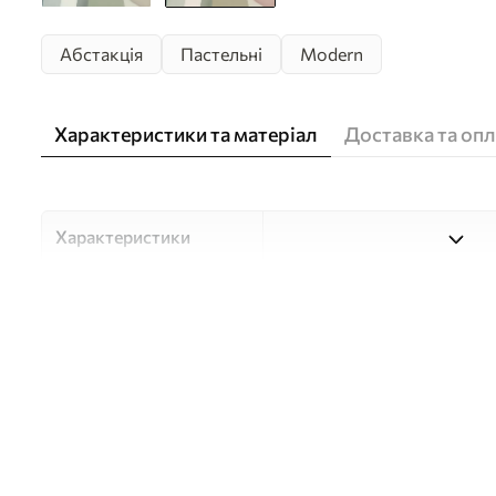
Абстакція
Пастельні
Modern
Характеристики та матеріал
Доставка та опл
Характеристики
Матеріали
Вибирайте з трьох високоя
для різних приміщень і б
нижче або в процесі кастом
Автор
Студія дизайну "Шпалерня
Артикул
w05479v1