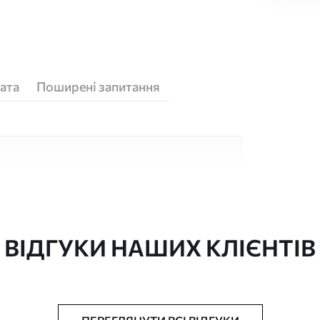
ата
Поширені запитання
кісних матеріалів, кожен з яких підходить
юджетів. Більше інформації можна отримати
ізації.
ВІДГУКИ НАШИХ КЛІЄНТІВ
"