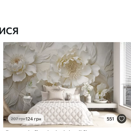
ИСЯ
124
грн
551
207
грн