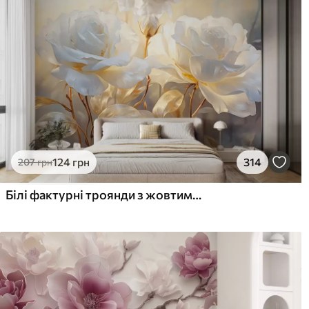
124
грн
314
207
грн
Білі фактурні троянди з жовтими стеблами і листям, м'яке освітлення, світлий фон з розмитими квітковими формами