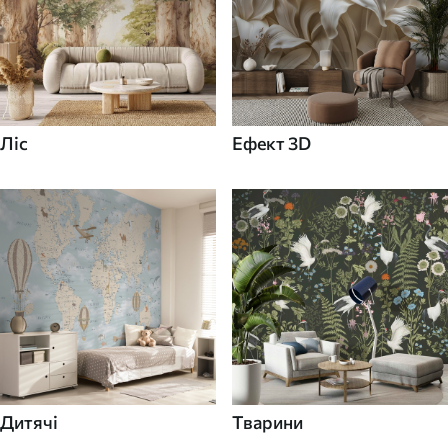
Ліс
Ефект 3D
Дитячі
Тварини