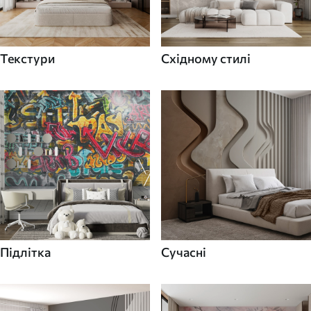
Текстури
Східному стилі
Підлітка
Сучасні