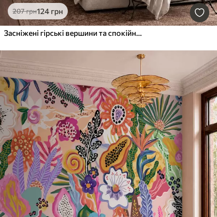
124
грн
207
грн
Засніжені гірські вершини та спокійне озеро з дзеркальним віддзеркаленням