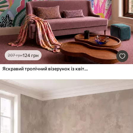
124
грн
207
грн
Яскравий тропічний візерунок із квітами, листям та барвистими фруктами