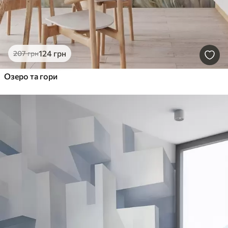
124
грн
207
грн
Озеро та гори