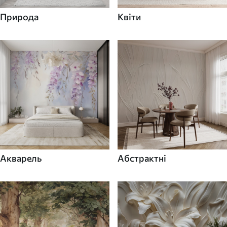
Природа
Квіти
Акварель
Абстрактні