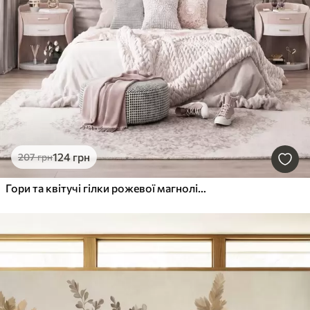
124
грн
207
грн
Гори та квітучі гілки рожевої магнолії, рельєфний пейзаж