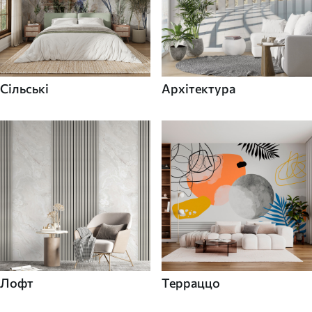
Сільські
Архітектура
Лофт
Терраццо