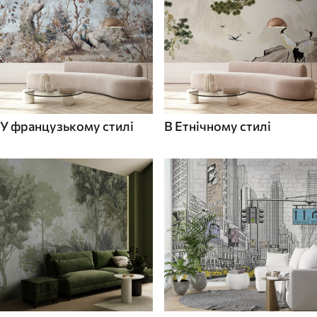
У французькому стилі
В Етнічному стилі