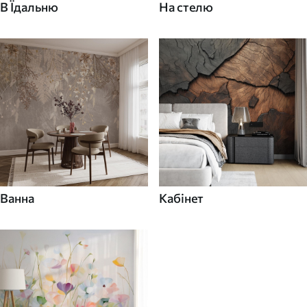
В Їдальню
На стелю
Ванна
Кабінет