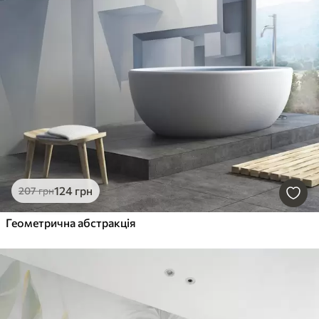
124
грн
207
грн
Геометрична абстракція