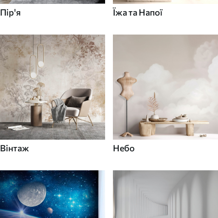
Пір'я
Їжа та Напої
Вінтаж
Небо