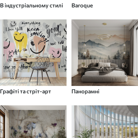
В індустріальному стилі
Baroque
Графіті та стріт-арт
Панорамні