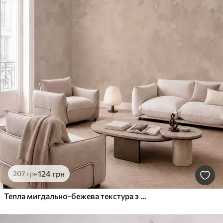
124
грн
207
грн
Тепла мигдально-бежева текстура з м'якими природними переходами відтінків