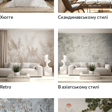
Хюгге
Скандинавському стилі
Retro
В азіатському стилі