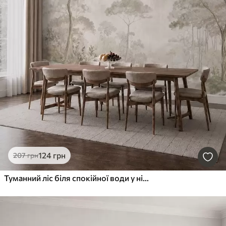
124
грн
207
грн
Туманний ліс біля спокійної води у ніжних природних пастельних тонах