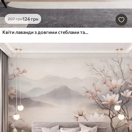
124
грн
207
грн
Квіти лаванди з довгими стеблами та листям, м'яка пастельна текстурована ілюстрація