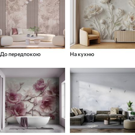
До передпокою
На кухню