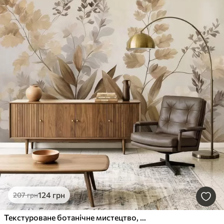
124
грн
207
грн
Текстуроване ботанічне мистецтво, різноманітні рослини та листя у відтінках коричневого та бежевого