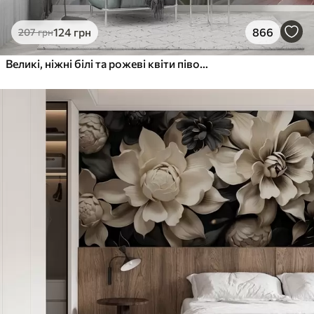
124
грн
866
207
грн
Великі, ніжні білі та рожеві квіти півонії з м'якими, пухнастими пелюстками на розмитому сірому тлі