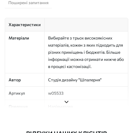
Поширені запитання
Характеристики
Матеріали
Вибирайте з трьох високоякісних
матеріалів, кожен з яких підходить для
різних приміщень і бюджетів. Більше
інформації можна отримати нижче або
в процесі кастомізації.
Автор
Студія дизайну "Шпалерня"
Артикул
w05533
Поверхня
Напівматова
Виробництво
Друк на замовлення, постачається
рулонами до 50 см завширшки