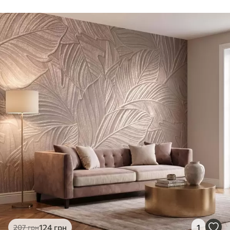
124
грн
1
207
грн