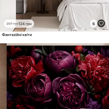
124
грн
6
207
грн
Фантазійні квіти