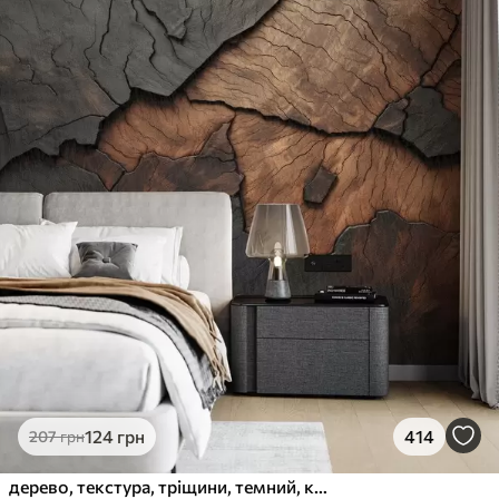
124
грн
414
207
грн
дерево, текстура, тріщини, темний, кора, поверхня