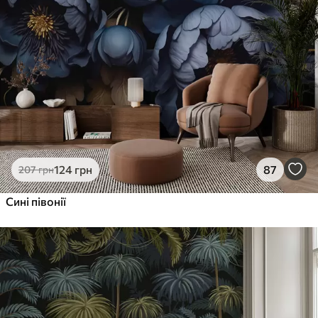
124
грн
87
207
грн
Сині півонії