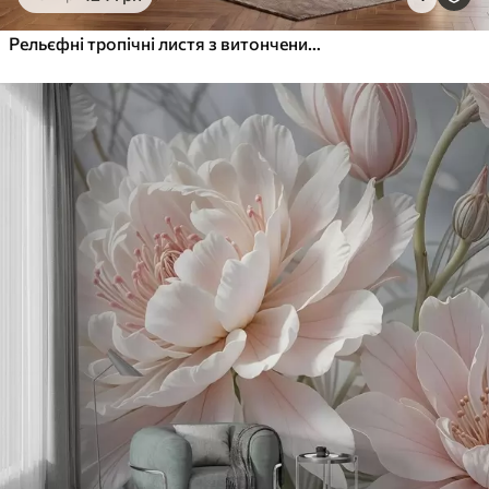
Рельєфні тропічні листя з витонченим рельєфом у теплих бежевих тонах