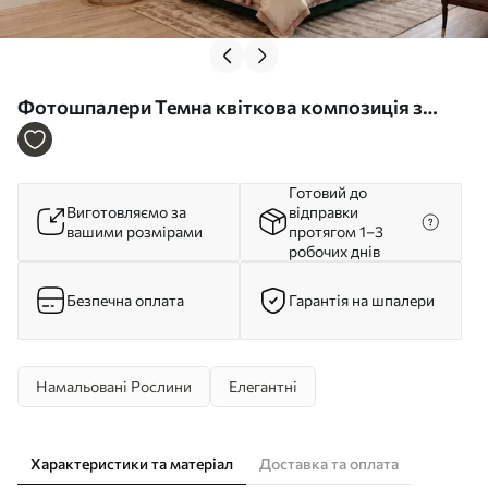
Фотошпалери Темна квіткова композиція з
великими квітами та листям w05533
Готовий до
Виготовляємо за
відправки
вашими розмірами
протягом 1–3
робочих днів
Безпечна оплата
Гарантія на шпалери
Намальовані Рослини
Елегантні
Характеристики та матеріал
Доставка та оплата