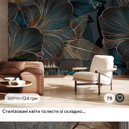
124
грн
79
207
грн
Стилізовані квіти та листя зі складною лінійною роботою у відтінках бірюзового та жовтого на темному тлі