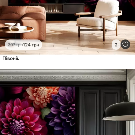
124
грн
2
207
грн
Півонії.