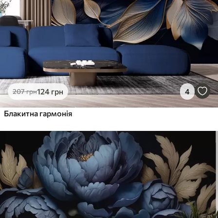
Преміум Вініл
1216
730
грн
/м²
Peel and Stick
1458
875
грн
/м²
124
грн
4
207
грн
Блакитна гармонія