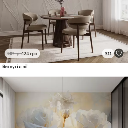
124
грн
311
207
грн
Вигнуті лінії