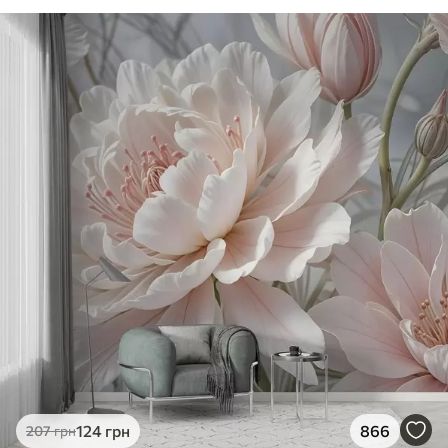
124
грн
866
207
грн