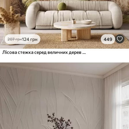
124
грн
449
207
грн
Лісова стежка серед величних дерев у стилі акварелі