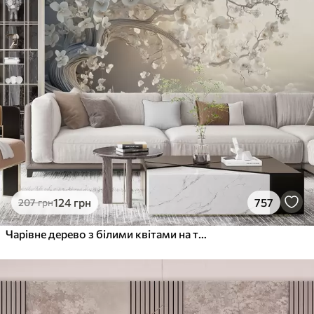
124
грн
757
207
грн
Чарівне дерево з білими квітами на тлі хмар в цікавому стилі в ніжних теплих тонах