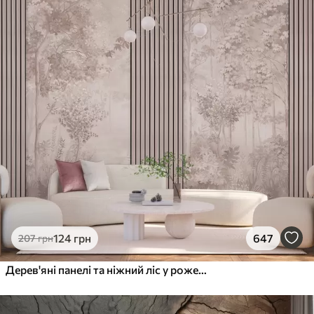
124
грн
647
207
грн
Дерев'яні панелі та ніжний ліс у рожевих тонах