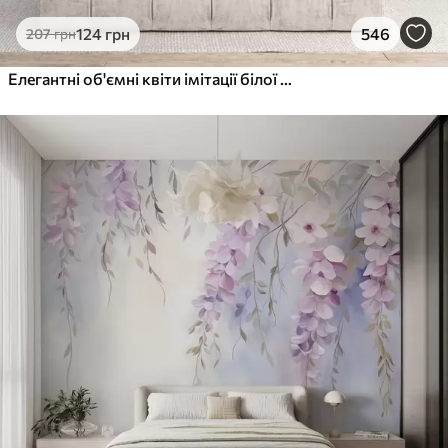
124
грн
546
207
грн
Елегантні об'ємні квіти імітації білої півонії з м'якими пелюстками та пастельно-жовтими серединками на світлому фоні