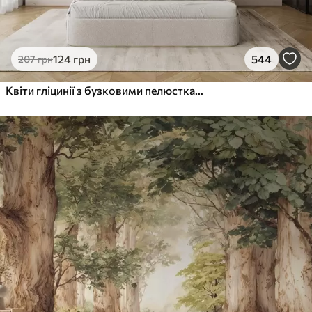
124
грн
544
207
грн
Квіти гліцинії з бузковими пелюстками та зеленим листям, що звисає з гілок, м'які пастельні кольори, пастельний фон