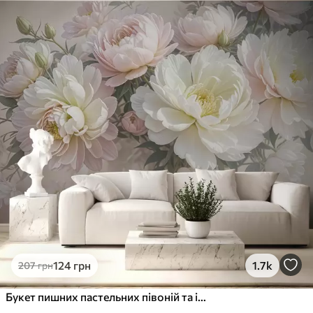
Стандарт
831
499
грн
/м²
Преміум
1066
640
грн
/м²
Преміум Вініл
1216
730
грн
/м²
Peel and Stick
1458
875
грн
/м²
124
грн
1.7k
207
грн
Букет пишних пастельних півоній та інших квітів на м'якому розмитому тлі