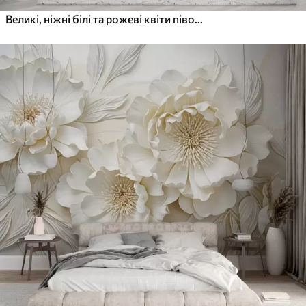
Великі, ніжні білі та рожеві квіти півонії з м'якими, пухнастими пелюстками на розмитому сірому тлі