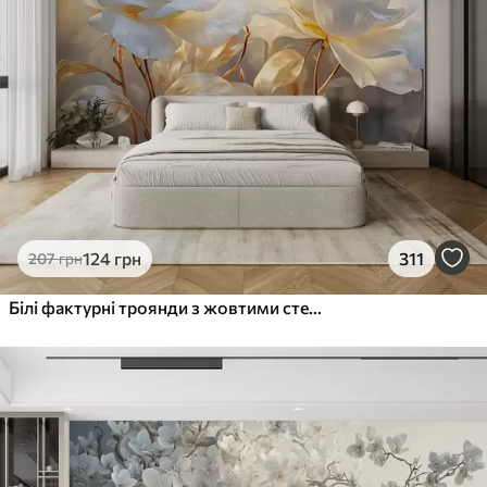
124
грн
311
207
грн
Білі фактурні троянди з жовтими стеблами і листям, м'яке освітлення, світлий фон з розмитими квітковими формами