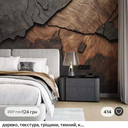
124
грн
414
207
грн
дерево, текстура, тріщини, темний, кора, поверхня