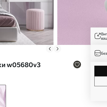
Ви
ва
Без
тки w05680v3