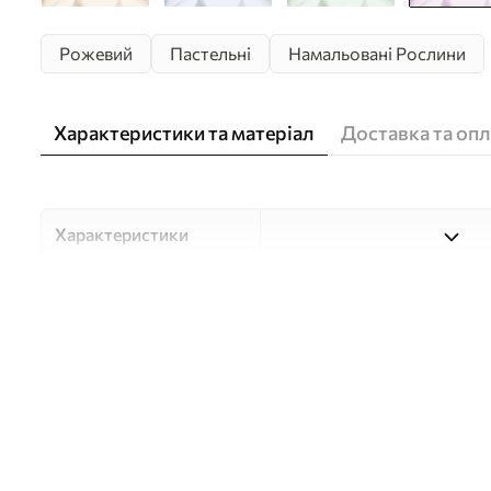
Рожевий
Пастельні
Намальовані Рослини
Характеристики та матеріал
Доставка та опл
Характеристики
Матеріали
Вибирайте з трьох високоя
для різних приміщень і б
нижче або в процесі кастом
Автор
Студія дизайну "Шпалерня
Артикул
w05680v3