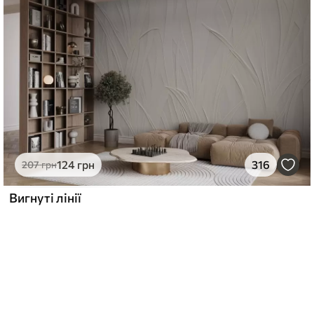
124
грн
316
207
грн
Вигнуті лінії