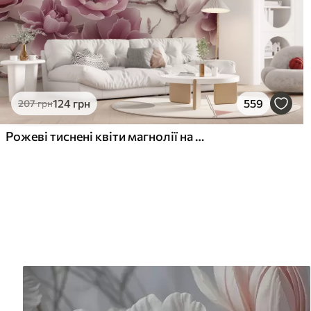
124
грн
559
207
грн
Рожеві тиснені квіти магнолії на витонченій гілці