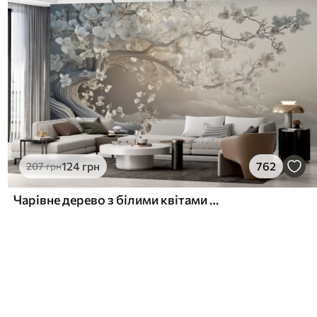
124
грн
762
207
грн
Чарівне дерево з білими квітами на тлі хмар в цікавому стилі в ніжних теплих тонах