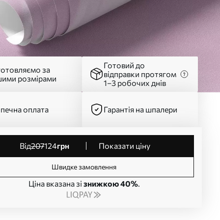
Готовий до
готовляємо за
відправки протягом
шими розмірами
1–3 робочих днів
печна оплата
Гарантія на шпалери
від
207
124
грн
Показати ціну
Швидке замовлення
Ціна вказана зі
знижкою 40%
.