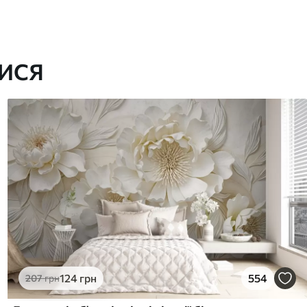
ИСЯ
124
грн
554
207
грн