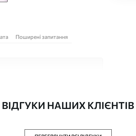
ата
Поширені запитання
кісних матеріалів, кожен з яких підходить
юджетів. Більше інформації можна отримати
ізації.
ВІДГУКИ НАШИХ КЛІЄНТІВ
"