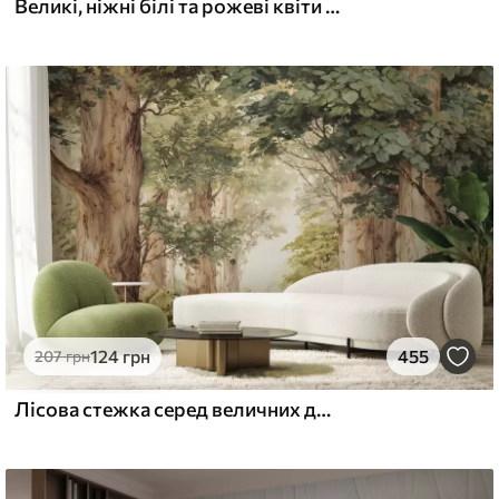
Великі, ніжні білі та рожеві квіти півонії з м'якими, пухнастими пелюстками на розмитому сірому тлі
124
грн
455
207
грн
Лісова стежка серед величних дерев у стилі акварелі