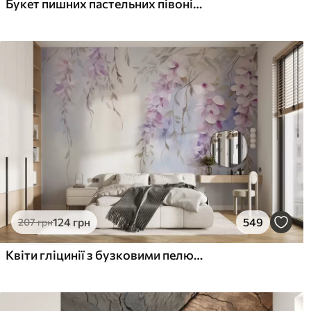
Букет пишних пастельних півоній та інших квітів на м'якому розмитому тлі
124
грн
549
207
грн
Квіти гліцинії з бузковими пелюстками та зеленим листям, що звисає з гілок, м'які пастельні кольори, пастельний фон