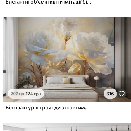
Елегантні об'ємні квіти імітації білої півонії з м'якими пелюстками та пастельно-жовтими серединками на світлому фоні
124
грн
316
207
грн
Білі фактурні троянди з жовтими стеблами і листям, м'яке освітлення, світлий фон з розмитими квітковими формами