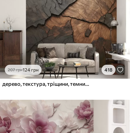
124
грн
418
207
грн
дерево, текстура, тріщини, темний, кора, поверхня