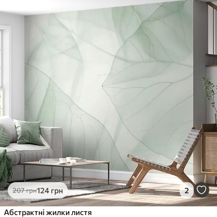
124
грн
2
207
грн
Абстрактні жилки листя