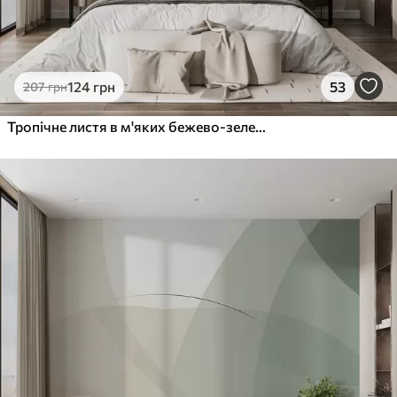
124
грн
53
207
грн
Тропічне листя в м'яких бежево-зелених тонах, з акварельним ефектом і ніжними переходами кольорів