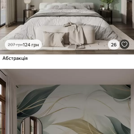
124
грн
26
207
грн
Абстракція