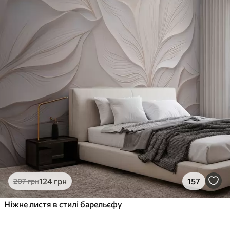
124
грн
157
207
грн
Ніжне листя в стилі барельєфу