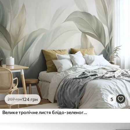
Преміум
1066
640
грн
/м²
Преміум Вініл
1216
730
грн
/м²
Peel and Stick
1458
875
грн
/м²
124
грн
5
207
грн
Велике тропічне листя блідо-зеленого кольору з ніжними пастельними відтінками та фактурним малюнком