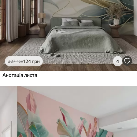
124
грн
4
207
грн
Анотація листя