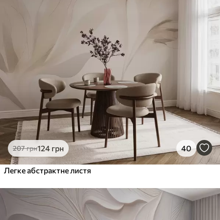
124
грн
40
207
грн
Легке абстрактне листя