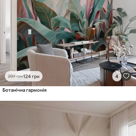
124
грн
4
207
грн
Ботанічна гармонія