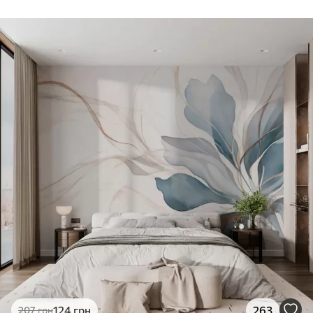
124
грн
263
207
грн