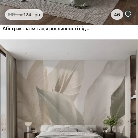
124
грн
46
207
грн
Абстрактна імітація рослинності під акварель