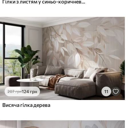
Гілки з листям у синьо-коричневих тонах, світле тло, м'яке і ніжне, акварельний стиль
124
грн
11
207
грн
Висяча гілка дерева