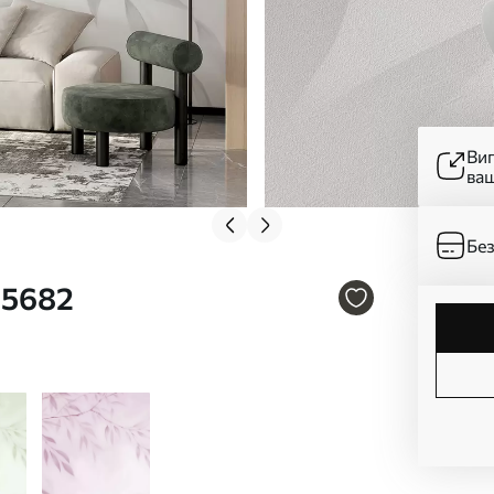
Ви
ва
Без
05682