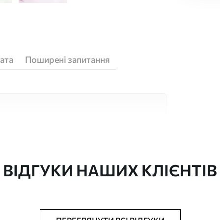
ата
Поширені запитання
кісних матеріалів, кожен з яких підходить
юджетів. Більше інформації можна отримати
ізації.
ВІДГУКИ НАШИХ КЛІЄНТІВ
"