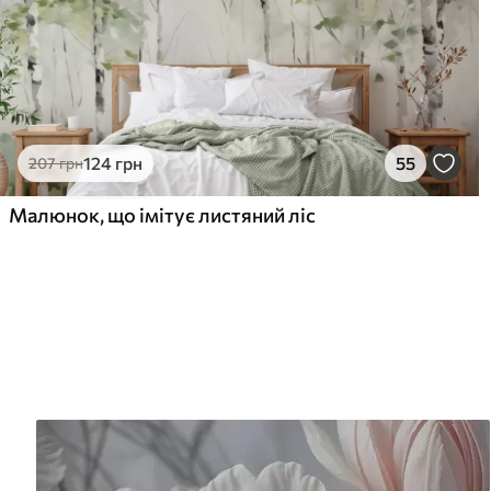
124
грн
55
207
грн
Малюнок, що імітує листяний ліс