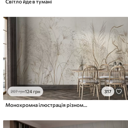
Світло йде в тумані
124
грн
317
207
грн
Монохромна ілюстрація різноманітних бежевих рослин і колосків з тонкими, хвилястими лініями і текстурами