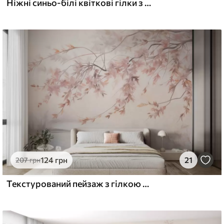
Ніжні синьо-білі квіткові гілки з м'яким, розмитим аквареллю фоном
124
грн
21
207
грн
Текстурований пейзаж з гілкою сакури, рожевим листям, м'яким, туманним фоном