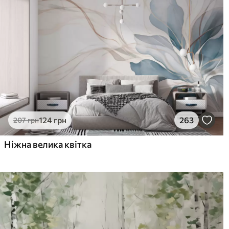
124
грн
263
207
грн
Ніжна велика квітка