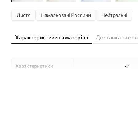
Листя
Намальовані Рослини
Нейтральні
Характеристики та матеріал
Доставка та опл
Характеристики
Матеріали
Вибирайте з трьох високоя
для різних приміщень і б
нижче або в процесі кастом
Автор
Студія дизайну "Шпалерня
Артикул
w05682