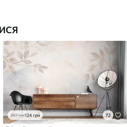
ИСЯ
124
грн
72
207
грн