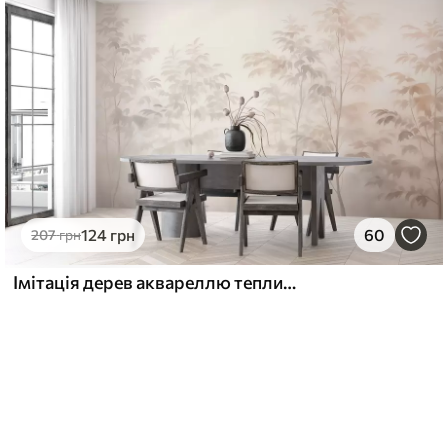
124
грн
60
207
грн
Імітація дерев аквареллю теплих кольорів