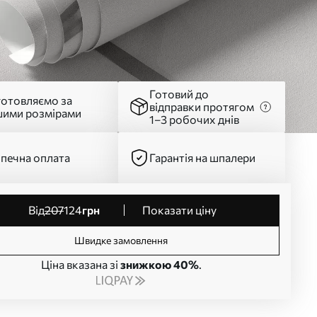
Готовий до
готовляємо за
відправки протягом
шими розмірами
1–3 робочих днів
печна оплата
Гарантія на шпалери
від
207
124
грн
Показати ціну
Швидке замовлення
Ціна вказана зі
знижкою 40%
.