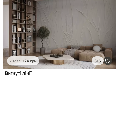
124
грн
316
207
грн
Вигнуті лінії