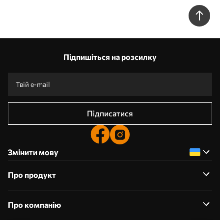
насиченими кольорами та динамічними формами у стилі
акварелі w09855
Підпишіться на розсилку
Підписатися
Змінити мову
Про продукт
Про компанію