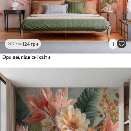
124
грн
1
207
грн
Орхідеї, підвісні квіти