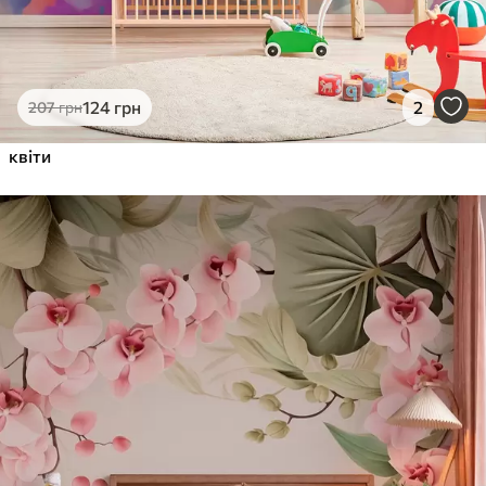
124
грн
2
207
грн
квіти