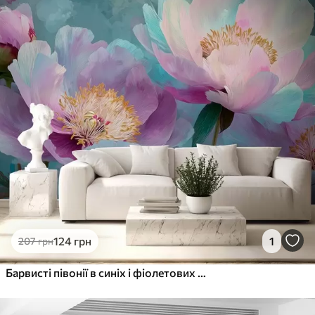
124
грн
1
207
грн
Барвисті півонії в синіх і фіолетових відтінках