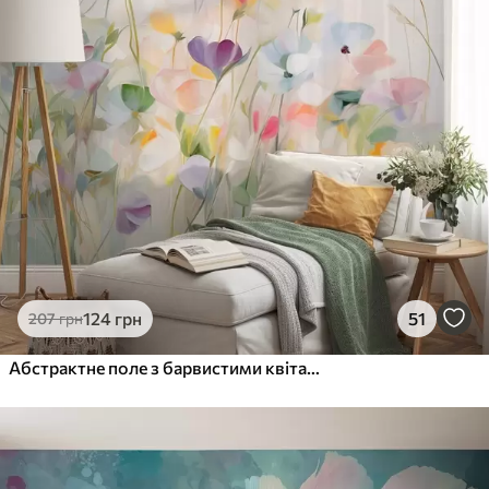
124
грн
51
207
грн
Абстрактне поле з барвистими квітами з довгими стеблами та зеленим листям, текстуроване, пастельні, світлі кольори