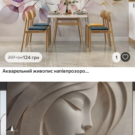
1216
730
грн
/м²
Peel and Stick
1458
875
грн
/м²
124
грн
1
207
грн
Акварельний живопис напівпрозорого листя в пастельних тонах, з відтінками рожевого, білого, фіолетового та синього