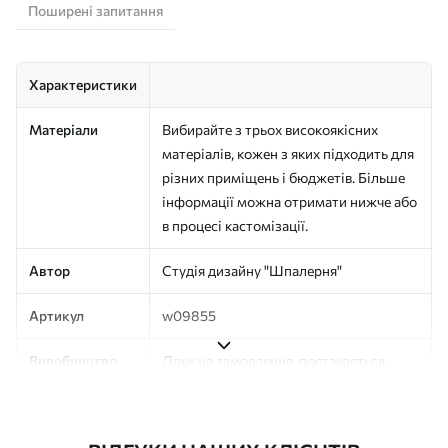
Поширені запитання
Характеристики
Матеріали
Вибирайте з трьох високоякісних
матеріалів, кожен з яких підходить для
різних приміщень і бюджетів. Більше
інформації можна отримати нижче або
в процесі кастомізації.
Автор
Студія дизайну "Шпалерня"
Артикул
w09855
Виробництво
Друк на замовлення, постачається
рулонами до 50 см завширшки
Додатково
Можна додати покриття лаком та/або