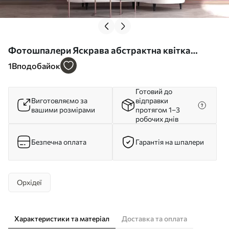
Фотошпалери Яскрава абстрактна квітка
орхідеї з насиченими кольорами та динамічними
1
Вподобайок
формами у стилі акварелі w09855
Готовий до
Виготовляємо за
відправки
вашими розмірами
протягом 1–3
робочих днів
Безпечна оплата
Гарантія на шпалери
Орхідеї
Характеристики та матеріал
Доставка та оплата