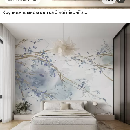
Крупним планом квітка білої півонії з ніжними пелюстками і крапельками води