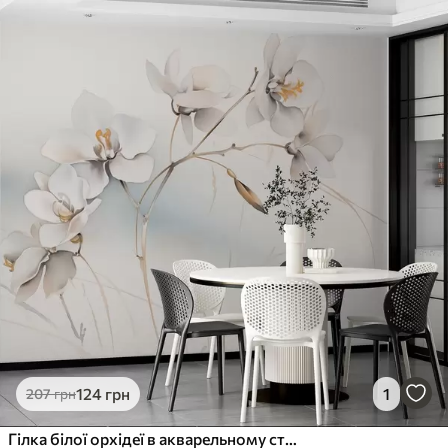
124
грн
1
207
грн
Гілка білої орхідеї в акварельному стилі