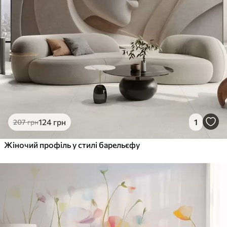
124
грн
1
207
грн
Жіночий профіль у стилі барельєфу