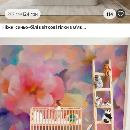
124
грн
114
207
грн
Ніжні синьо-білі квіткові гілки з м'яким, розмитим аквареллю фоном