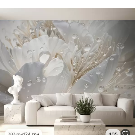
124
грн
405
207
грн