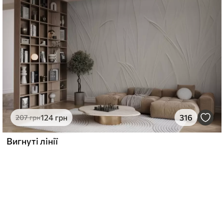
124
грн
316
207
грн
Вигнуті лінії