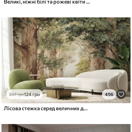
Великі, ніжні білі та рожеві квіти півонії з м'якими, пухнастими пелюстками на розмитому сірому тлі
124
грн
456
207
грн
Лісова стежка серед величних дерев у стилі акварелі