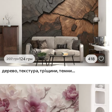
124
грн
418
207
грн
дерево, текстура, тріщини, темний, кора, поверхня