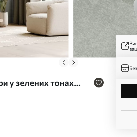
Ви
ва
Без
и у зелених тонах
рослинними мотивами
09865v2