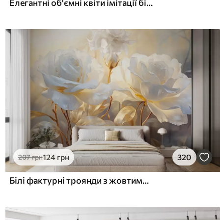
Елегантні об'ємні квіти імітації білої півонії з м'якими пелюстками та пастельно-жовтими серединками на світлому фоні
124
грн
320
207
грн
Білі фактурні троянди з жовтими стеблами і листям, м'яке освітлення, світлий фон з розмитими квітковими формами