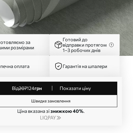
Готовий до
готовляємо за
відправки протягом
шими розмірами
1–3 робочих днів
печна оплата
Гарантія на шпалери
від
207
124
грн
Показати ціну
Швидке замовлення
Ціна вказана зі
знижкою 40%
.