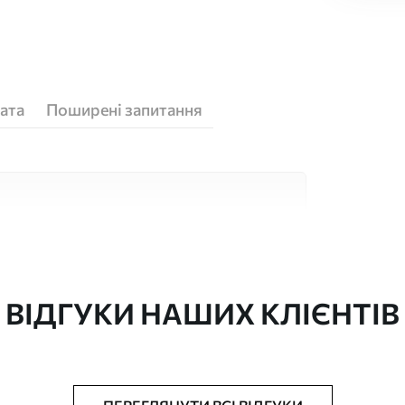
ата
Поширені запитання
кісних матеріалів, кожен з яких підходить
юджетів. Більше інформації можна отримати
ізації.
ВІДГУКИ НАШИХ КЛІЄНТІВ
"