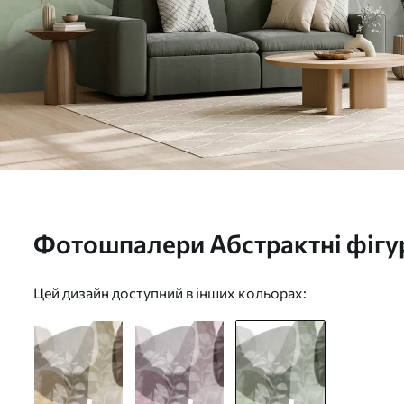
Фотошпалери Абстрактні фігур
переплітаються з прозорими 
Цей дизайн доступний в інших кольорах:
та фактурними елементами w