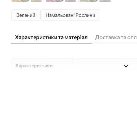
Зелений
Намальовані Рослини
Характеристики та матеріал
Доставка та опл
Характеристики
Матеріали
Вибирайте з трьох високоя
для різних приміщень і б
нижче або в процесі кастом
Автор
Студія дизайну "Шпалерня
Артикул
w09865v2