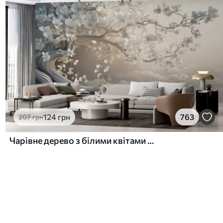
124
грн
763
207
грн
Чарівне дерево з білими квітами на тлі хмар в цікавому стилі в ніжних теплих тонах