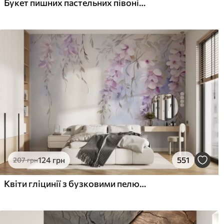
Букет пишних пастельних півоній та інших квітів на м'якому розмитому тлі
124
грн
551
207
грн
Квіти гліцинії з бузковими пелюстками та зеленим листям, що звисає з гілок, м'які пастельні кольори, пастельний фон