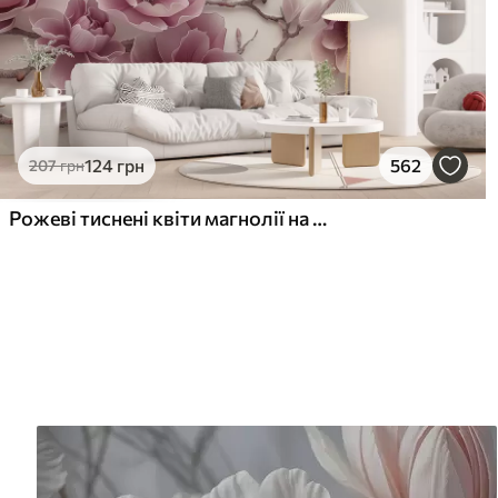
124
грн
562
207
грн
Рожеві тиснені квіти магнолії на витонченій гілці