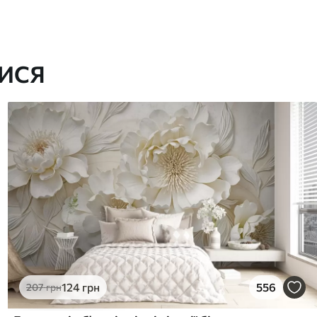
ИСЯ
124
грн
556
207
грн