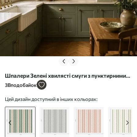
Шпалери Зелені хвилясті смуги з пунктирними
лініями Nr. a01185
3
Вподобайок
Цей дизайн доступний в інших кольорах: