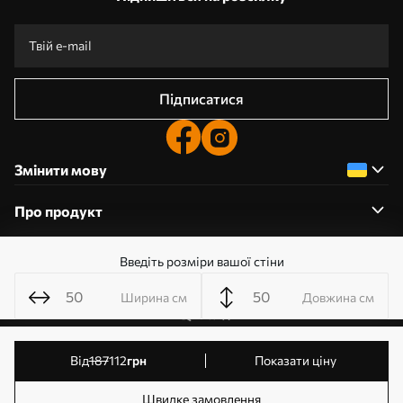
Підписатися
Змінити мову
Про продукт
Введіть розміри вашої стіни
Про компанію
Ширина см
Довжина см
0800359204
від
187
112
грн
Показати ціну
Редагування дозволів на файли cookie
© 2011-2026 Шпалерня. Усі права захищені. Власник:
Швидке замовлення