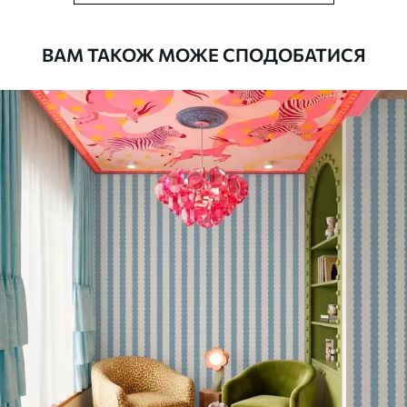
рулонами до 50 см завширшки
Додатково
Можна додати покриття лаком та/або
ВАМ ТАКОЖ МОЖЕ СПОДОБАТИСЯ
клей для шпалер
Очищення
Обережно очищайте м’якою губкою.
Шпалери з покриттям лаком можна
мити водою
Як клеїти?
Наклеювання встик
Наші матеріали
Стандарт
748
449
грн
/м²
Преміум
983
590
грн
/м²