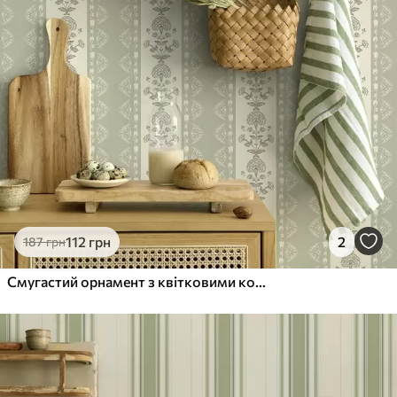
112
грн
2
187
грн
Смугастий орнамент з квітковими колонами в салатових тонах