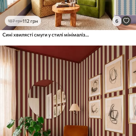
Преміум Вініл
112
грн
6
187
грн
1133
680
грн
/м²
Сині хвилясті смуги у стилі мінімалізму