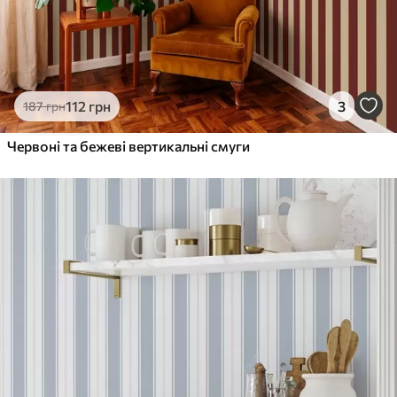
112
грн
3
187
грн
Червоні та бежеві вертикальні смуги