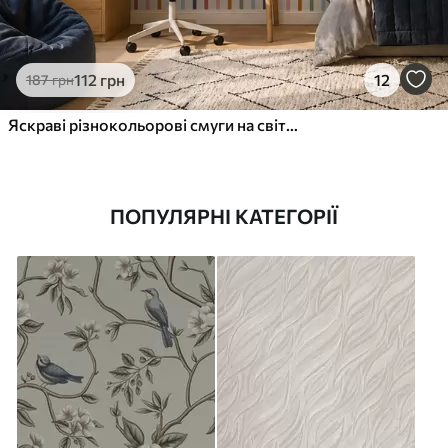
112
грн
12
187
грн
Яскраві різнокольорові смуги на світлому тлі
ПОПУЛЯРНІ КАТЕГОРІЇ