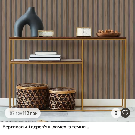
112
грн
8
187
грн
Вертикальні дерев'яні ламелі з темними вставками