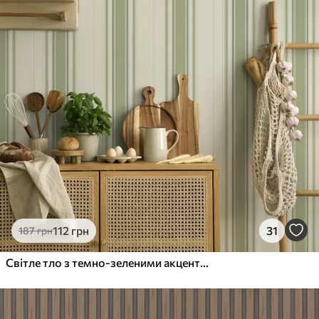
112
грн
31
187
грн
Світле тло з темно-зеленими акцентними смугами