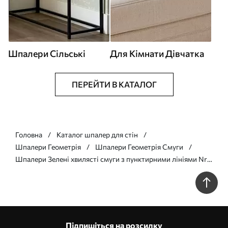
Шпалери Сільські
Для Кімнати Дівчатка
ПЕРЕЙТИ В КАТАЛОГ
Головна
Каталог шпалер для стін
Шпалери Геометрія
Шпалери Геометрія Смуги
Шпалери Зелені хвилясті смуги з пунктирними лініями Nr.
a01185
Підпишіться на розсилку