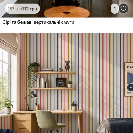
112
грн
1
187
грн
Сірі та бежеві вертикальні смуги