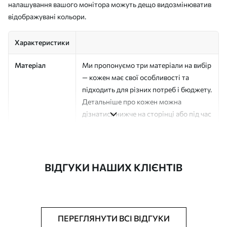
налашування вашого монітора можуть дещо видозмінюватив
відображувані кольори.
Характеристики
Матеріал
Ми пропонуємо три матеріали на вибір
— кожен має свої особливості та
підходить для різних потреб і бюджету.
Детальніше про кожен можна
дізнатися нижче на сторінці або під час
оформлення замовлення.
Автор
Студія дизайну "Шпалерня"
ВІДГУКИ НАШИХ КЛІЄНТІВ
Номер артикулу
a01185
Поверхня
Напівматова
Виробництво
Друк на замовлення, постачається
ПЕРЕГЛЯНУТИ ВСІ ВІДГУКИ