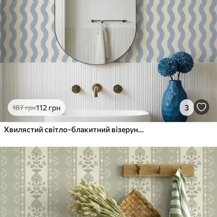
112
грн
3
187
грн
Хвилястий світло-блакитний візерунок на світлому тлі