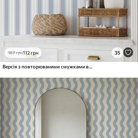
112
грн
35
187
грн
Версія з повторюваними смужками в сіро-блакитних тонах