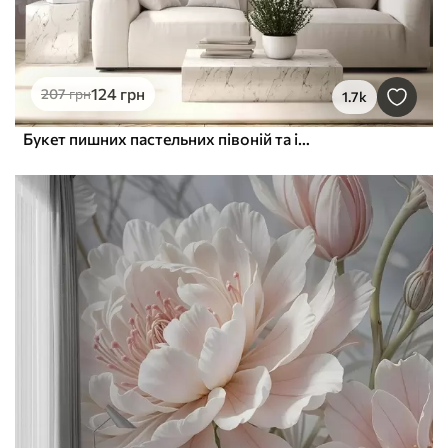
124
грн
207
грн
1.7k
Букет пишних пастельних півоній та інших квітів на м'якому розмитому тлі