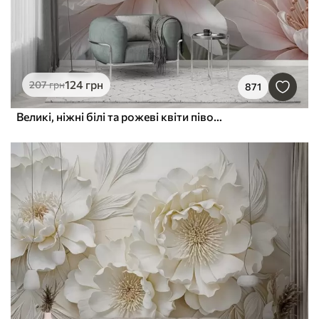
124
грн
207
грн
871
Великі, ніжні білі та рожеві квіти півонії з м'якими, пухнастими пелюстками на розмитому сірому тлі