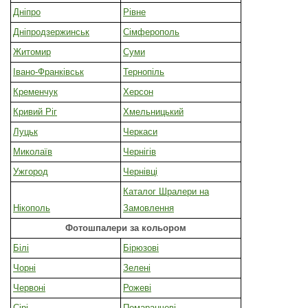
Дніпро
Рівне
Дніпродзержинськ
Сімферополь
Житомир
Суми
Івано-Франківськ
Тернопіль
Кременчук
Херсон
Кривий Ріг
Хмельницький
Луцьк
Черкаси
Миколаїв
Чернігів
Ужгород
Чернівці
Каталог Шралери на
Нікополь
Замовлення
Фотошпалери за кольором
Білі
Бірюзові
Чорні
Зелені
Червоні
Рожеві
Сірі
Помаранчеві