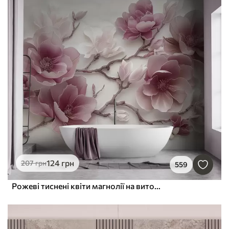
124
грн
207
грн
559
Рожеві тиснені квіти магнолії на витонченій гілці