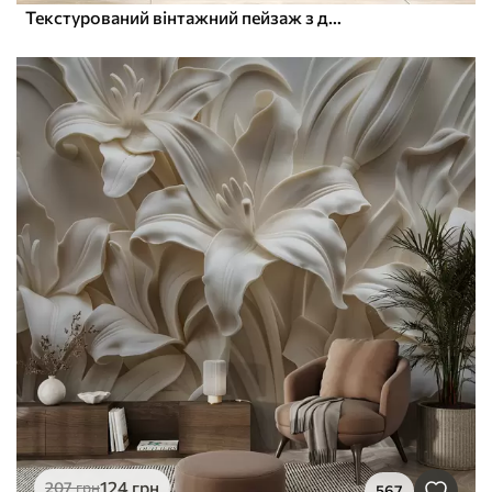
Текстурований вінтажний пейзаж з деревом біля річки та хмарним небом, мистецтво природи в тонах сепії
124
грн
207
грн
567