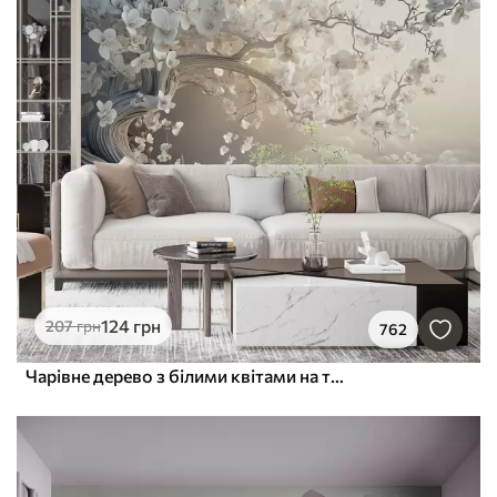
124
грн
207
грн
762
Чарівне дерево з білими квітами на тлі хмар в цікавому стилі в ніжних теплих тонах