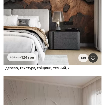
124
грн
207
грн
418
дерево, текстура, тріщини, темний, кора, поверхня