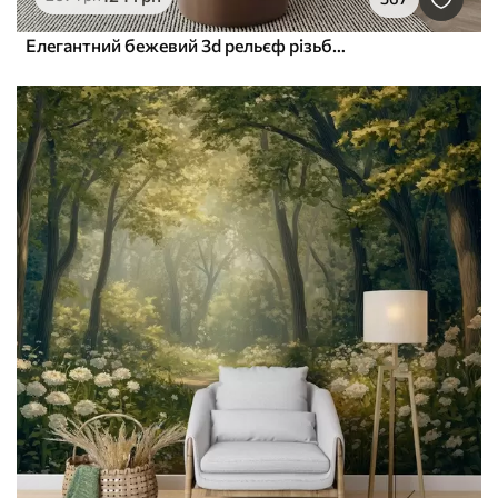
Елегантний бежевий 3d рельєф різьблених лілій