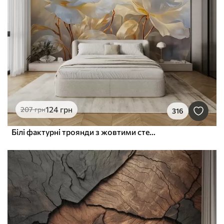
124
грн
207
грн
316
Білі фактурні троянди з жовтими стеблами і листям, м'яке освітлення, світлий фон з розмитими квітковими формами