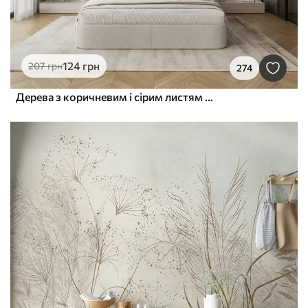
124
грн
207
грн
274
Дерева з коричневим і сірим листям та гілками з птахами, що летять у небі, на білому тлі