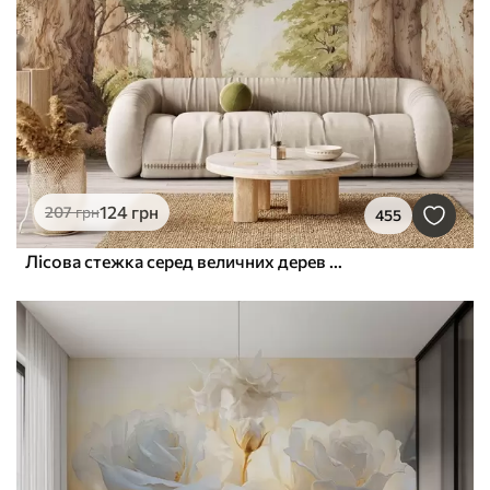
124
грн
207
грн
455
Лісова стежка серед величних дерев у стилі акварелі