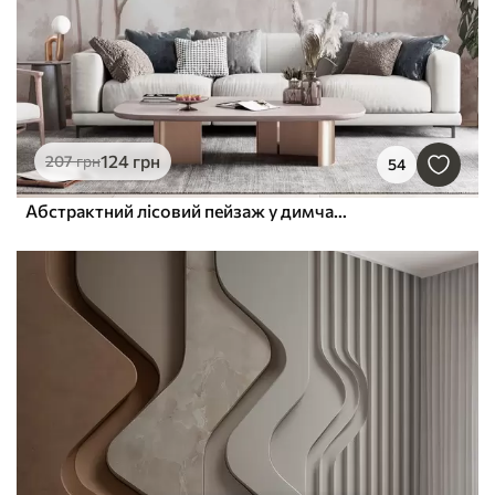
124
грн
207
грн
54
Абстрактний лісовий пейзаж у димчасто-бежевих тонах із відчуттям глибини