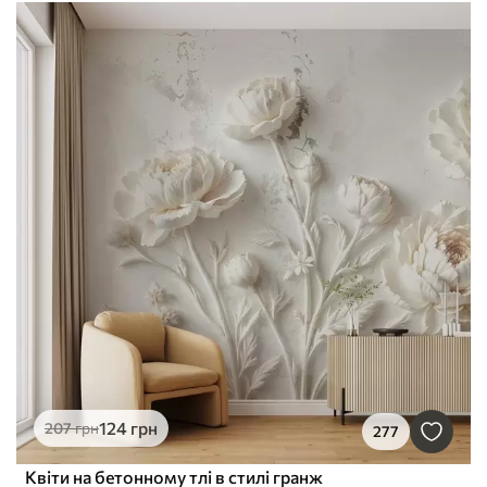
124
грн
207
грн
277
Квіти на бетонному тлі в стилі гранж