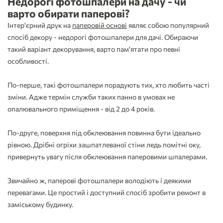
Недорогі фотошпалери на дачу - чи
варто обирати паперові?
Інтер'єрний друк на
паперовій основі
являє собою популярний
спосіб декору - недорогі фотошпалери для дачі. Обираючи
такий варіант декорування, варто пам'ятати про певні
особливості.
По-перше, такі фотошпалери порадують тих, хто любить часті
зміни. Адже термін служби таких панно в умовах не
опалювального приміщення - від 2 до 4 років.
По-друге, поверхня під обклеювання повинна бути ідеально
рівною. Дрібні огріхи зашпатлеваної стіни ледь помітні оку,
привернуть увагу після обклеювання паперовими шпалерами.
Звичайно ж, паперові фотошпалери володіють і деякими
перевагами. Це простий і доступний спосіб зробити ремонт в
заміському будинку.