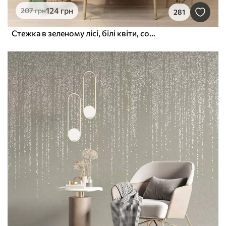
124
грн
207
грн
281
Стежка в зеленому лісі, білі квіти, сонячне світло, малюнок в стилі акрил