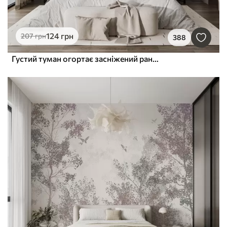
124
грн
207
грн
388
Густий туман огортає засніжений ранковий ліс у відтінках зеленого