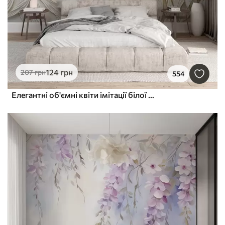
124
грн
207
грн
554
Елегантні об'ємні квіти імітації білої півонії з м'якими пелюстками та пастельно-жовтими серединками на світлому фоні