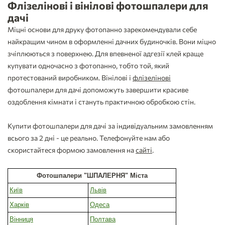
Флізелінові і вінілові фотошпалери для
дачі
Міцні основи для друку фотопанно зарекомендували себе
найкращим чином в оформленні дачних будиночків. Вони міцно
зчіплюються з поверхнею. Для впевненої адгезії клей краще
купувати одночасно з фотопанно, тобто той, який
протестований виробником. Вінілові і
флізелінові
фотошпалери для дачі допоможуть завершити красиве
оздоблення кімнати і стануть практичною обробкою стін.
Купити фотошпалери для дачі за індивідуальним замовленням
всього за 2 дні - це реально. Телефонуйте нам або
скористайтеся формою замовлення на
сайті
.
Фотошпалери "ШПАЛЕРНЯ" Міста
Київ
Львів
Харків
Одеса
Вінниця
Полтава