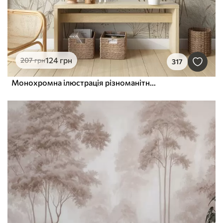
124
грн
207
грн
317
Монохромна ілюстрація різноманітних бежевих рослин і колосків з тонкими, хвилястими лініями і текстурами