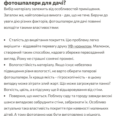
фотошпалери для дачі?
Вибір матеріалу залежить від особливостей приміщення.
Загалом же, найголовніша вимога - дах, що не тече. Беручи до
уваги дію різних факторів, фотошпалери для дачі повинні
володіти такими властивостями:
Сталість до вицвітання покриття. Цю проблему легко
вирішити - віддавайте перевагу друку
УФ-чорнилом
. Малюнок,
створений таким способом, надовго збереже первозданний
вигляд. Йому не страшні сонячні промені.
Вологостійкість матеріалу. Якщо існує небезпека
підвищення рівня вологості, не варто обирати паперові
фотошпалери. Їх краща якість - гігроскопічність - в цьому
випадку може зіграти злий жарт. Що може загрожувати панно?
Вогкість, цвіль, а в підсумку ще й відшаровування від стіни.
Поверхня, що миється. Поблизу саду та городу завжди високі
шанси випадково забруднити стіни, забризкати їх. Особливо
актуальна така властивість покриття при наявності маленьких
дітей. А тому фотопанно має бути виготовлено з міцного,