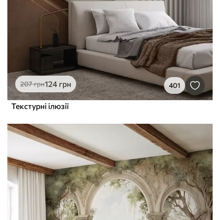
124
грн
207
грн
401
Текстурні ілюзії