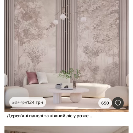
124
грн
207
грн
650
Дерев'яні панелі та ніжний ліс у рожевих тонах