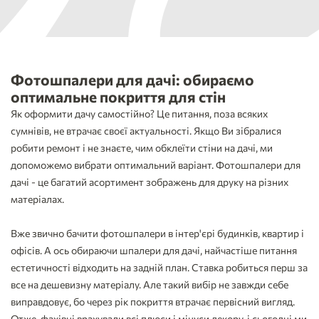
Фотошпалери для дачі: обираємо
оптимальне покриття для стін
Як оформити дачу самостійно? Це питання, поза всяких
сумнівів, не втрачає своєї актуальності. Якщо Ви зібралися
робити ремонт і не знаєте, чим обклеїти стіни на дачі, ми
допоможемо вибрати оптимальний варіант. Фотошпалери для
дачі - це багатий асортимент зображень для друку на різних
матеріалах.
Вже звично бачити фотошпалери в інтер'єрі будинків, квартир і
офісів. А ось обираючи шпалери для дачі, найчастіше питання
естетичності відходить на задній план. Ставка робиться перш за
все на дешевизну матеріалу. Але такий вибір не завжди себе
виправдовує, бо через рік покриття втрачає первісний вигляд.
Отже, фахівці врахували всі плюси і мінуси декору, і сьогодні ми