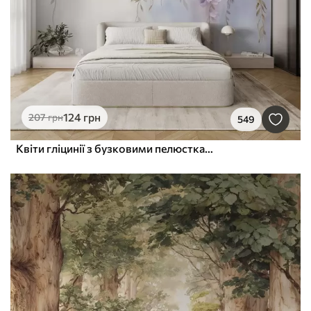
124
грн
207
грн
549
Квіти гліцинії з бузковими пелюстками та зеленим листям, що звисає з гілок, м'які пастельні кольори, пастельний фон