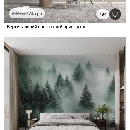
124
грн
207
грн
494
Вертикальний елегантний принт у вигляді крапкової гірлянди на бежевому фактурному тлі, що створює відчуття глибини та руху