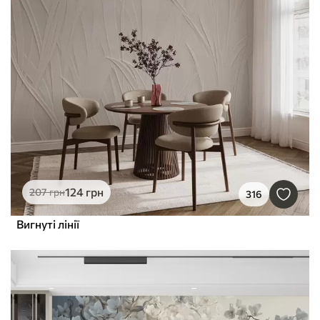
124
грн
207
грн
316
Вигнуті лінії