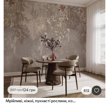
124
грн
207
грн
612
Мрійливі, ніжні, пухнасті рослини, колоски та квіти в коричневих пастельних тонах на туманному, фактурному тлі