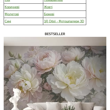
Коричневі
Жовті
Фіолетові
Бежеві
Сині
3Д Обої - Фотошпалери 3D
BESTSELLER