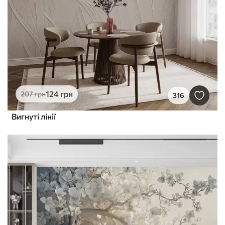
124
грн
207
грн
316
Вигнуті лінії