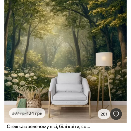
124
грн
207
грн
281
Стежка в зеленому лісі, білі квіти, сонячне світло, малюнок в стилі акрил