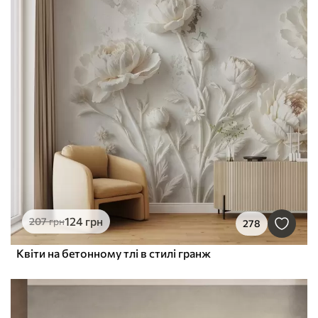
124
грн
207
грн
278
Квіти на бетонному тлі в стилі гранж