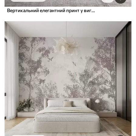
Вертикальний елегантний принт у вигляді крапкової гірлянди на бежевому фактурному тлі, що створює відчуття глибини та руху