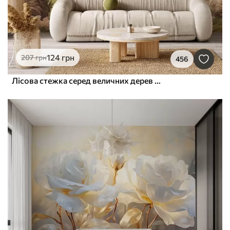
124
грн
207
грн
456
Лісова стежка серед величних дерев у стилі акварелі