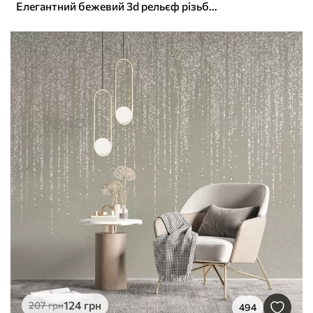
Елегантний бежевий 3d рельєф різьблених лілій
124
грн
207
грн
494