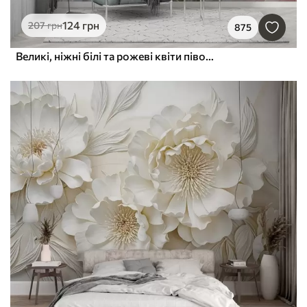
124
грн
207
грн
875
Великі, ніжні білі та рожеві квіти півонії з м'якими, пухнастими пелюстками на розмитому сірому тлі