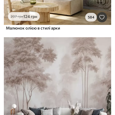
124
грн
207
грн
584
Малюнок олією в стилі арки