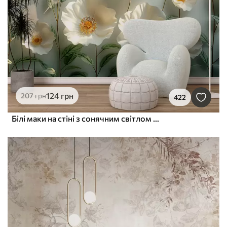
124
грн
207
грн
422
Білі маки на стіні з сонячним світлом і 3D-ефектом