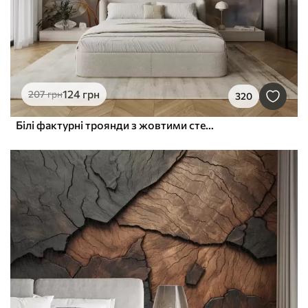
124
грн
207
грн
320
Білі фактурні троянди з жовтими стеблами і листям, м'яке освітлення, світлий фон з розмитими квітковими формами