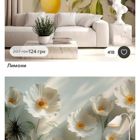
124
грн
207
грн
418
Лимони