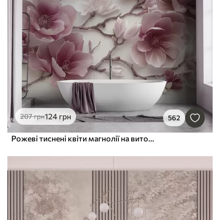
124
грн
207
грн
562
Рожеві тиснені квіти магнолії на витонченій гілці