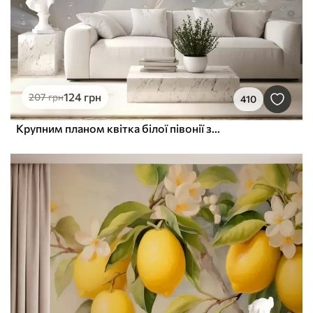
124
грн
207
грн
410
Крупним планом квітка білої півонії з ніжними пелюстками і крапельками води