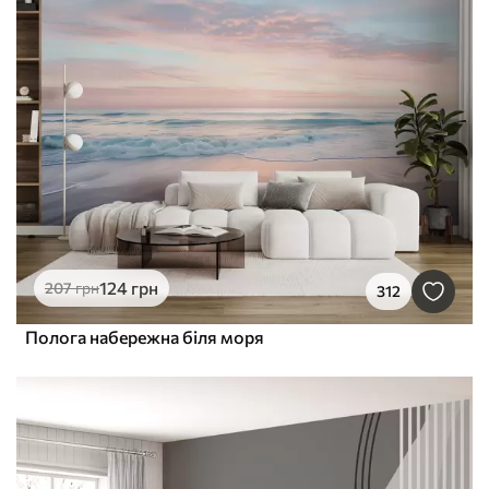
124
грн
207
грн
312
Полога набережна біля моря