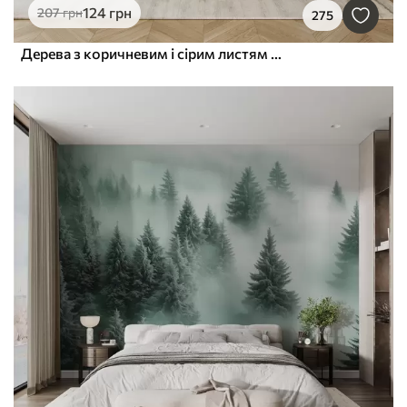
124
грн
207
грн
275
Дерева з коричневим і сірим листям та гілками з птахами, що летять у небі, на білому тлі