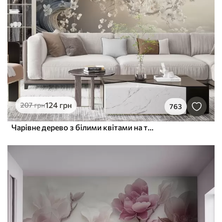
124
грн
207
грн
763
Чарівне дерево з білими квітами на тлі хмар в цікавому стилі в ніжних теплих тонах