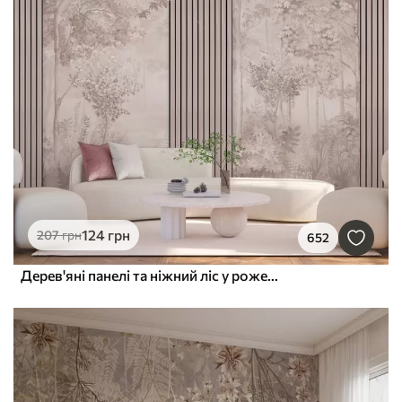
124
грн
207
грн
652
Дерев'яні панелі та ніжний ліс у рожевих тонах