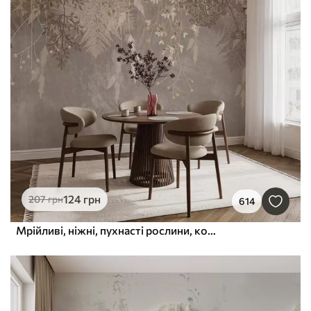
124
грн
207
грн
614
Мрійливі, ніжні, пухнасті рослини, колоски та квіти в коричневих пастельних тонах на туманному, фактурному тлі