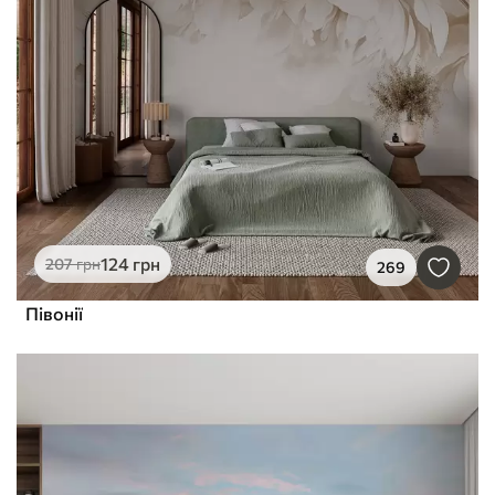
124
грн
207
грн
269
Півонії