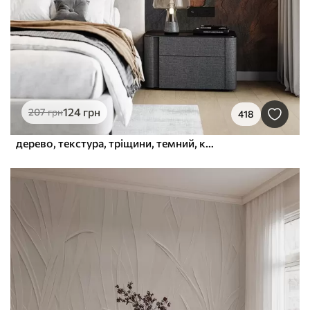
124
грн
207
грн
418
дерево, текстура, тріщини, темний, кора, поверхня