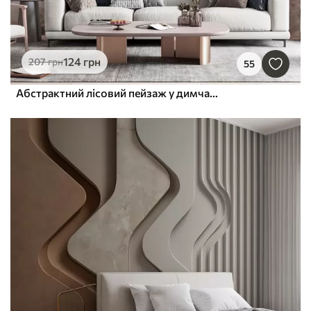
124
грн
207
грн
55
Абстрактний лісовий пейзаж у димчасто-бежевих тонах із відчуттям глибини