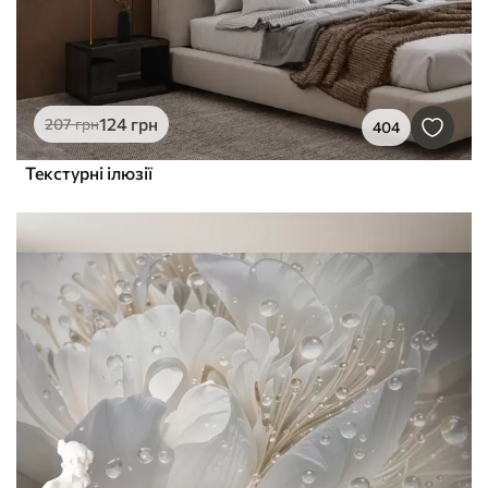
124
грн
207
грн
404
Текстурні ілюзії