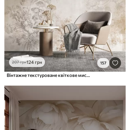
124
грн
207
грн
157
Вінтажне текстуроване квіткове мистецтво з ілюстраціями ніжних садових квітів і листя в стилі малюнка, м'які пастельні бежеві та сепійні тони