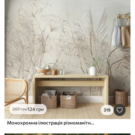
124
грн
207
грн
319
Монохромна ілюстрація різноманітних бежевих рослин і колосків з тонкими, хвилястими лініями і текстурами