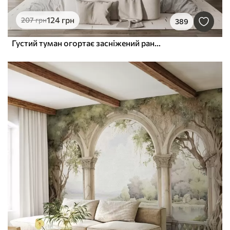
124
грн
207
грн
389
Густий туман огортає засніжений ранковий ліс у відтінках зеленого