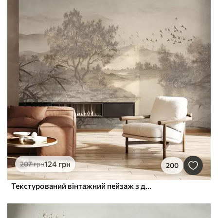
124
грн
207
грн
200
Текстурований вінтажний пейзаж з деревом біля річки та хмарним небом, мистецтво природи в тонах сепії