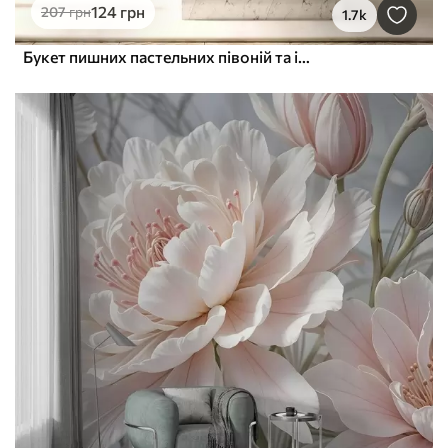
124
грн
207
грн
1.7k
Букет пишних пастельних півоній та інших квітів на м'якому розмитому тлі