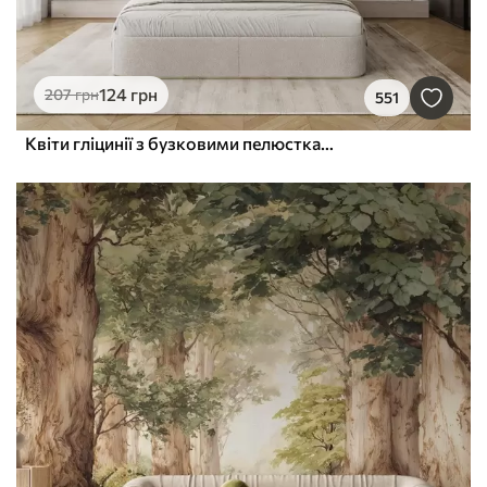
124
грн
207
грн
551
Квіти гліцинії з бузковими пелюстками та зеленим листям, що звисає з гілок, м'які пастельні кольори, пастельний фон