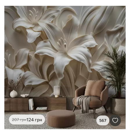
124
грн
207
грн
567