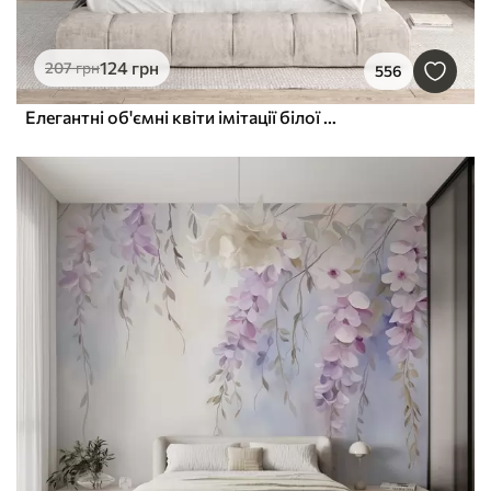
124
грн
207
грн
556
Елегантні об'ємні квіти імітації білої півонії з м'якими пелюстками та пастельно-жовтими серединками на світлому фоні