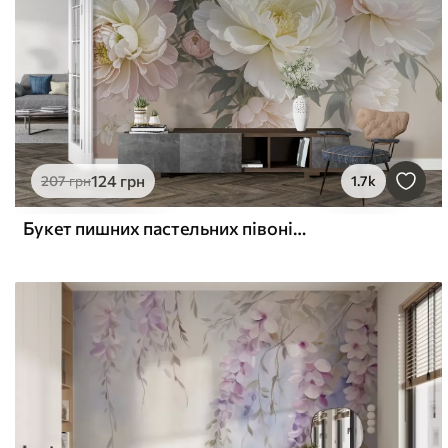
124
грн
207
грн
1.7k
Букет пишних пастельних півоній та інших квітів на м'якому розмитому тлі