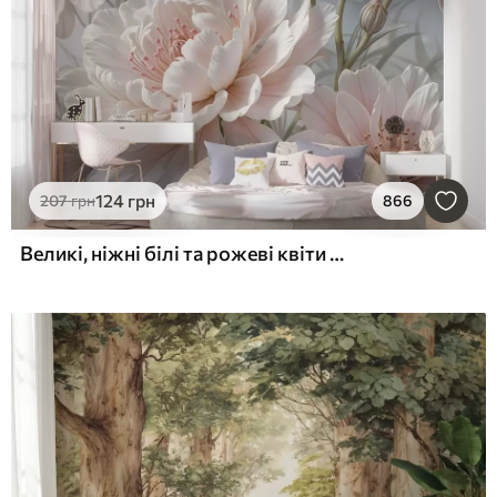
124
грн
207
грн
866
Великі, ніжні білі та рожеві квіти півонії з м'якими, пухнастими пелюстками на розмитому сірому тлі