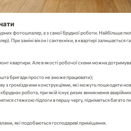
чати
турних фотошпалер, а з самої брудної роботи. Найбільше пил
ер). При заміні вікон і сантехніки, в квартирі залишається г
емонт квартири. Але в якості робочої схеми можна дотримува
ешта бригади просто не зможе працювати);
аву з громіздкими конструкціями, які можуть пошкодити нові 
 «брудна» робота, при якій існує ризик виникнення аварійних 
ися стяжкою підлоги в першу чергу, підніметься багато пилу,
іалами, які подобаються господареві приміщення.