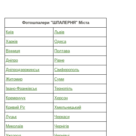
Фотошпалери "ШПАЛЕРНЯ" Міста
Київ
Львів
Харків
Одеса
Вінниця
Полтава
Дніпро
Рівне
Дніпродзержинськ
Сімферополь
Житомир
Суми
Івано-Франківськ
Тернопіль
Кременчук
Херсон
Кривий Ріг
Хмельницький
Луцьк
Черкаси
Миколаїв
Чернігів
Ужгород
Чернівці