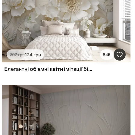
124
грн
207
грн
546
Елегантні об'ємні квіти імітації білої півонії з м'якими пелюстками та пастельно-жовтими серединками на світлому фоні