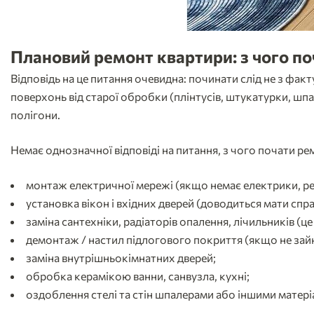
Плановий ремонт квартири: з чого по
Відповідь на це питання очевидна: починати слід не з фак
поверхонь від старої обробки (плінтусів, штукатурки, шпал
полігони.
Немає однозначної відповіді на питання, з чого почати р
монтаж електричної мережі (якщо немає електрики, р
установка вікон і вхідних дверей (доводиться мати спр
заміна сантехніки, радіаторів опалення, лічильників (це
демонтаж / настил підлогового покриття (якщо не зайнят
заміна внутрішньокімнатних дверей;
обробка керамікою ванни, санвузла, кухні;
оздоблення стелі та стін шпалерами або іншими матер