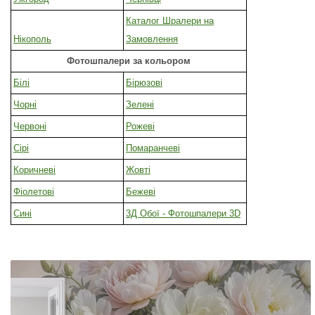
Каталог Шралери на
Нікополь
Замовлення
Фотошпалери за кольором
Білі
Бірюзові
Чорні
Зелені
Червоні
Рожеві
Сірі
Помаранчеві
Коричневі
Жовті
Фіолетові
Бежеві
Сині
3Д Обої - Фотошпалери 3D