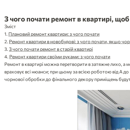
З чого почати ремонт в квартирі, що
Зміст
Плановий ремонт квартири: з чого почати
Ремонт квартири в новобудові: з чого почати, якщо чо
З чого почати ремонт в старій квартирі
Ремонт квартири своїми руками: з чого почати
Ремонт в квартирі можна перетворити в затяжне лихо, а мо
враховує всі нюанси; при цьому за всією роботою від А до 
чорнової обробки до фінального декору приміщень будут