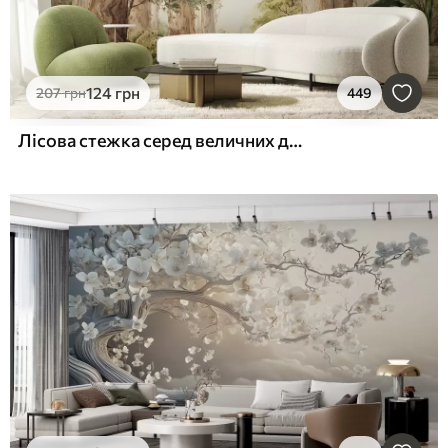
124
грн
207
грн
449
Лісова стежка серед величних дерев у стилі акварелі