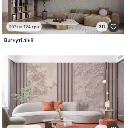
124
грн
207
грн
311
Вигнуті лінії