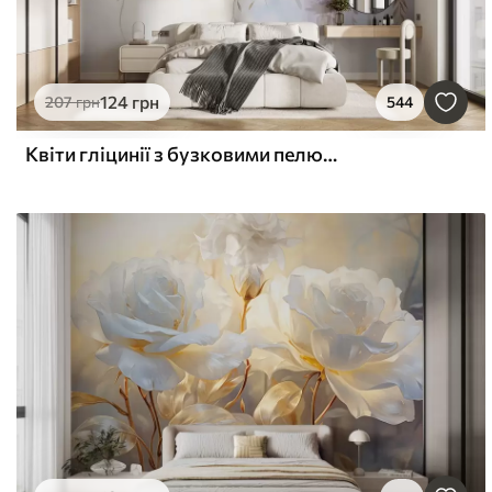
124
грн
207
грн
544
Квіти гліцинії з бузковими пелюстками та зеленим листям, що звисає з гілок, м'які пастельні кольори, пастельний фон