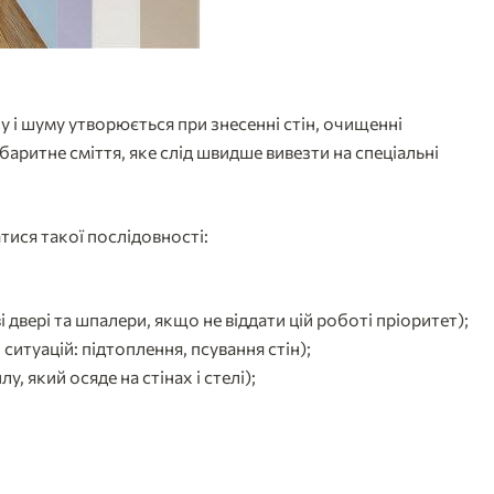
у і шуму утворюється при знесенні стін, очищенні
абаритне сміття, яке слід швидше вивезти на спеціальні
тися такої послідовності:
двері та шпалери, якщо не віддати цій роботі пріоритет);
ситуацій: підтоплення, псування стін);
 який осяде на стінах і стелі);