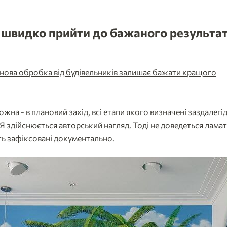
б швидко прийти до бажаного результа
рнова обробка від будівельників залишає бажати кращого
жна - в плановий захід, всі етапи якого визначені заздалег
Я здійснюється авторський нагляд. Тоді не доведеться ламати
ь зафіксовані документально.