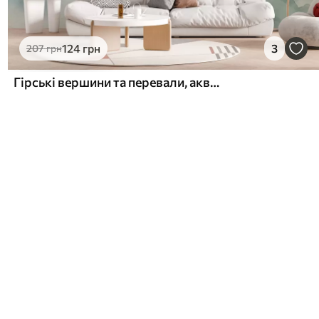
124
грн
3
207
грн
Гірські вершини та перевали, акварель, краєвид, пейзаж, блакитний, сірий колір