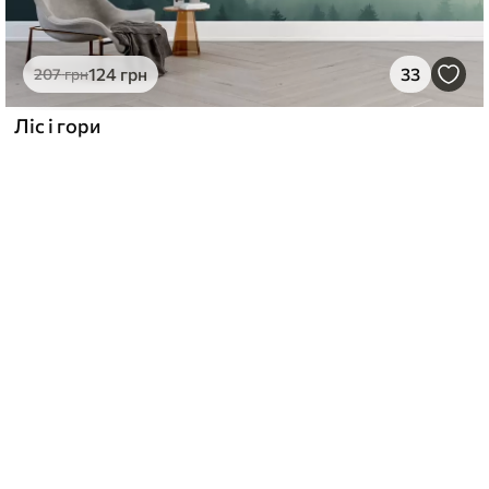
124
грн
33
207
грн
Ліс і гори