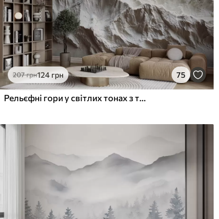
124
грн
75
207
грн
Рельєфні гори у світлих тонах з текстурою