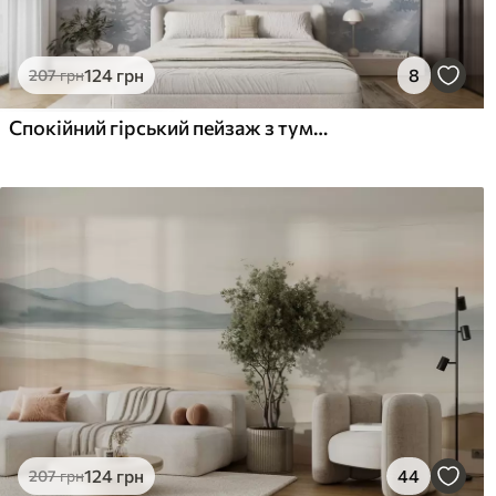
124
грн
8
207
грн
Спокійний гірський пейзаж з туманними лісами в м'яких сірих і блакитних тонах
124
грн
44
207
грн