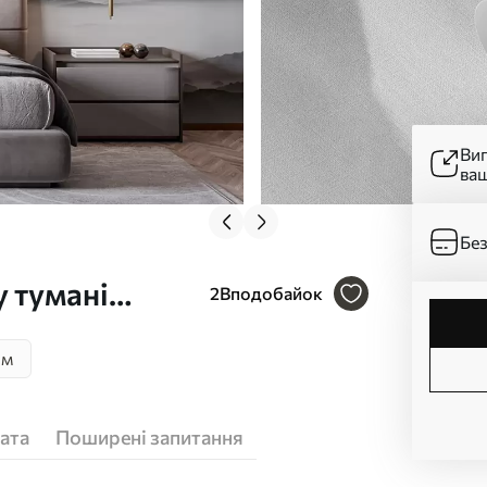
Ви
ва
Без
у тумані
2
Вподобайок
зм
ата
Поширені запитання