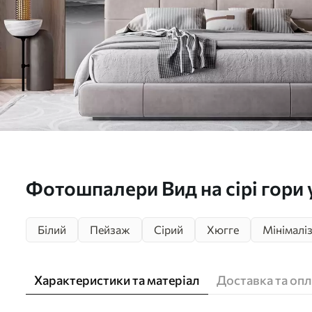
Фотошпалери Вид на сірі гори 
мінімалізм монохром u96922
Білий
Пейзаж
Сірий
Хюгге
Мінімалі
Характеристики та матеріал
Доставка та опл