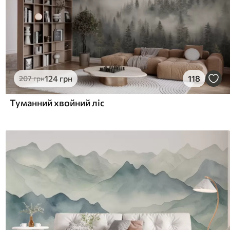
124
грн
118
207
грн
Туманний хвойний ліс