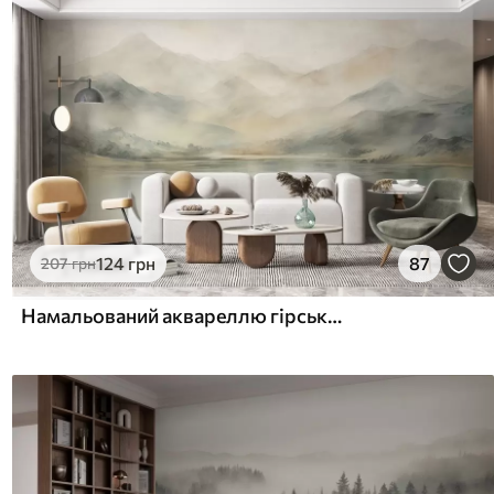
124
грн
87
207
грн
Намальований аквареллю гірський пейзаж