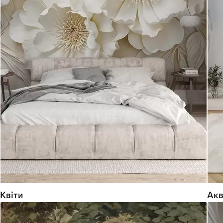
Квіти
Акв