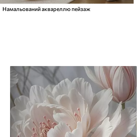
Намальований аквареллю пейзаж