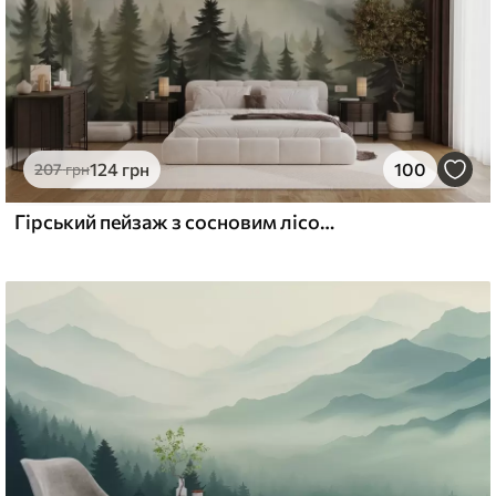
124
грн
100
207
грн
Гірський пейзаж з сосновим лісом і шаруватими горами на світанку з легким туманом, аквареллю, що імітує мистецтво