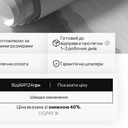
Готовий до
готовляємо за
відправки протягом
шими розмірами
1–3 робочих днів
печна оплата
Гарантія на шпалери
від
207
124
грн
Показати ціну
Швидке замовлення
Ціна вказана зі
знижкою 40%
.