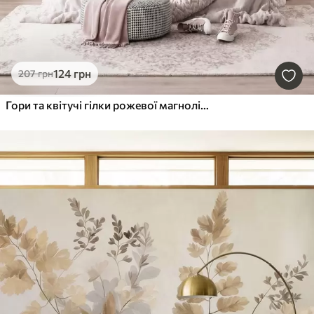
124
грн
207
грн
Гори та квітучі гілки рожевої магнолії, рельєфний пейзаж