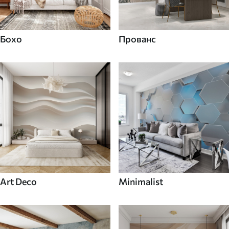
Бохо
Прованс
Art Deco
Minimalist