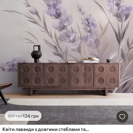
124
грн
207
грн
Квіти лаванди з довгими стеблами та листям, м'яка пастельна текстурована ілюстрація