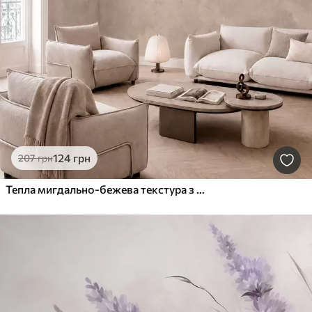
124
грн
207
грн
Тепла мигдально-бежева текстура з м'якими природними переходами відтінків