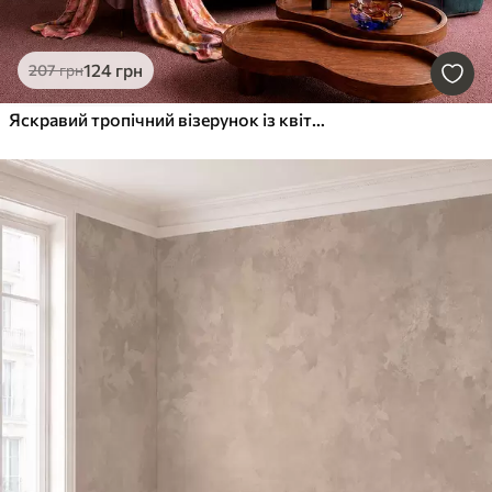
124
грн
207
грн
Яскравий тропічний візерунок із квітами, листям та барвистими фруктами