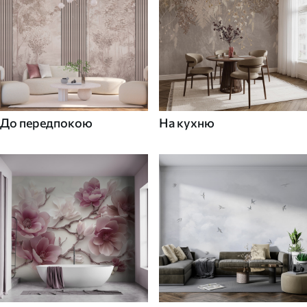
До передпокою
На кухню