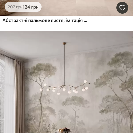
124
грн
207
грн
Абстрактні пальмове листя, імітація живопису