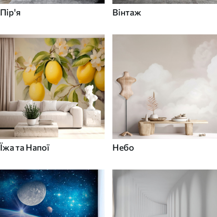
Пір'я
Вінтаж
Їжа та Напої
Небо