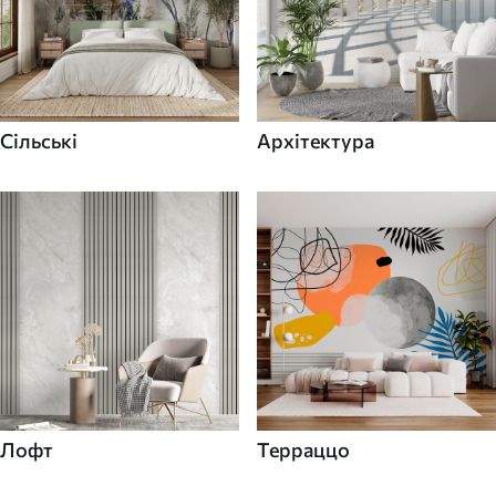
Сільські
Архітектура
Лофт
Терраццо