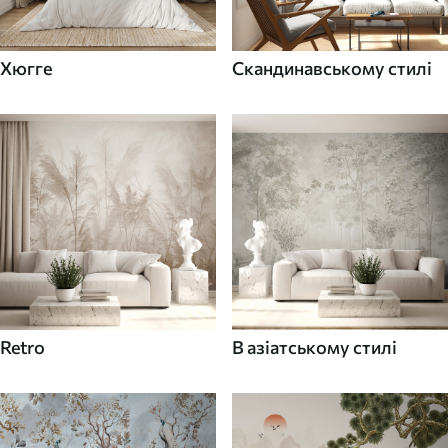
Хюгге
Скандинавському стилі
Retro
В азіатському стилі