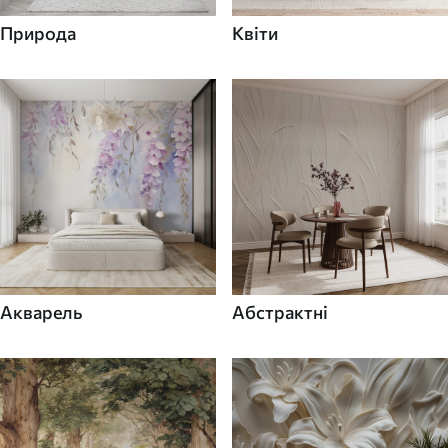
Природа
Квіти
Акварель
Абстрактні