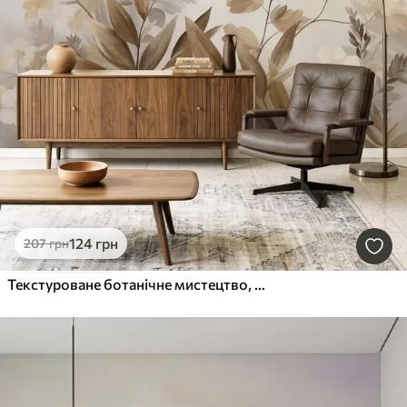
124
грн
207
грн
Текстуроване ботанічне мистецтво, різноманітні рослини та листя у відтінках коричневого та бежевого