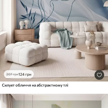
124
грн
207
грн
Силует обличчя на абстрактному тлі