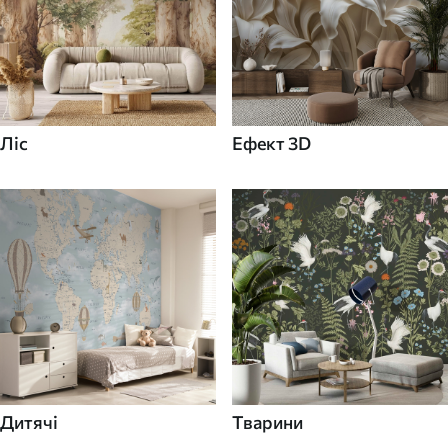
Ліс
Ефект 3D
Дитячі
Тварини