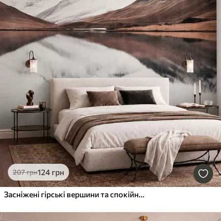
124
грн
207
грн
Засніжені гірські вершини та спокійне озеро з дзеркальним віддзеркаленням