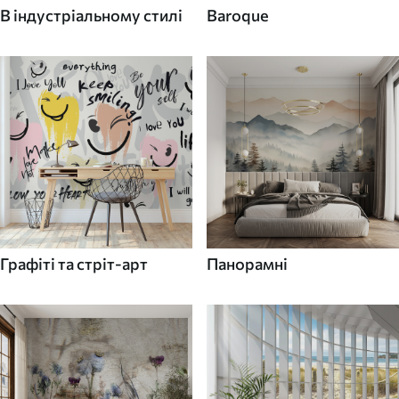
В індустріальному стилі
Baroque
Графіті та стріт-арт
Панорамні