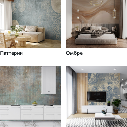
Паттерни
Омбре