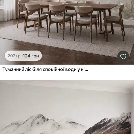
124
грн
207
грн
Туманний ліс біля спокійної води у ніжних природних пастельних тонах