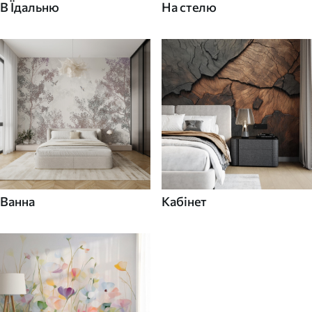
В Їдальню
На стелю
Ванна
Кабінет