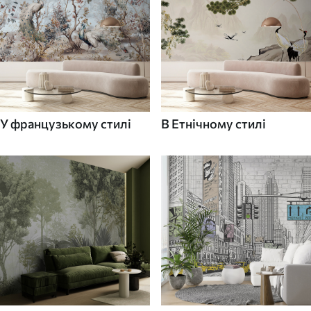
У французькому стилі
В Етнічному стилі