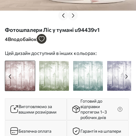
Фотошпалери Ліс у тумані u94439v1
4
Вподобайок
Цей дизайн доступний в інших кольорах:
Готовий до
Виготовляємо за
відправки
вашими розмірами
протягом 1–3
робочих днів
Безпечна оплата
Гарантія на шпалери