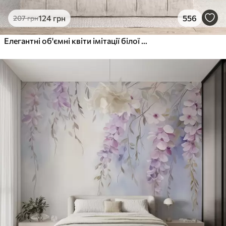
124
грн
556
207
грн
Елегантні об'ємні квіти імітації білої півонії з м'якими пелюстками та пастельно-жовтими серединками на світлому фоні