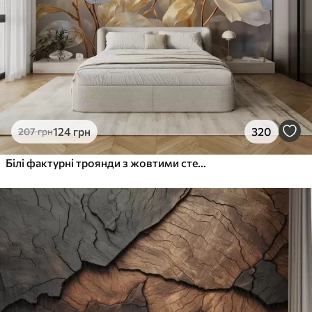
124
грн
320
207
грн
Білі фактурні троянди з жовтими стеблами і листям, м'яке освітлення, світлий фон з розмитими квітковими формами