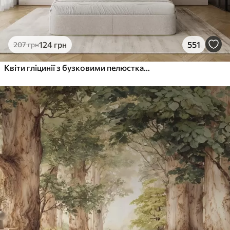
124
грн
551
207
грн
Квіти гліцинії з бузковими пелюстками та зеленим листям, що звисає з гілок, м'які пастельні кольори, пастельний фон