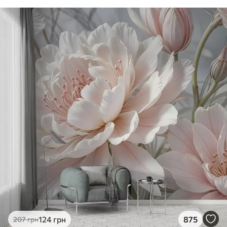
124
грн
875
207
грн