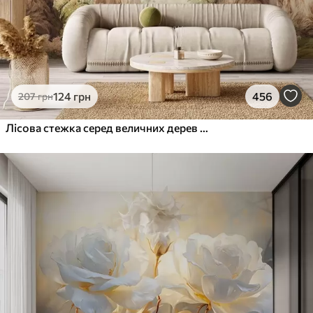
124
грн
456
207
грн
Лісова стежка серед величних дерев у стилі акварелі