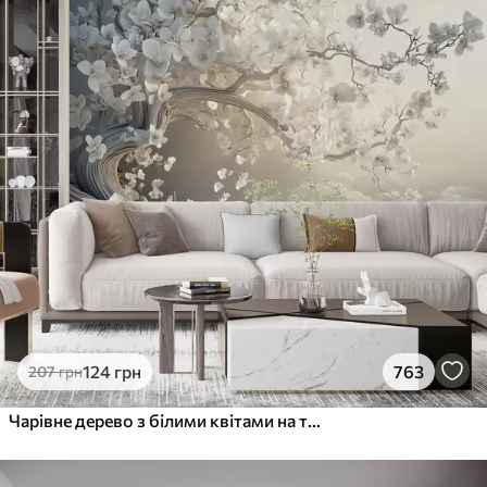
124
грн
763
207
грн
Чарівне дерево з білими квітами на тлі хмар в цікавому стилі в ніжних теплих тонах