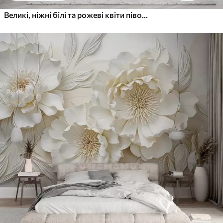
Великі, ніжні білі та рожеві квіти півонії з м'якими, пухнастими пелюстками на розмитому сірому тлі