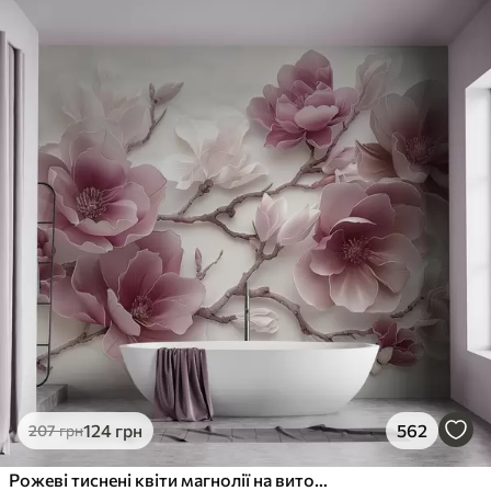
124
грн
562
207
грн
Рожеві тиснені квіти магнолії на витонченій гілці