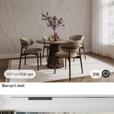
124
грн
316
207
грн
Вигнуті лінії