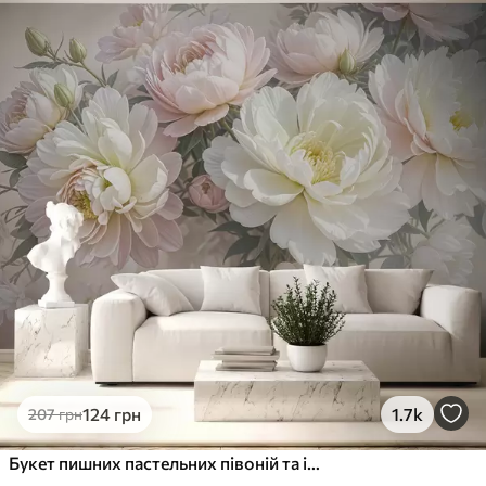
Стандарт
831
499
грн
/м²
Преміум
1066
640
грн
/м²
Преміум Вініл
1216
730
грн
/м²
Peel and Stick
1458
875
грн
/м²
124
грн
1.7k
207
грн
Букет пишних пастельних півоній та інших квітів на м'якому розмитому тлі