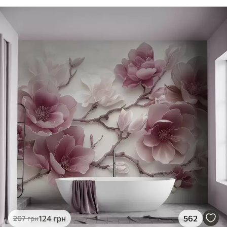
124
грн
562
207
грн