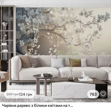
124
грн
763
207
грн
Чарівне дерево з білими квітами на тлі хмар в цікавому стилі в ніжних теплих тонах