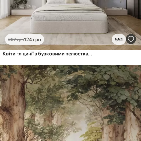
124
грн
551
207
грн
Квіти гліцинії з бузковими пелюстками та зеленим листям, що звисає з гілок, м'які пастельні кольори, пастельний фон