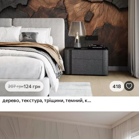
124
грн
418
207
грн
дерево, текстура, тріщини, темний, кора, поверхня