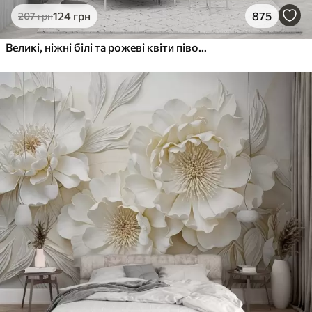
124
грн
875
207
грн
Великі, ніжні білі та рожеві квіти півонії з м'якими, пухнастими пелюстками на розмитому сірому тлі