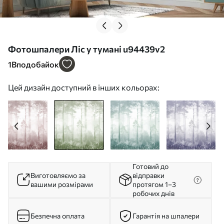
Фотошпалери Ліс у тумані u94439v2
1
Вподобайок
Цей дизайн доступний в інших кольорах:
Готовий до
Виготовляємо за
відправки
вашими розмірами
протягом 1–3
робочих днів
Безпечна оплата
Гарантія на шпалери