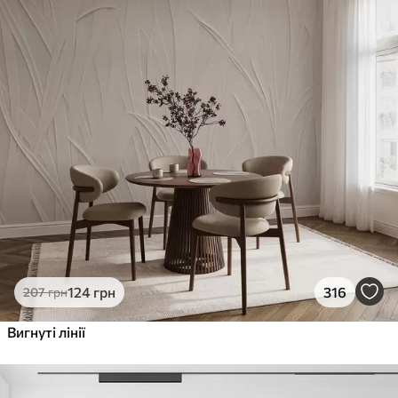
124
грн
316
207
грн
Вигнуті лінії