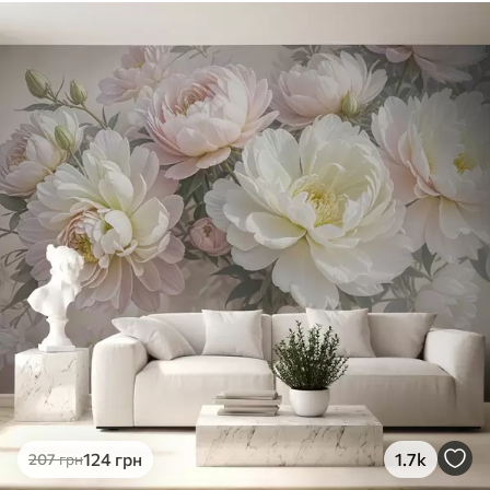
Стандарт
831
499
грн
/м²
Преміум
1066
640
грн
/м²
Преміум Вініл
1216
730
грн
/м²
Peel and Stick
1458
875
грн
/м²
124
грн
1.7k
207
грн