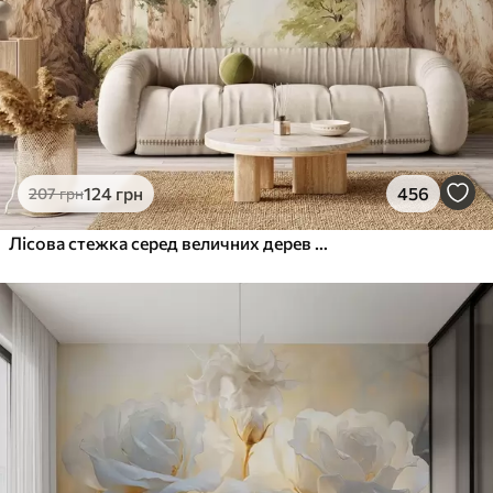
124
грн
456
207
грн
Лісова стежка серед величних дерев у стилі акварелі