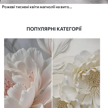
Рожеві тиснені квіти магнолії на витонченій гілці
ПОПУЛЯРНІ КАТЕГОРІЇ