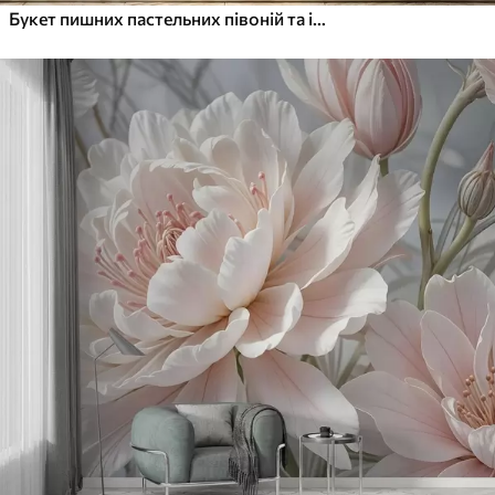
Букет пишних пастельних півоній та інших квітів на м'якому розмитому тлі