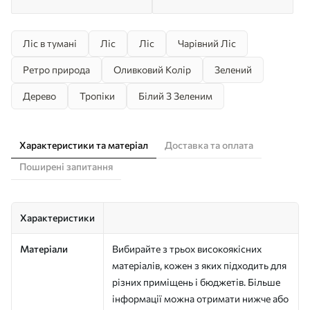
Ліс в тумані
Ліс
Ліс
Чарівний Ліс
Ретро природа
Оливковий Колір
Зелений
Дерево
Тропіки
Білий З Зеленим
Характеристики та матеріал
Доставка та оплата
Поширені запитання
Характеристики
Матеріали
Вибирайте з трьох високоякісних
матеріалів, кожен з яких підходить для
різних приміщень і бюджетів. Більше
інформації можна отримати нижче або