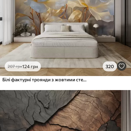
124
грн
320
207
грн
Білі фактурні троянди з жовтими стеблами і листям, м'яке освітлення, світлий фон з розмитими квітковими формами