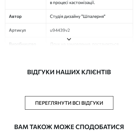
в процесі кастомізації.
Автор
Студія дизайну "Шпалерня"
Артикул
u94439v2
Виробництво
Друк на замовлення, постачається
рулонами до 50 см завширшки
Додатково
Можна додати покриття лаком та/або
ВІДГУКИ НАШИХ КЛІЄНТІВ
клей для шпалер
Очищення
Обережно очищайте м’якою губкою.
Фотошпалери з покриттям лаком
можна мити водою
ПЕРЕГЛЯНУТИ ВСІ ВІДГУКИ
Як клеїти?
Наклеювання встик
ВАМ ТАКОЖ МОЖЕ СПОДОБАТИСЯ
Наші матеріали