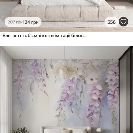
124
грн
556
207
грн
Елегантні об'ємні квіти імітації білої півонії з м'якими пелюстками та пастельно-жовтими серединками на світлому фоні