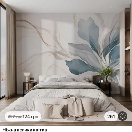
124
грн
261
207
грн
Ніжна велика квітка