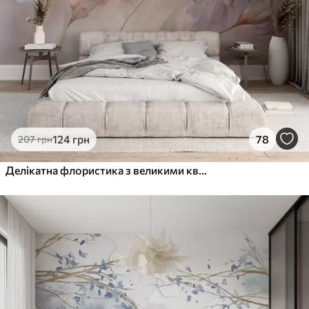
124
грн
78
207
грн
Делікатна флористика з великими квітами пастельних відтінків з напівпрозорими пелюстками, м'якими стеблами та ніжним розсіяним фоном