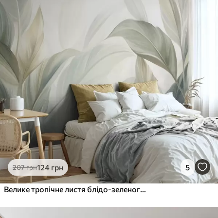
Стандарт
831
499
грн
/м²
Преміум
1066
640
грн
/м²
Преміум Вініл
1216
730
грн
/м²
Peel and Stick
1458
875
грн
/м²
124
грн
5
207
грн
Велике тропічне листя блідо-зеленого кольору з ніжними пастельними відтінками та фактурним малюнком