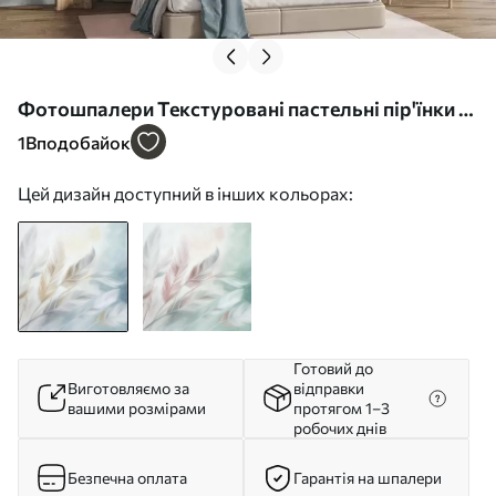
Фотошпалери Текстуровані пастельні пір'їнки з
м'якими, розмитими краями на тлі у стилі
1
Вподобайок
акварелі w09833
Цей дизайн доступний в інших кольорах:
Готовий до
Виготовляємо за
відправки
вашими розмірами
протягом 1–3
робочих днів
Безпечна оплата
Гарантія на шпалери