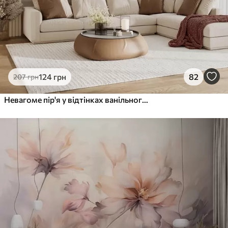
124
грн
82
207
грн
Невагоме пір'я у відтінках ванільного крему