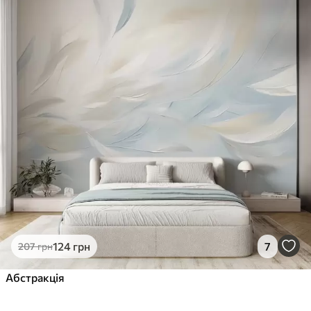
124
грн
7
207
грн
Абстракція