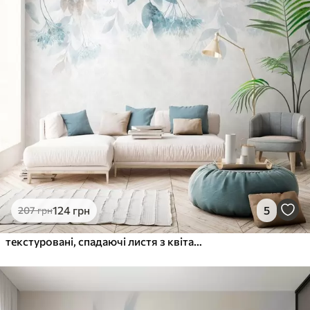
124
грн
5
207
грн
текстуровані, спадаючі листя з квітами відтінків бірюзового та бежевого