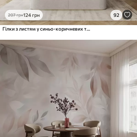
124
грн
92
207
грн
Гілки з листям у синьо-коричневих тонах, світле тло, м'яке і ніжне, акварельний стиль