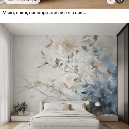
М'які, ніжні, напівпрозорі листя в приглушених бежевих, персикових і блідо-блакитних тонах, фактурне пастельне мистецтво