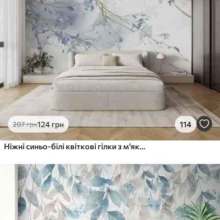
124
грн
114
207
грн
Ніжні синьо-білі квіткові гілки з м'яким, розмитим аквареллю фоном