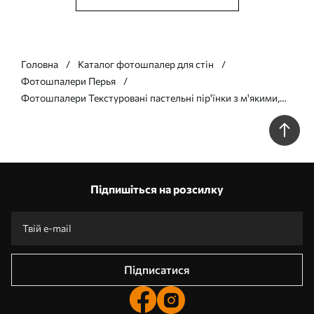
Головна
Каталог фотошпалер для стін
Фотошпалери Перья
Фотошпалери Текстуровані пастельні пір'їнки з м'якими,
розмитими краями на тлі у стилі акварелі w09833
Підпишіться на розсилку
Підписатися