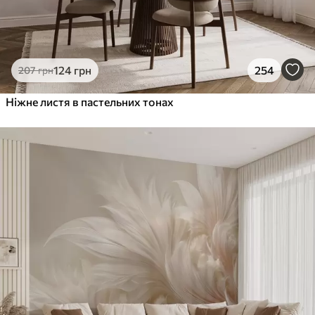
124
грн
254
207
грн
Ніжне листя в пастельних тонах