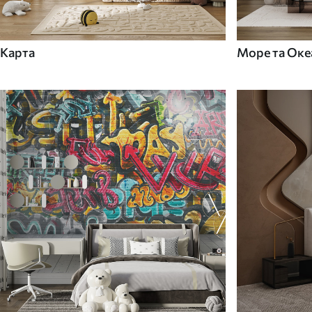
Карта
Море та Оке