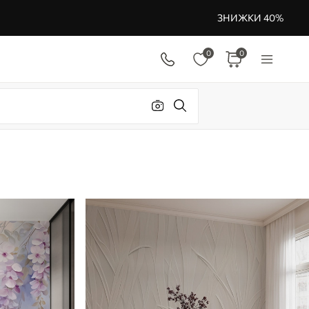
ЗНИЖКИ 40%
0
0