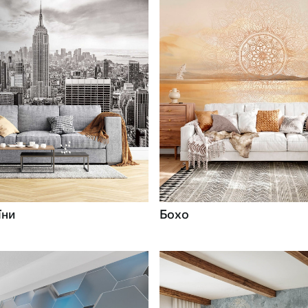
їни
Бохо