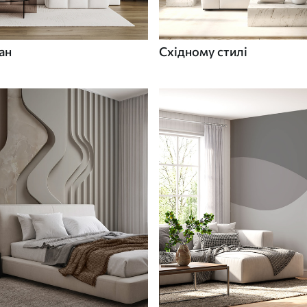
ан
Східному стилі