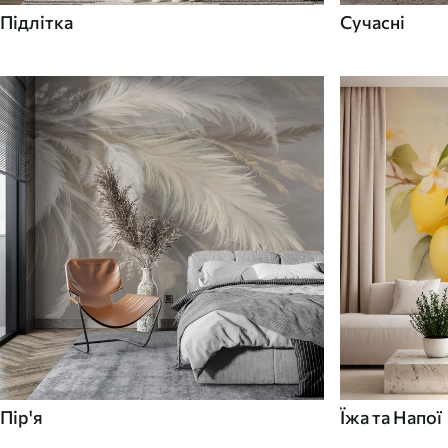
Підлітка
Сучасні
Пір'я
Їжа та Напої