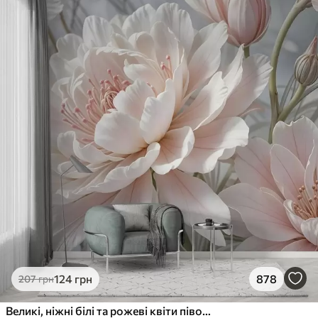
124
грн
878
207
грн
Великі, ніжні білі та рожеві квіти півонії з м'якими, пухнастими пелюстками на розмитому сірому тлі