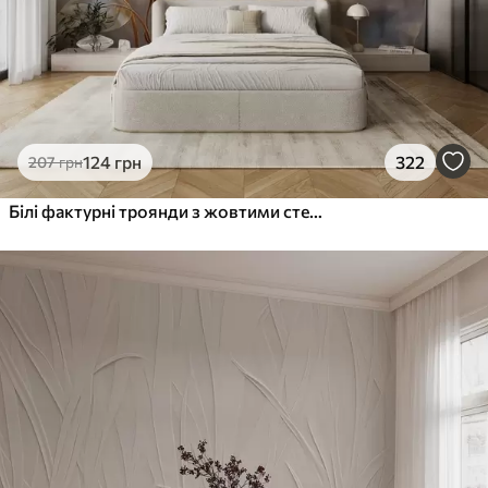
124
грн
322
207
грн
Білі фактурні троянди з жовтими стеблами і листям, м'яке освітлення, світлий фон з розмитими квітковими формами