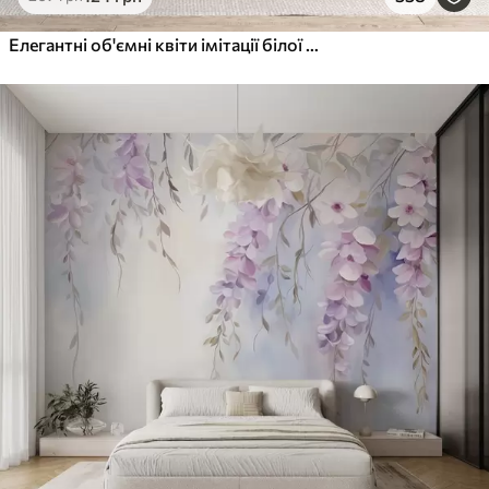
Елегантні об'ємні квіти імітації білої півонії з м'якими пелюстками та пастельно-жовтими серединками на світлому фоні