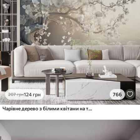
124
грн
766
207
грн
Чарівне дерево з білими квітами на тлі хмар в цікавому стилі в ніжних теплих тонах