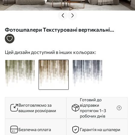
Фотошпалери Текстуровані вертикальні
прямокутники різної прозорості та відтінків
коричневого кольору, абстрактне мистецтво
Цей дизайн доступний в інших кольорах:
w09889v1
Готовий до
Виготовляємо за
відправки
вашими розмірами
протягом 1–3
робочих днів
Безпечна оплата
Гарантія на шпалери