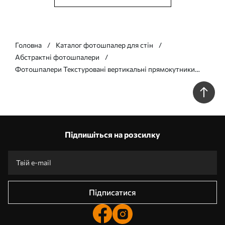
Головна
Каталог фотошпалер для стін
Абстрактні фотошпалери
Фотошпалери Текстуровані вертикальні прямокутники
різної прозорості та відтінків коричневого кольору,
абстрактне мистецтво w09889v1
Підпишіться на розсилку
Підписатися