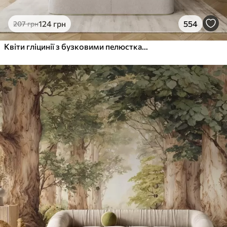
124
грн
554
207
грн
Квіти гліцинії з бузковими пелюстками та зеленим листям, що звисає з гілок, м'які пастельні кольори, пастельний фон