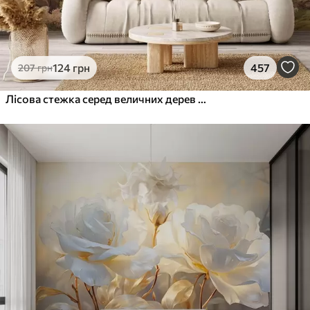
124
грн
457
207
грн
Лісова стежка серед величних дерев у стилі акварелі