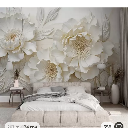
124
грн
558
207
грн