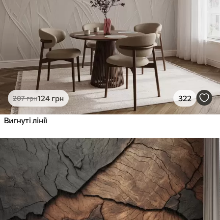
124
грн
322
207
грн
Вигнуті лінії