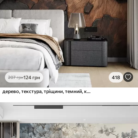
124
грн
418
207
грн
дерево, текстура, тріщини, темний, кора, поверхня