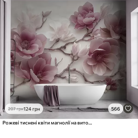
124
грн
566
207
грн
Рожеві тиснені квіти магнолії на витонченій гілці