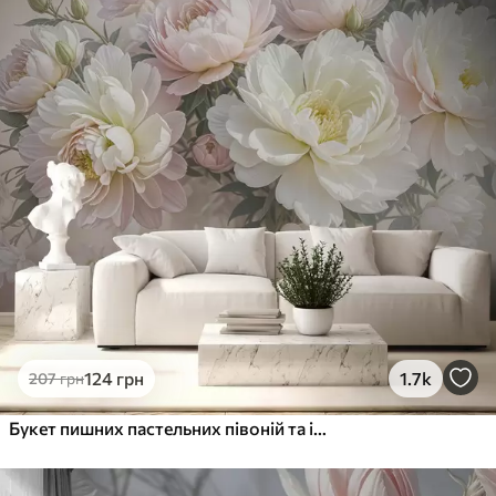
Преміум
1066
640
грн
/м²
Преміум Вініл
1216
730
грн
/м²
Peel and Stick
1458
875
грн
/м²
124
грн
1.7k
207
грн
Букет пишних пастельних півоній та інших квітів на м'якому розмитому тлі