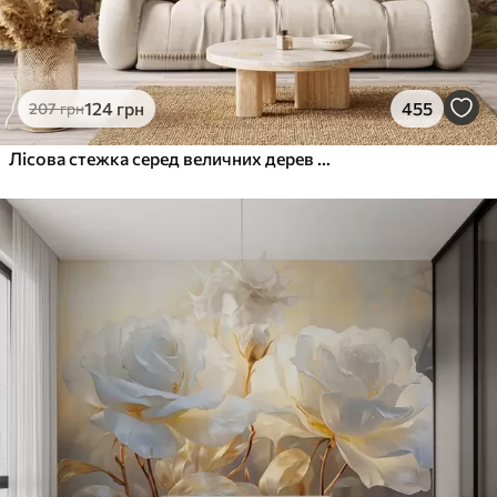
124
грн
455
207
грн
Лісова стежка серед величних дерев у стилі акварелі