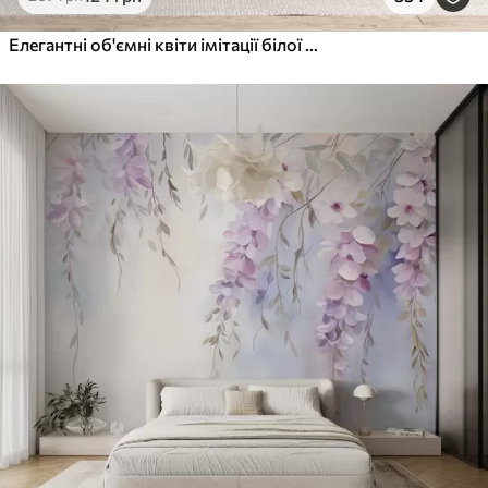
Елегантні об'ємні квіти імітації білої півонії з м'якими пелюстками та пастельно-жовтими серединками на світлому фоні