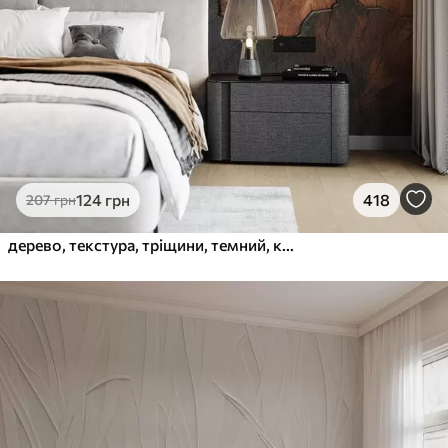
124
грн
418
207
грн
дерево, текстура, тріщини, темний, кора, поверхня