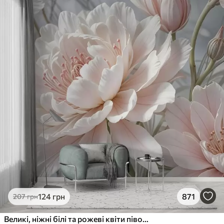
124
грн
871
207
грн
Великі, ніжні білі та рожеві квіти півонії з м'якими, пухнастими пелюстками на розмитому сірому тлі