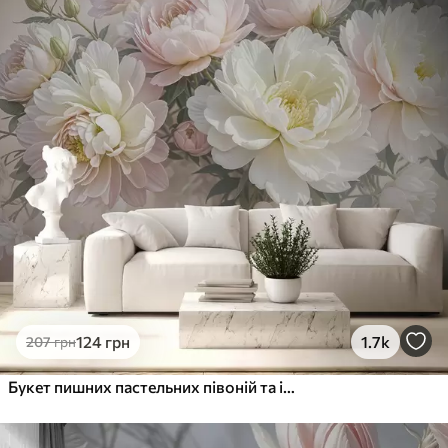
Преміум
1066
640
грн
/м²
Преміум Вініл
1216
730
грн
/м²
Peel and Stick
1458
875
грн
/м²
124
грн
1.7k
207
грн
Букет пишних пастельних півоній та інших квітів на м'якому розмитому тлі