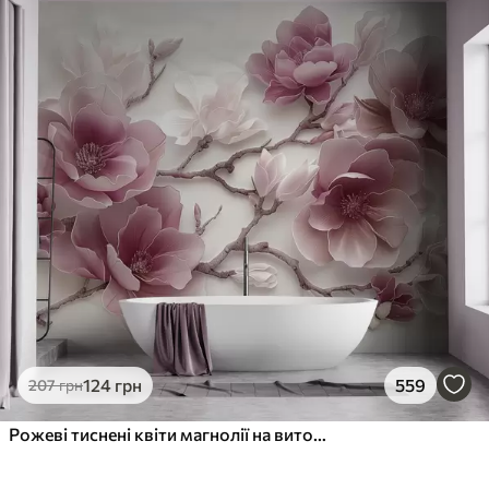
124
грн
559
207
грн
Рожеві тиснені квіти магнолії на витонченій гілці