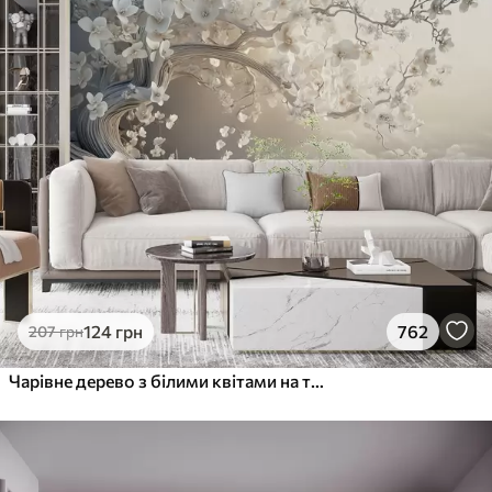
124
грн
762
207
грн
Чарівне дерево з білими квітами на тлі хмар в цікавому стилі в ніжних теплих тонах