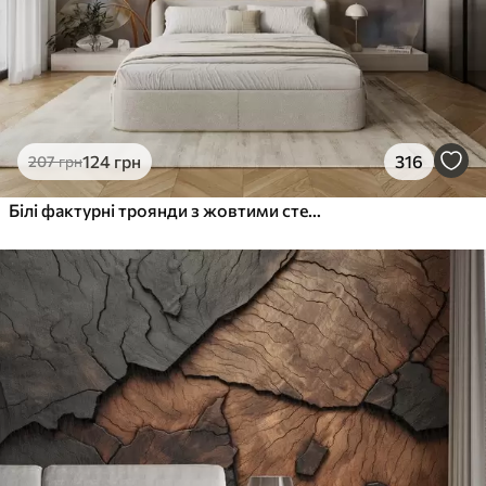
124
грн
316
207
грн
Білі фактурні троянди з жовтими стеблами і листям, м'яке освітлення, світлий фон з розмитими квітковими формами