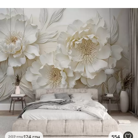
124
грн
554
207
грн