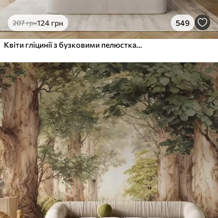
124
грн
549
207
грн
Квіти гліцинії з бузковими пелюстками та зеленим листям, що звисає з гілок, м'які пастельні кольори, пастельний фон