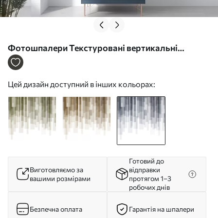
Фотошпалери Текстуровані вертикальні
прямокутники різної прозорості та відтінків
синього кольору, абстрактне мистецтво
Цей дизайн доступний в інших кольорах:
w09889v2
Готовий до
Виготовляємо за
відправки
вашими розмірами
протягом 1–3
робочих днів
Безпечна оплата
Гарантія на шпалери