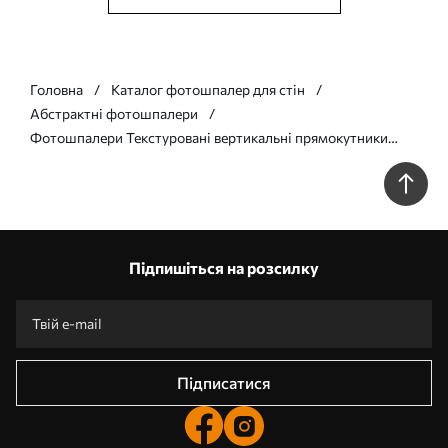
Головна
Каталог фотошпалер для стін
Абстрактні фотошпалери
Фотошпалери Текстуровані вертикальні прямокутники
різної прозорості та відтінків синього кольору, абстрактне
мистецтво w09889v2
Підпишіться на розсилку
Підписатися