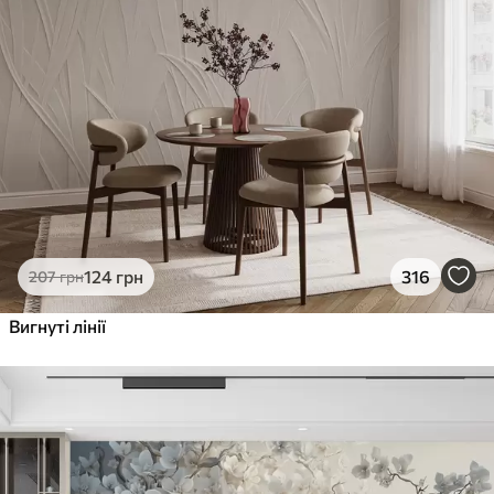
124
грн
316
207
грн
Вигнуті лінії