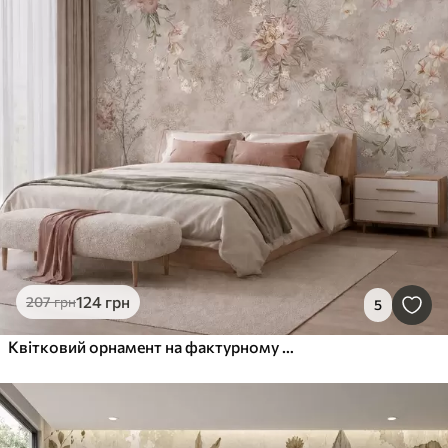
124
грн
207
грн
5
Квітковий орнамент на фактурному світлому тлі