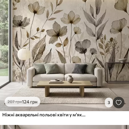
124
грн
207
грн
3
Ніжні акварельні польові квіти у м'якій бежево-кремовій гамі