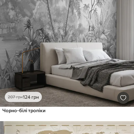
124
грн
207
грн
Чорно-білі тропіки