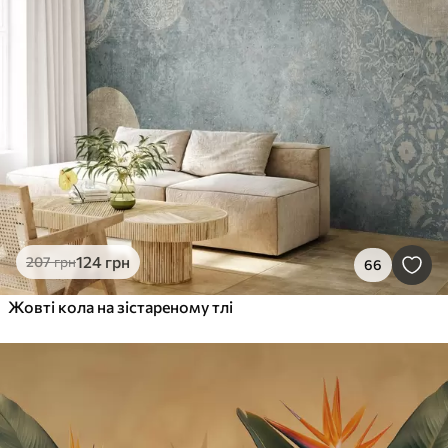
124
грн
207
грн
66
Жовті кола на зістареному тлі