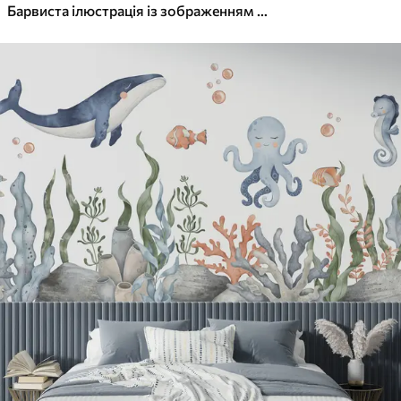
Барвиста ілюстрація із зображенням різних планет і космосу аквареллю