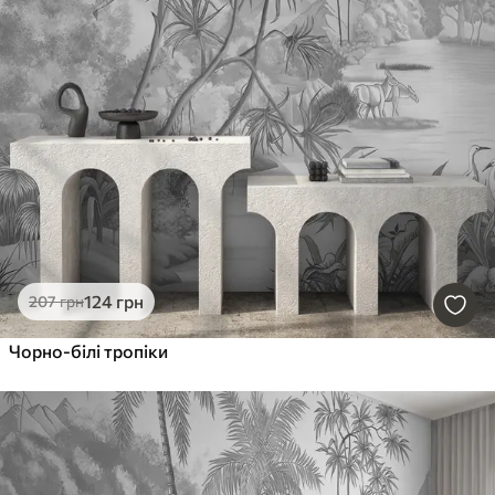
124
грн
207
грн
Чорно-білі тропіки