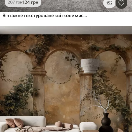
124
грн
207
грн
152
Вінтажне текстуроване квіткове мистецтво з ілюстраціями ніжних садових квітів і листя в стилі малюнка, м'які пастельні бежеві та сепійні тони