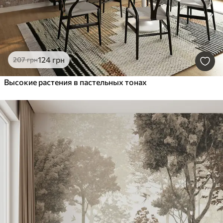
124
грн
207
грн
Высокие растения в пастельных тонах