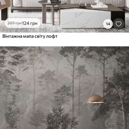
124
грн
207
грн
14
Вінтажна мапа світу лофт