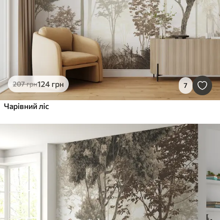
124
грн
207
грн
7
Чарівний ліс