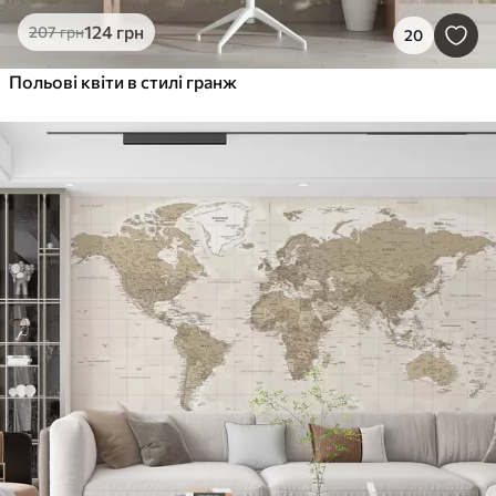
124
грн
207
грн
20
Польові квіти в стилі гранж