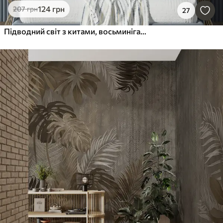
124
грн
207
грн
27
Підводний світ з китами, восьминігами, черепахами