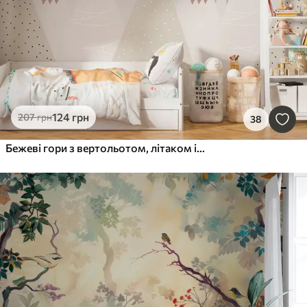
124
грн
207
грн
38
Бежеві гори з вертольотом, літаком і тваринами