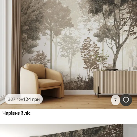
124
грн
207
грн
7
Чарівний ліс