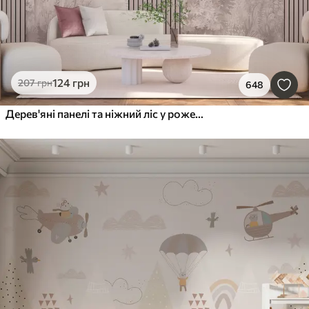
124
грн
207
грн
648
Дерев'яні панелі та ніжний ліс у рожевих тонах