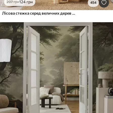
124
грн
207
грн
454
Лісова стежка серед величних дерев у стилі акварелі