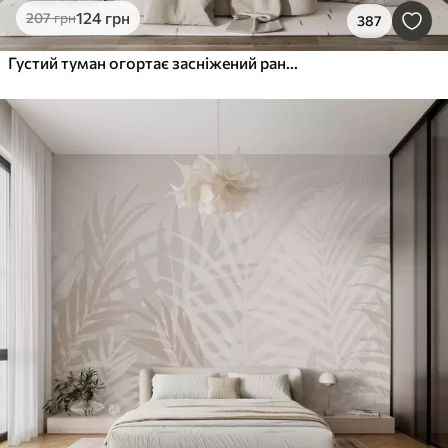
124
грн
207
грн
387
Густий туман огортає засніжений ранковий ліс у відтінках зеленого