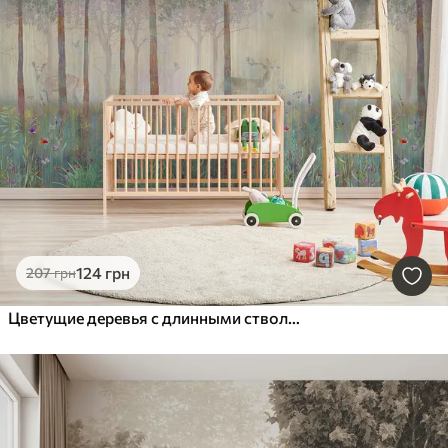
124
грн
207
грн
Цветущие деревья с длинными стволами, олени между деревьями