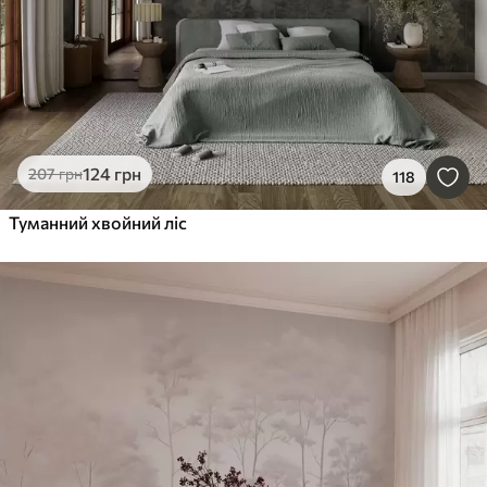
124
грн
207
грн
118
Туманний хвойний ліс