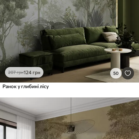
124
грн
207
грн
50
Ранок у глибині лісу