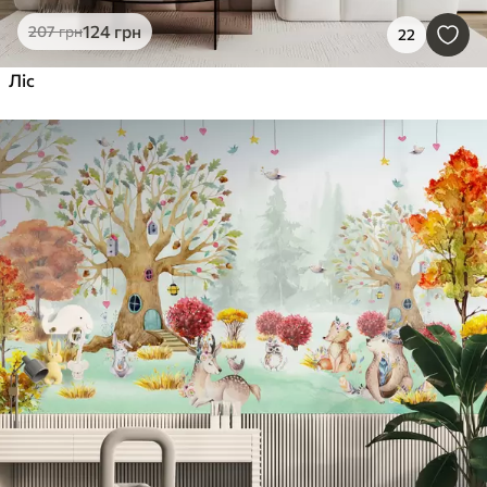
124
грн
207
грн
22
Ліс