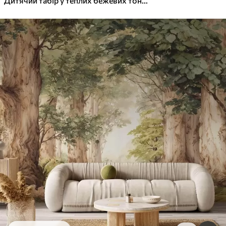
Дитячий табір у теплих бежевих тонах, намет і лісові тварини