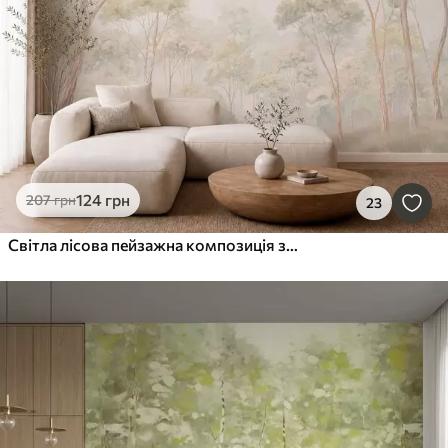
Очистити всі фільтри
124
грн
207
грн
23
Світла лісова пейзажна композиція з високими деревами