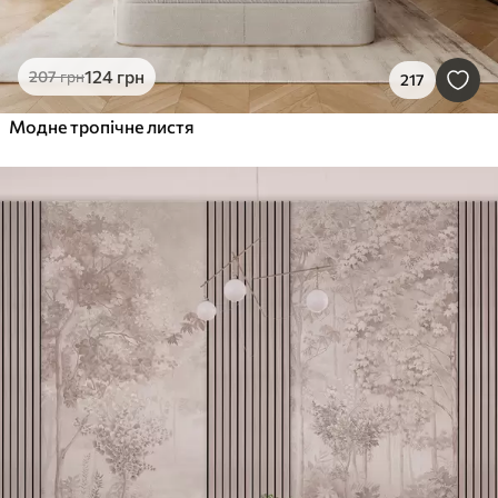
124
грн
207
грн
217
Модне тропічне листя