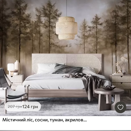
124
грн
207
грн
Містичний ліс, сосни, туман, акрилові фарби, бежеві кольори