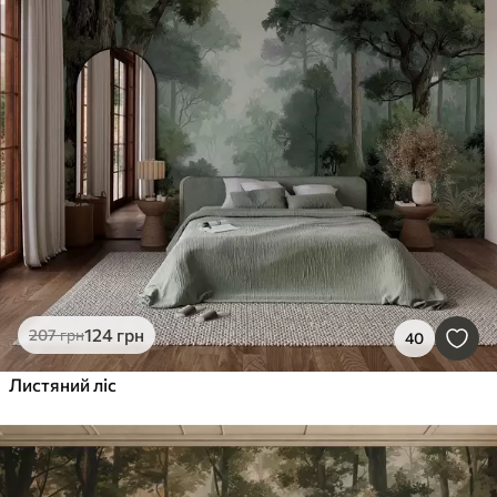
124
грн
207
грн
40
Листяний ліс