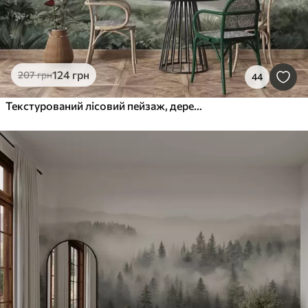
124
грн
207
грн
44
Текстурований лісовий пейзаж, дерева з зеленим листям, пастельна палітра кольорів