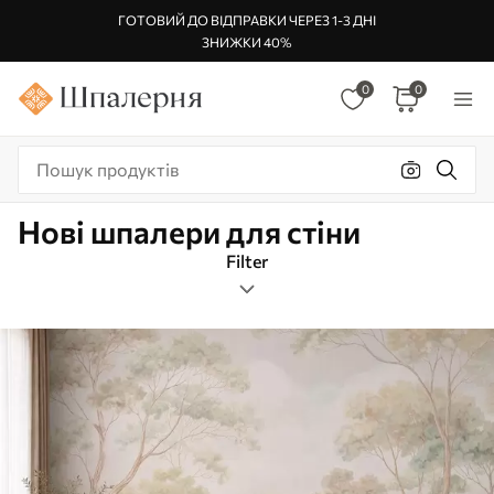
ГОТОВИЙ ДО ВІДПРАВКИ ЧЕРЕЗ 1-3 ДНІ
ЗНИЖКИ 40%
0
0
Нові шпалери для стіни
Filter
Ліс
Орієнтація зображення
Фільр по кольору
Дата створення