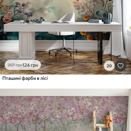
124
грн
207
грн
20
Пташині фарби в лісі