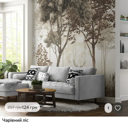
124
грн
207
грн
1
Чарівний ліс