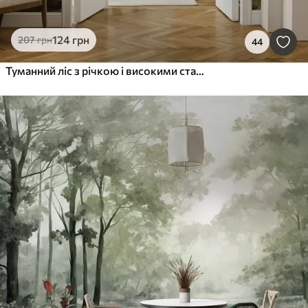
124
грн
207
грн
44
Туманний ліс з річкою і високими старовинними деревами