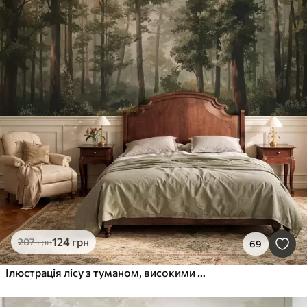
124
грн
207
грн
69
Ілюстрація лісу з туманом, високими деревами та стежкою