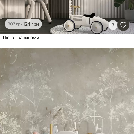
124
грн
207
грн
3
Ліс із тваринами