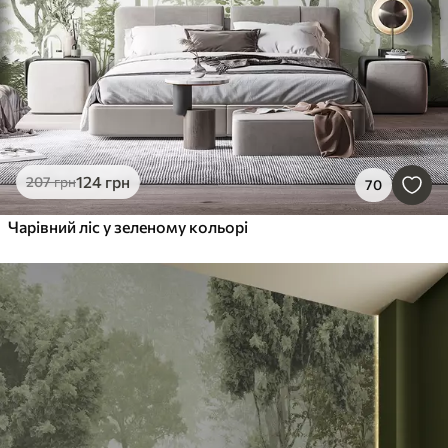
124
грн
207
грн
70
Чарівний ліс у зеленому кольорі