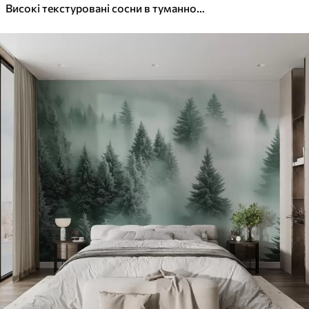
Високі текстуровані сосни в туманному лісі, з туманною, димчастою атмосферою