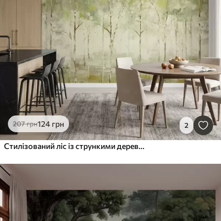
124
грн
207
грн
2
Стилізований ліс із стрункими деревами в зелених тонах