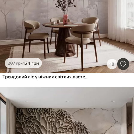
124
грн
207
грн
10
Трендовий ліс у ніжних світлих пастельних тонах