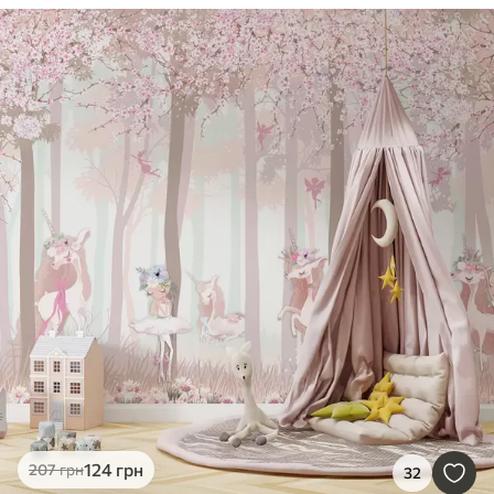
124
грн
207
грн
32