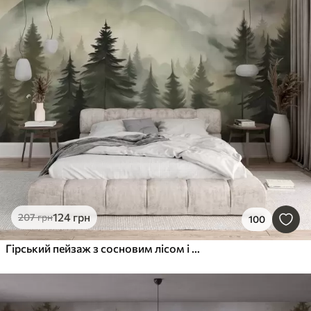
124
грн
207
грн
100
Гірський пейзаж з сосновим лісом і шаруватими горами на світанку з легким туманом, аквареллю, що імітує мистецтво