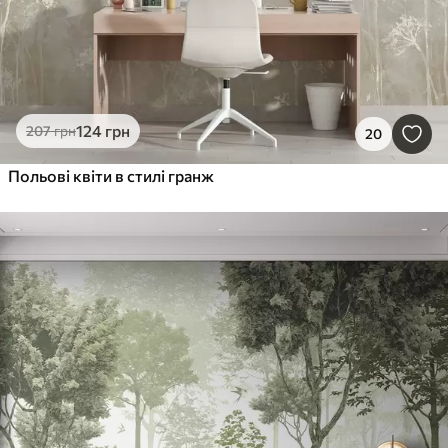
124
грн
207
грн
20
Польові квіти в стилі гранж