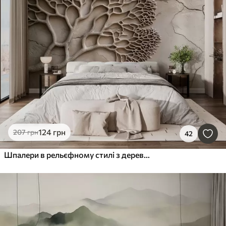
124
грн
207
грн
42
Шпалери в рельєфному стилі з деревом і тріщинами