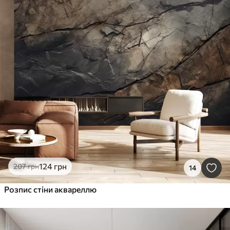
124
грн
207
грн
14
Розпис стіни аквареллю