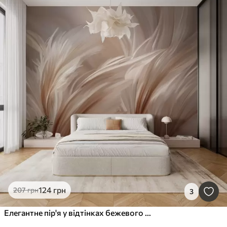
124
грн
207
грн
3
Елегантне пір'я у відтінках бежевого та коричневого