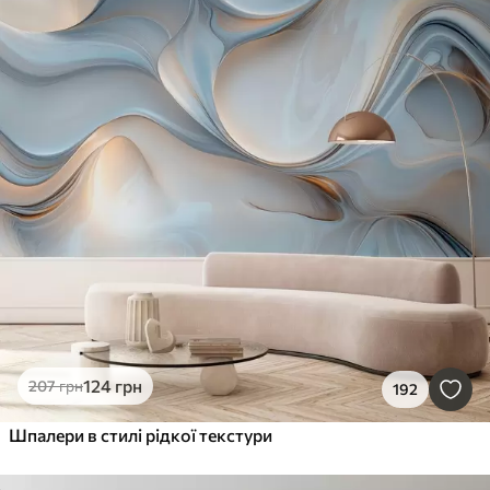
124
грн
207
грн
192
Шпалери в стилі рідкої текстури