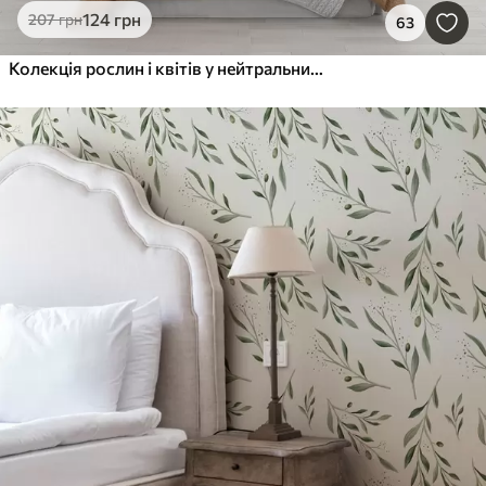
124
грн
207
грн
63
Колекція рослин і квітів у нейтральних тонах на абстрактному тлі арки в м'яких зелених і помаранчевих відтінках