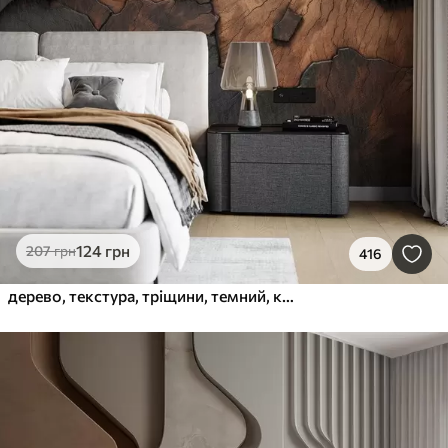
124
грн
207
грн
416
дерево, текстура, тріщини, темний, кора, поверхня