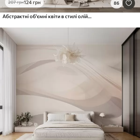
124
грн
207
грн
86
Абстрактні об'ємні квіти в стилі олійного живопису