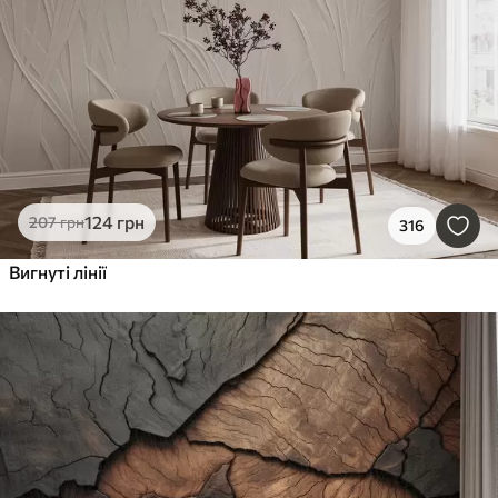
Очистити всі фільтри
124
грн
207
грн
316
Вигнуті лінії