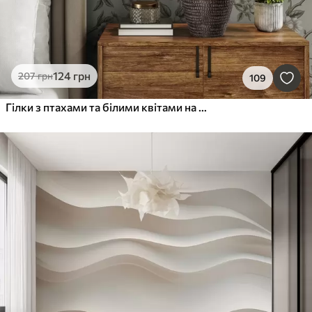
124
грн
207
грн
109
Гілки з птахами та білими квітами на ніжному тлі