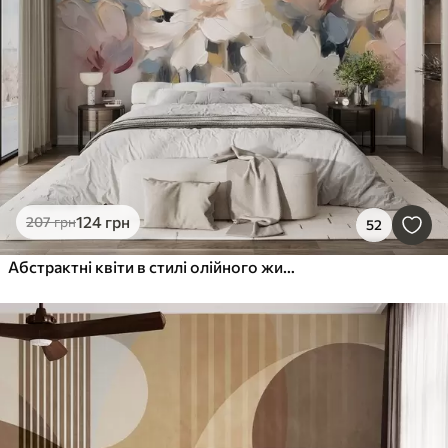
124
грн
207
грн
52
Абстрактні квіти в стилі олійного живопису в м'яких тонах