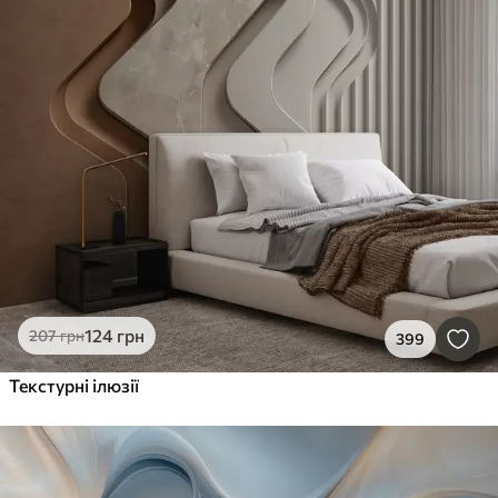
124
грн
207
грн
399
Текстурні ілюзії