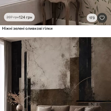
124
грн
207
грн
173
Ніжні зелені оливкові гілки