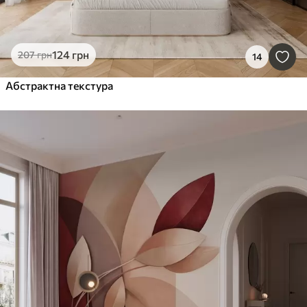
124
грн
207
грн
14
Абстрактна текстура