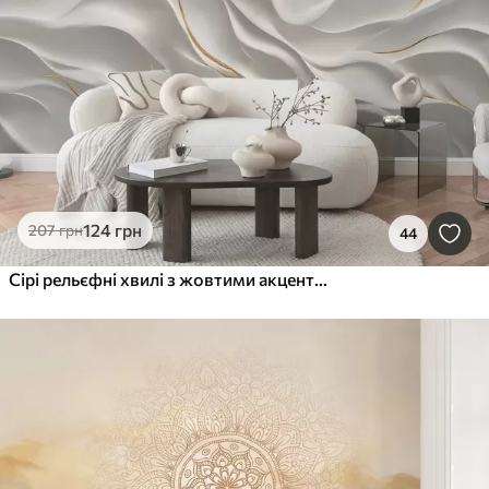
124
грн
207
грн
44
Сірі рельєфні хвилі з жовтими акцентами