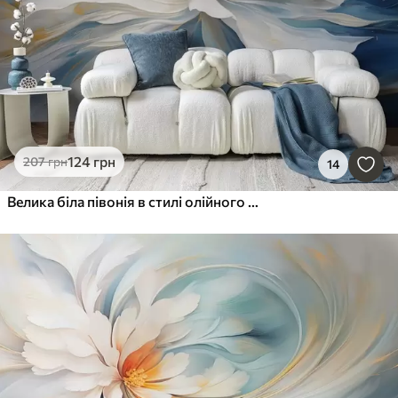
124
грн
207
грн
14
Велика біла півонія в стилі олійного живопису на синьо-жовтому тлі