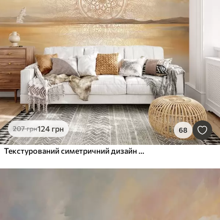
124
грн
207
грн
68
Текстурований симетричний дизайн мандали, що накладається на пейзаж з морем, пагорбами та небом, м'які пастельні кольори