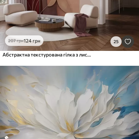
124
грн
207
грн
25
Абстрактна текстурована гілка з листям у відтінках коричневого, бежевого та червоного на тлі абстрактних форм