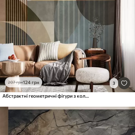
124
грн
207
грн
3
Абстрактні геометричні фігури з колами та лініями, приглушені землисті відтінки, фактурна багатошарова композиція