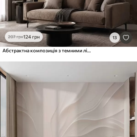
124
грн
207
грн
13
Абстрактна композиція з темними лініями та фактурами