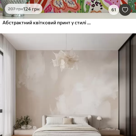
124
грн
207
грн
61
Абстрактний квітковий принт у стилі поп-арт