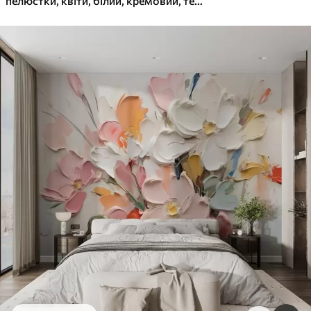
пелюстки, квіти, білий, кремовий, текстура, ніжність, декоративний