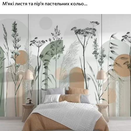
М'які листя та пір'я пастельних кольорів у відтінках рожевого, блакитного та жовтого, абстрактний та фактурний принт