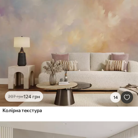
124
грн
207
грн
14
Колірна текстура