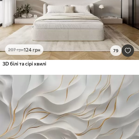
124
грн
207
грн
79
3D білі та сірі хвилі