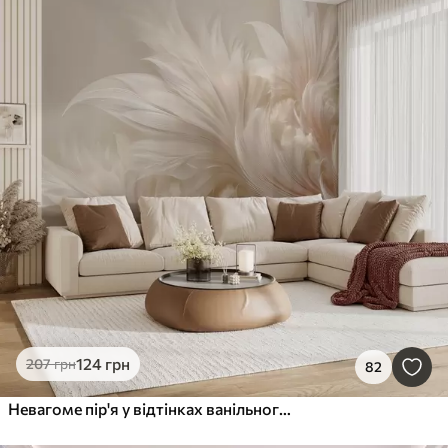
124
грн
207
грн
82
Невагоме пір'я у відтінках ванільного крему