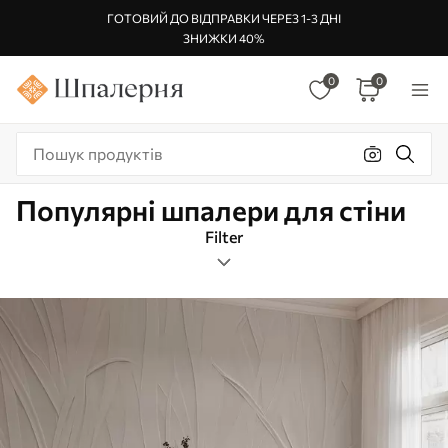
ГОТОВИЙ ДО ВІДПРАВКИ ЧЕРЕЗ 1-3 ДНІ
ЗНИЖКИ 40%
0
0
Популярні шпалери для стіни
Filter
Абстакція
Орієнтація зображення
Фільр по кольору
Розумний