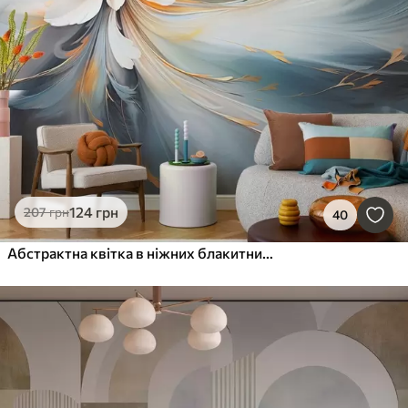
124
грн
207
грн
40
Абстрактна квітка в ніжних блакитних і помаранчевих тонах