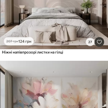
124
грн
207
грн
27
Ніжні напівпрозорі листки на гілці