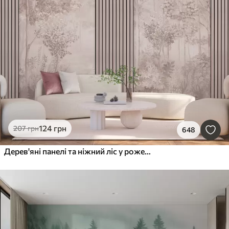
124
грн
207
грн
648
Дерев'яні панелі та ніжний ліс у рожевих тонах