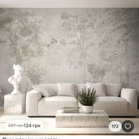
124
грн
207
грн
172