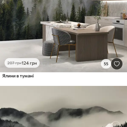
124
грн
207
грн
55
Ялини в тумані