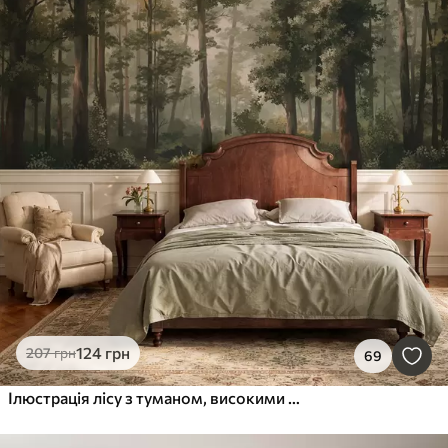
124
грн
207
грн
69
Ілюстрація лісу з туманом, високими деревами та стежкою