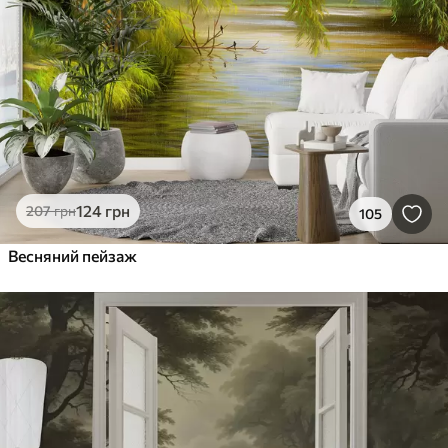
124
грн
207
грн
105
Весняний пейзаж