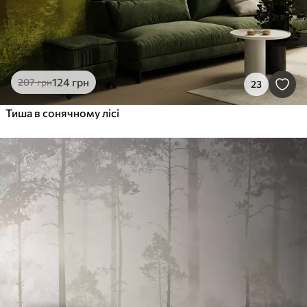
124
грн
207
грн
23
Тиша в сонячному лісі