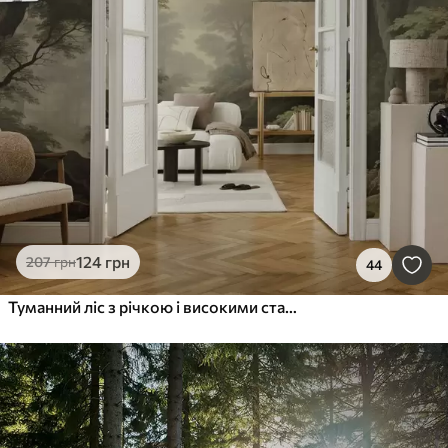
124
грн
207
грн
44
Туманний ліс з річкою і високими старовинними деревами