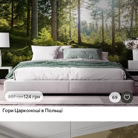
124
грн
207
грн
69
Гори Царконоші в Польщі