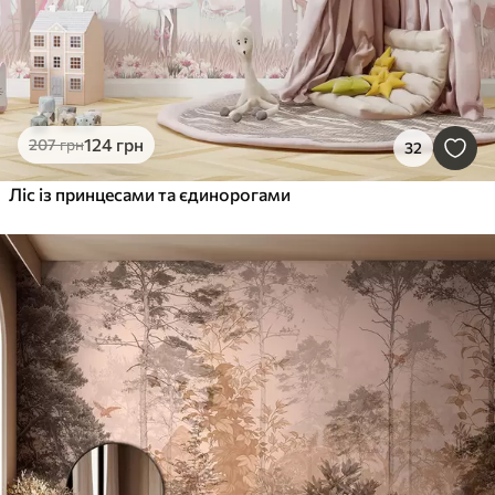
124
грн
207
грн
32
Ліс із принцесами та єдинорогами