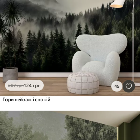
124
грн
207
грн
45
Гори пейзаж і спокій