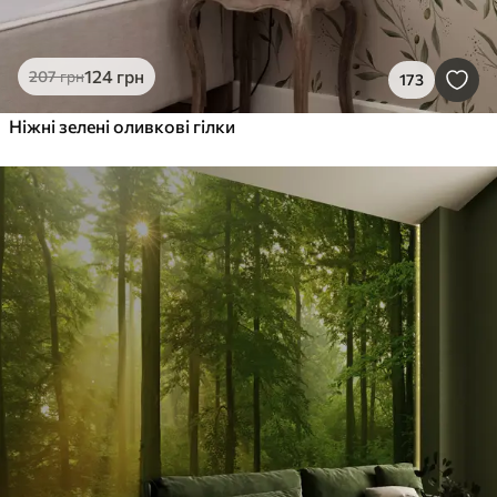
124
грн
207
грн
173
Ніжні зелені оливкові гілки