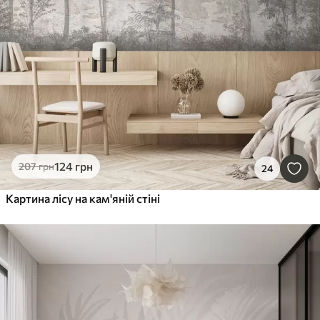
124
грн
207
грн
24
Картина лісу на кам'яній стіні