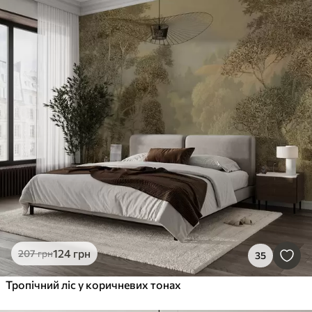
124
грн
207
грн
35
Тропічний ліс у коричневих тонах