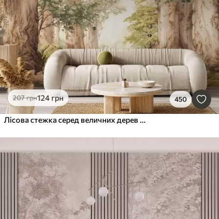
Очистити всі фільтри
124
грн
207
грн
450
Лісова стежка серед величних дерев у стилі акварелі