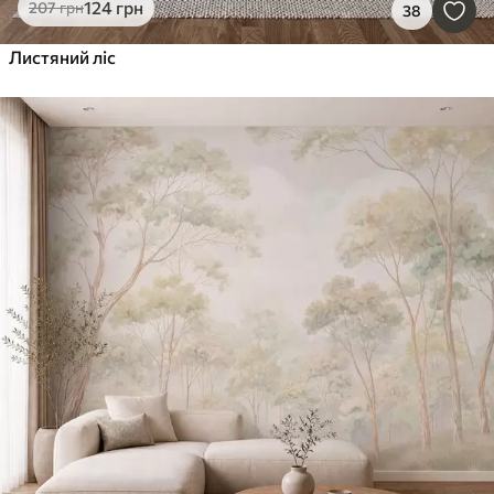
124
грн
207
грн
38
Листяний ліс