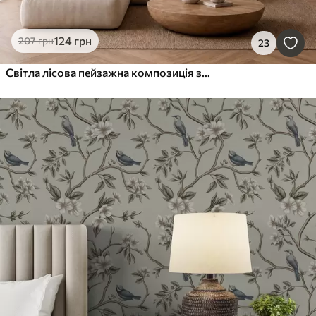
124
грн
207
грн
23
Світла лісова пейзажна композиція з високими деревами