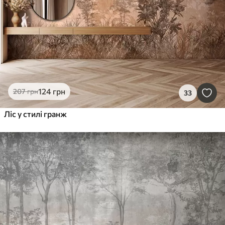
124
грн
207
грн
33
Ліс у стилі гранж