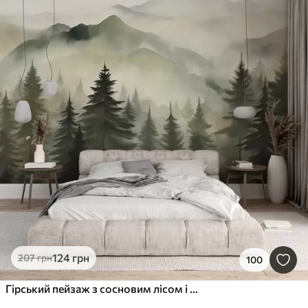
124
грн
207
грн
100
Гірський пейзаж з сосновим лісом і шаруватими горами на світанку з легким туманом, аквареллю, що імітує мистецтво