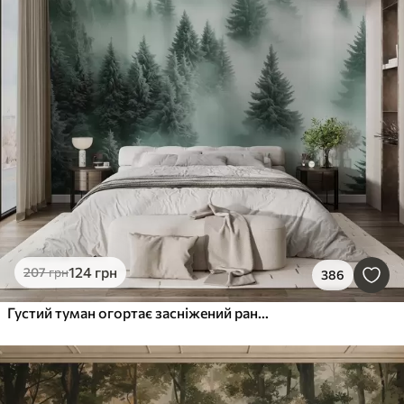
124
грн
207
грн
386
Густий туман огортає засніжений ранковий ліс у відтінках зеленого