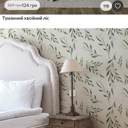
124
грн
207
грн
118
Туманний хвойний ліс