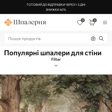
ГОТОВИЙ ДО ВІДПРАВКИ ЧЕРЕЗ 1-3 ДНІ
ЗНИЖКИ 40%
0
0
Популярні шпалери для стіни
Filter
Ліс
Орієнтація зображення
Фільр по кольору
Розумний