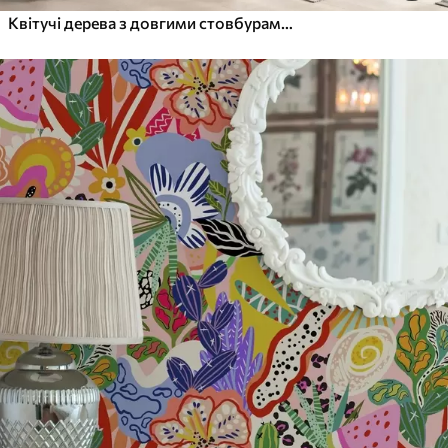
Квітучі дерева з довгими стовбурами, олені між дерев