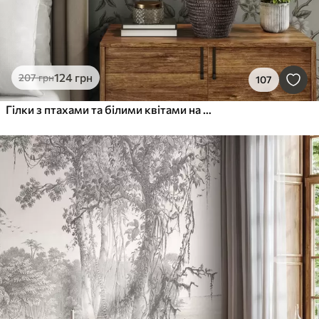
124
грн
207
грн
107
Гілки з птахами та білими квітами на ніжному тлі