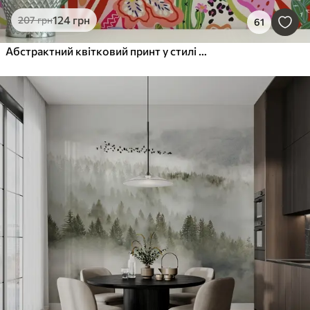
124
грн
207
грн
61
Абстрактний квітковий принт у стилі поп-арт