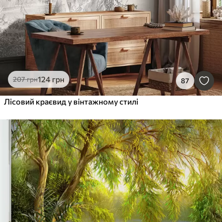
124
грн
207
грн
87
Лісовий краєвид у вінтажному стилі