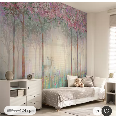
124
грн
207
грн
31