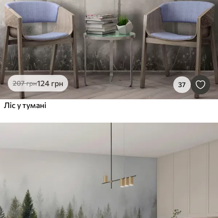
124
грн
207
грн
37
Ліс у тумані