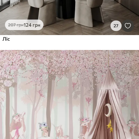
124
грн
207
грн
27
Ліс