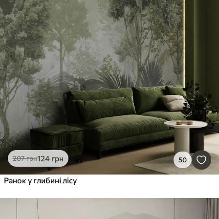
124
грн
207
грн
50
Ранок у глибині лісу