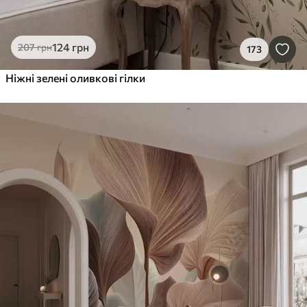
124
грн
207
грн
173
Ніжні зелені оливкові гілки