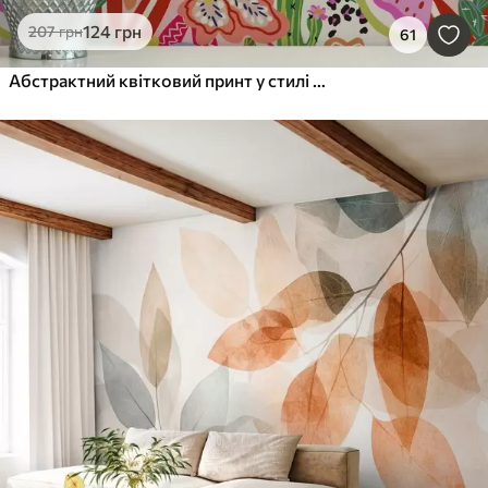
124
грн
207
грн
61
Абстрактний квітковий принт у стилі поп-арт