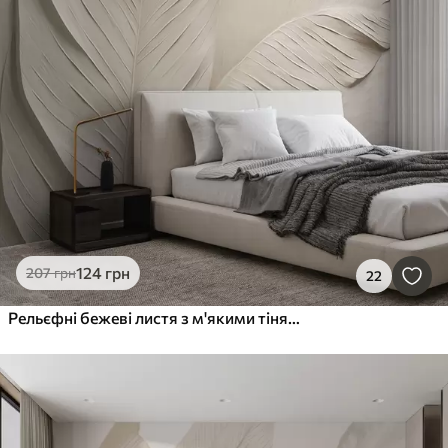
124
грн
207
грн
22
Рельєфні бежеві листя з м'якими тінями