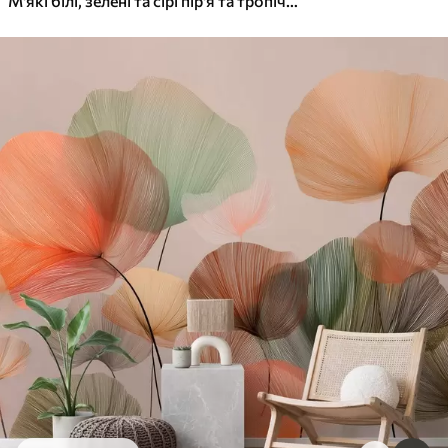
М'які білі, зелені та сірі пір'я та тропічні листя плавають на світлому фоні