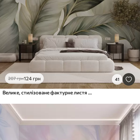
124
грн
207
грн
41
Велике, стилізоване фактурне листя з деталізованими прожилками у різних відтінках зеленого, кремового та бежевого