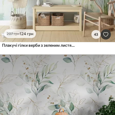
124
грн
207
грн
43
Плакучі гілки верби з зеленим листям, що звисає вниз, м'які та ніжні мазки, акварельний стиль живопису