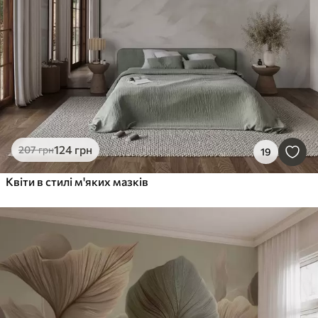
124
грн
207
грн
19
Квіти в стилі м'яких мазків