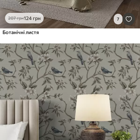
124
грн
207
грн
7
Ботанічні листя