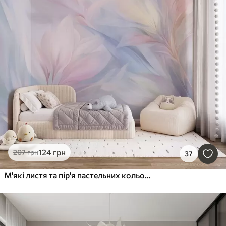
124
грн
207
грн
37
М'які листя та пір'я пастельних кольорів у відтінках рожевого, блакитного та жовтого, абстрактний та фактурний принт