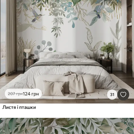
124
грн
207
грн
31
Листя і пташки