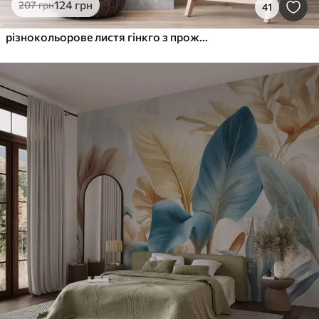
124
грн
207
грн
41
різнокольорове листя гінкго з прожилками