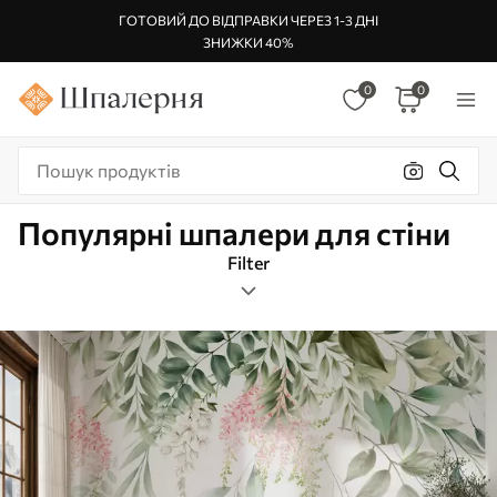
ГОТОВИЙ ДО ВІДПРАВКИ ЧЕРЕЗ 1-3 ДНІ
ЗНИЖКИ 40%
0
0
Популярні шпалери для стіни
Filter
Листя
Орієнтація зображення
Фільр по кольору
Розумний