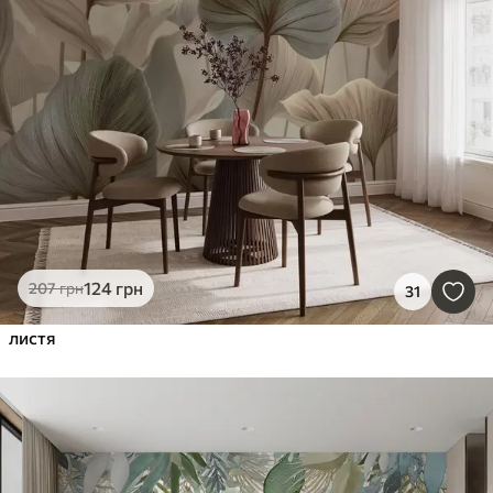
124
грн
207
грн
31
листя