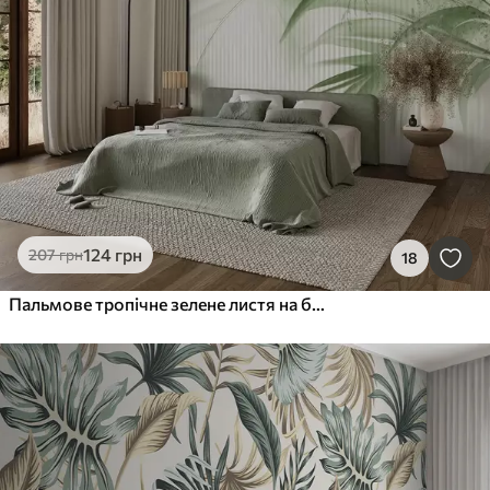
124
грн
207
грн
18
Пальмове тропічне зелене листя на білому смугастому тлі, м'яке освітлення, ніжні мазки, органічні форми