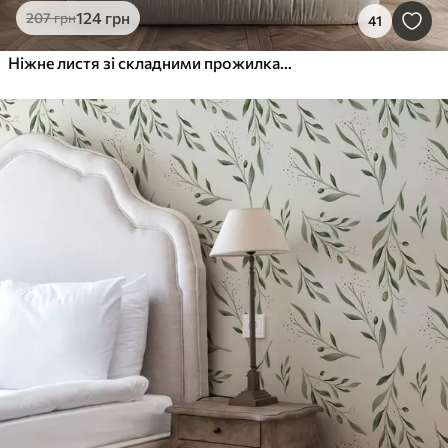
124
грн
207
грн
41
Ніжне листя зі складними прожилками та м'якими, приглушеними кольорами на блідому фактурному тлі