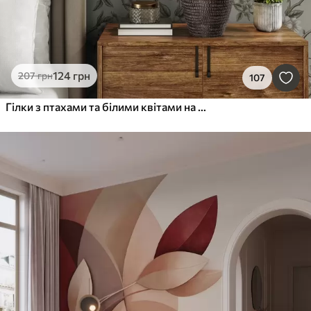
124
грн
207
грн
107
Гілки з птахами та білими квітами на ніжному тлі