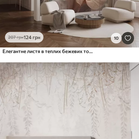
124
грн
207
грн
10
Елегантне листя в теплих бежевих тонах