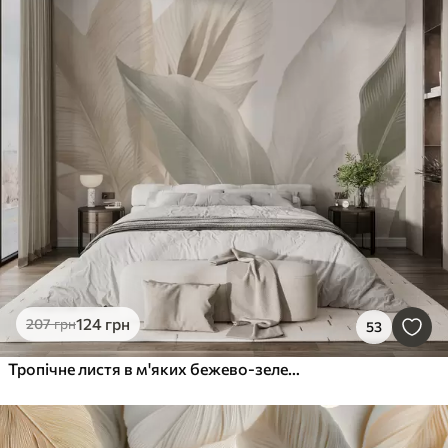
124
грн
207
грн
53
Тропічне листя в м'яких бежево-зелених тонах, з акварельним ефектом і ніжними переходами кольорів