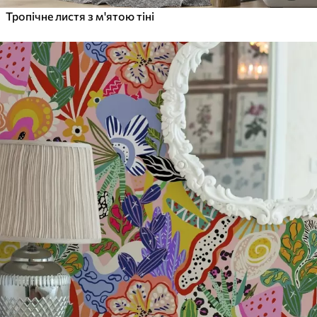
Тропічне листя з м'ятою тіні