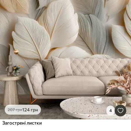
124
грн
207
грн
4
Загострені листки