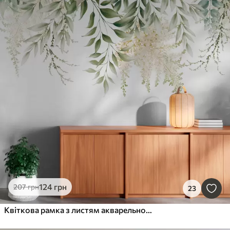
124
грн
207
грн
23
Квіткова рамка з листям акварельною зеленню