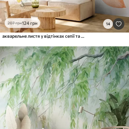
124
грн
207
грн
14
акварельне листя у відтінках сепії та сірого