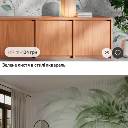
124
грн
207
грн
25
Зелене листя в стилі акварель