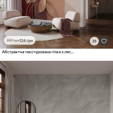
124
грн
207
грн
25
Абстрактна текстурована гілка з листям у відтінках коричневого, бежевого та червоного на тлі абстрактних форм