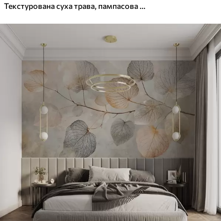
Текстурована суха трава, пампасова трава та блакитне листя, виконані у м'якому акварельному стилі