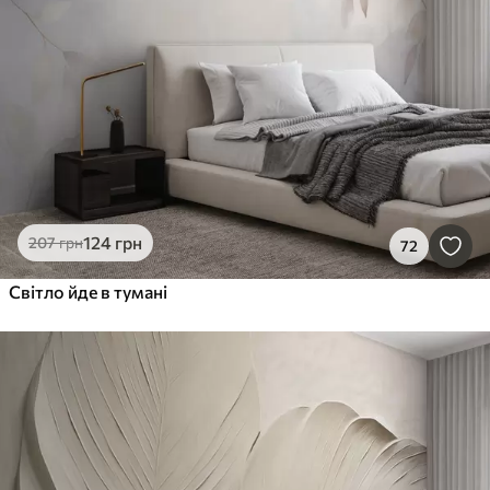
124
грн
207
грн
72
Світло йде в тумані