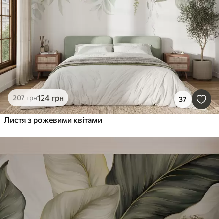
Очистити всі фільтри
124
грн
207
грн
37
Листя з рожевими квітами