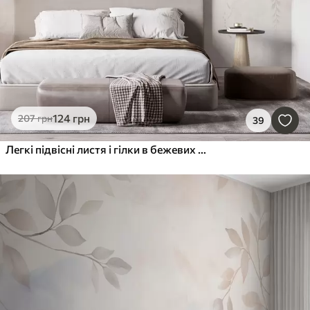
124
грн
207
грн
39
Легкі підвісні листя і гілки в бежевих тонах