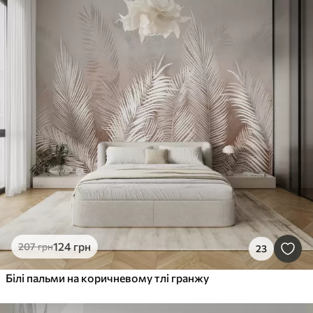
124
грн
207
грн
23
Білі пальми на коричневому тлі гранжу