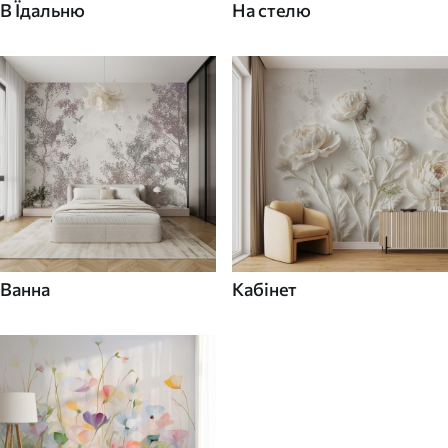
В Їдальню
На стелю
Ванна
Кабінет