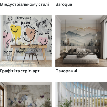
В індустріальному стилі
Baroque
Графіті та стріт-арт
Панорамні