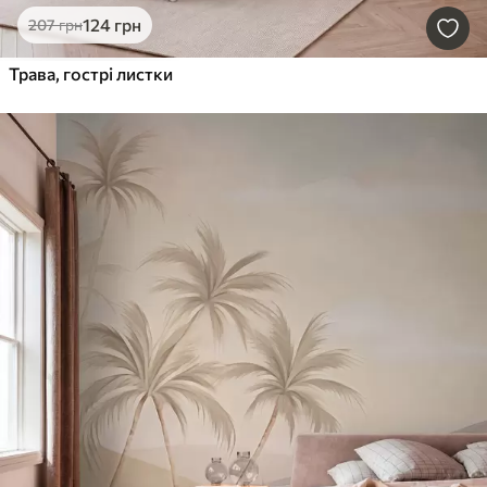
124
грн
207
грн
Трава, гострі листки