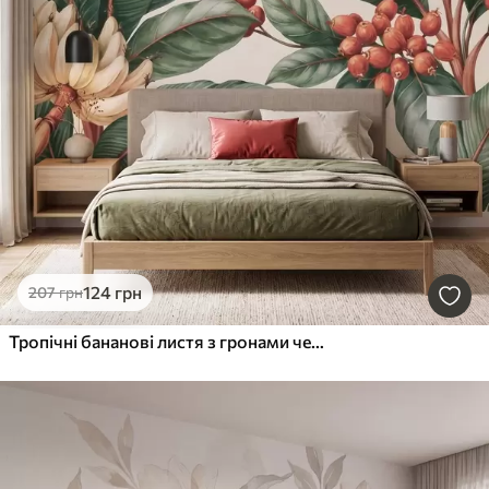
124
грн
207
грн
Тропічні бананові листя з гронами червоних кавових ягід, у стилі акварелі