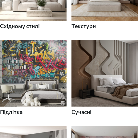
Східному стилі
Текстури
Підлітка
Сучасні