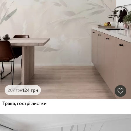
124
грн
207
грн
Трава, гострі листки