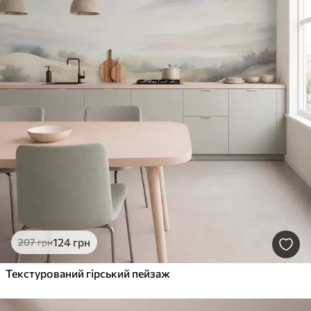
124
грн
207
грн
Текстурований гірський пейзаж