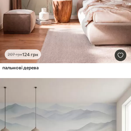
124
грн
207
грн
пальмові дерева