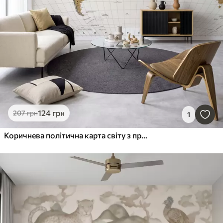
124
грн
207
грн
1
Коричнева політична карта світу з прапорами на українській мові