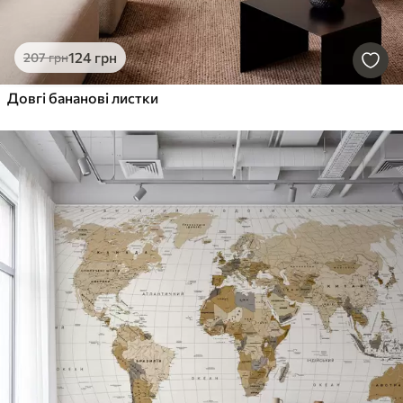
124
грн
207
грн
Довгі бананові листки