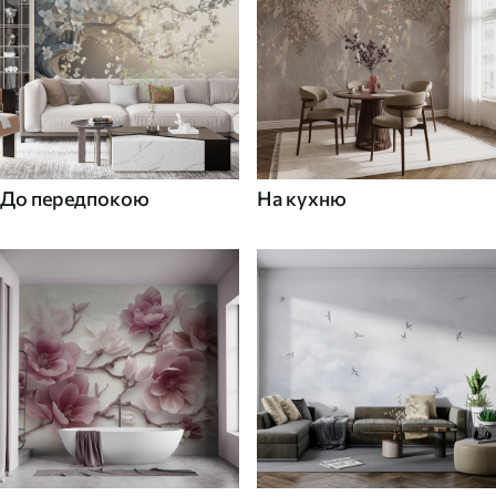
До передпокою
На кухню