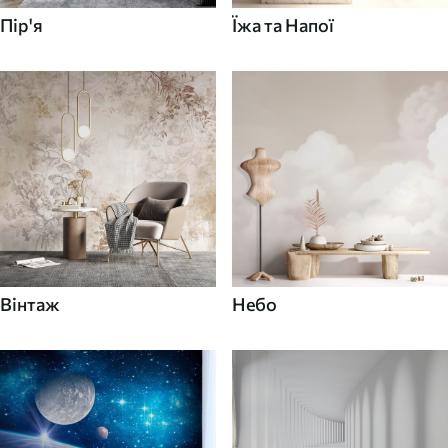
Пір'я
Їжа та Напої
Вінтаж
Небо