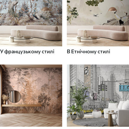
У французькому стилі
В Етнічному стилі