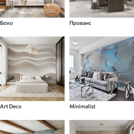
Бохо
Прованс
Art Deco
Minimalist