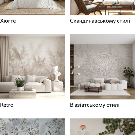
Хюгге
Скандинавському стилі
Retro
В азіатському стилі