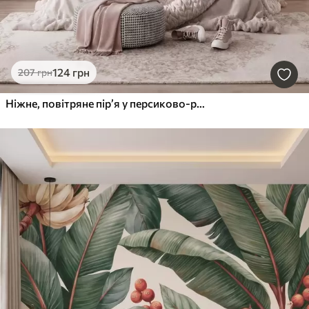
124
грн
207
грн
Ніжне, повітряне пір’я у персиково-рожевій мряці з мерехтінням