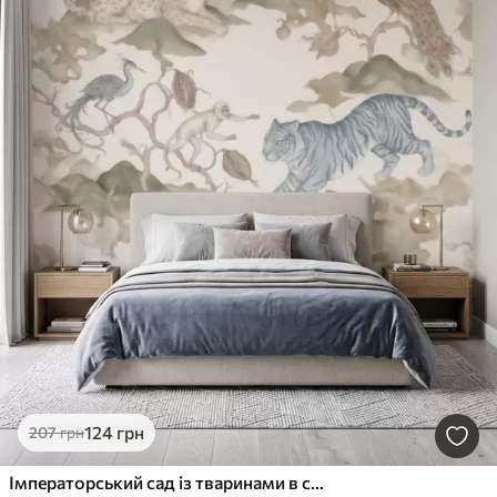
124
грн
207
грн
Імператорський сад із тваринами в східному стилі — мавпа, леопард, тигр, павич і чапля