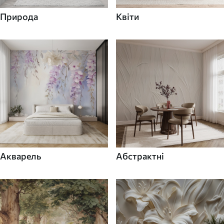
Природа
Квіти
Акварель
Абстрактні