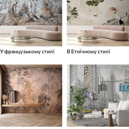
У французькому стилі
В Етнічному стилі