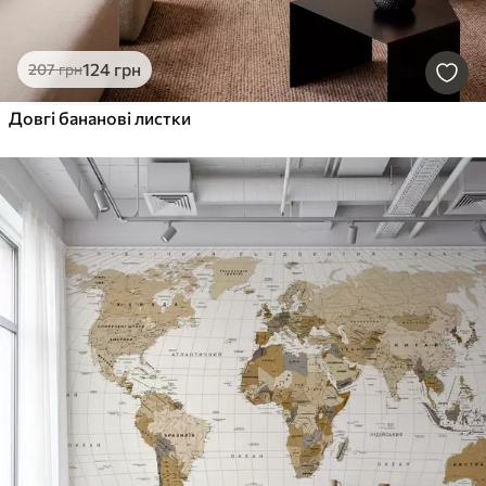
124
грн
207
грн
Довгі бананові листки