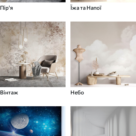
Пір'я
Їжа та Напої
Вінтаж
Небо