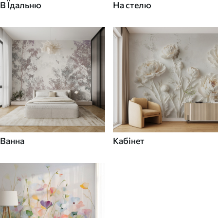
В Їдальню
На стелю
Ванна
Кабінет