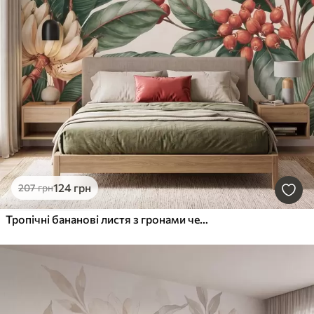
124
грн
207
грн
Тропічні бананові листя з гронами червоних кавових ягід, у стилі акварелі