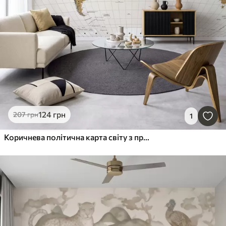
124
грн
207
грн
1
Коричнева політична карта світу з прапорами на українській мові