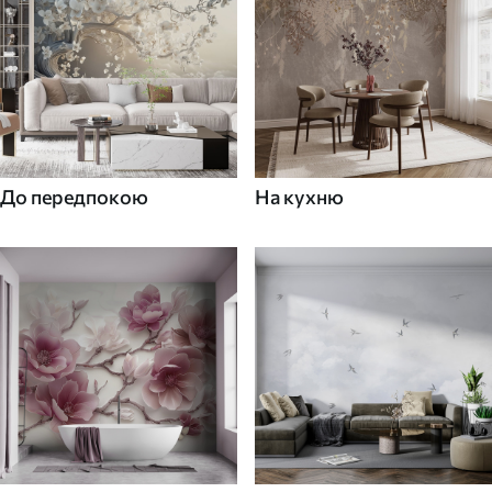
До передпокою
На кухню