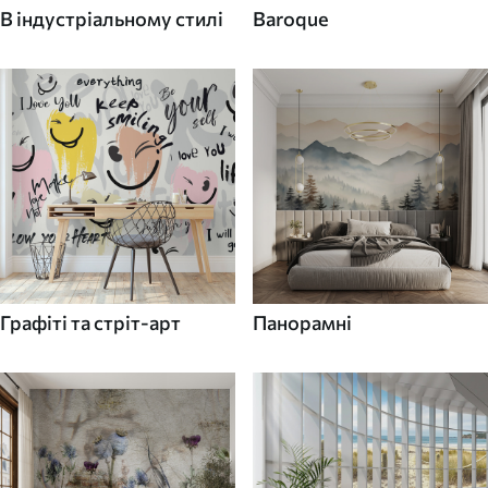
В індустріальному стилі
Baroque
Графіті та стріт-арт
Панорамні