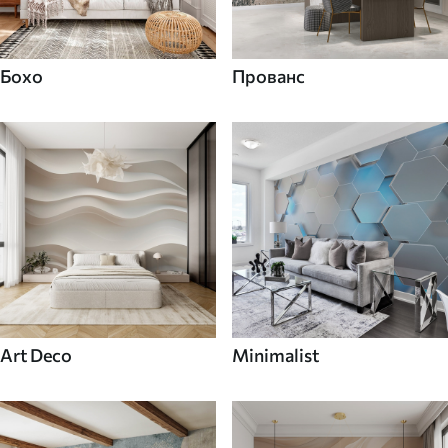
Бохо
Прованс
Art Deco
Minimalist