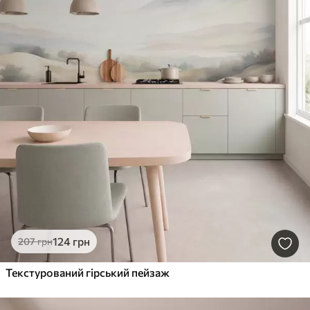
124
грн
207
грн
Текстурований гірський пейзаж