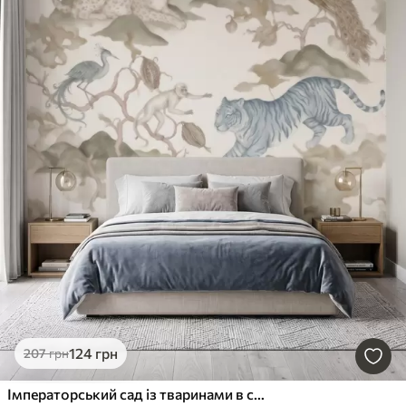
124
грн
207
грн
Імператорський сад із тваринами в східному стилі — мавпа, леопард, тигр, павич і чапля