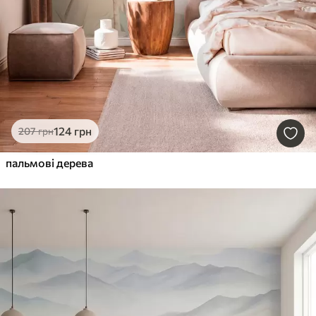
124
грн
207
грн
пальмові дерева