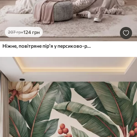
124
грн
207
грн
Ніжне, повітряне пір’я у персиково-рожевій мряці з мерехтінням