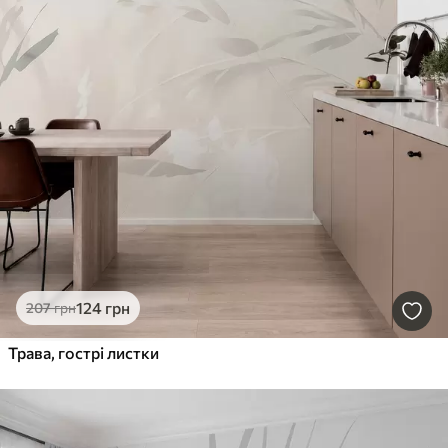
124
грн
207
грн
Трава, гострі листки