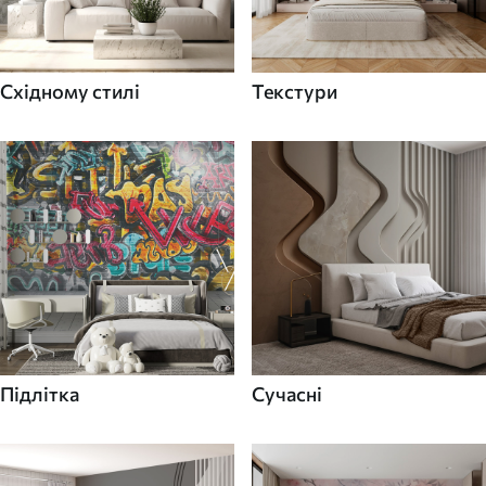
Східному стилі
Текстури
Підлітка
Сучасні