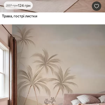
124
грн
207
грн
Трава, гострі листки