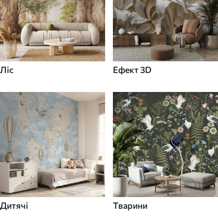
Ліс
Ефект 3D
Дитячі
Тварини