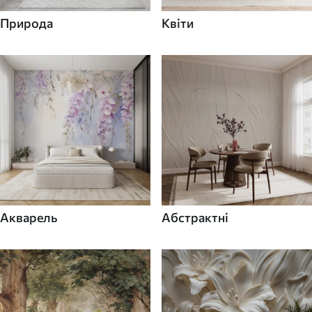
Природа
Квіти
Акварель
Абстрактні