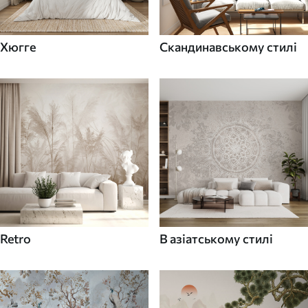
Хюгге
Скандинавському стилі
Retro
В азіатському стилі