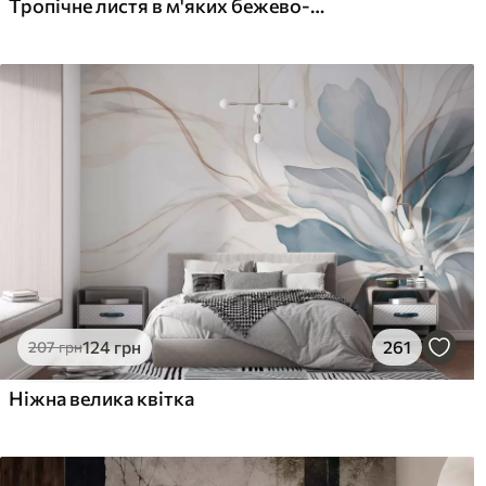
Тропічне листя в м'яких бежево-зелених тонах, з акварельним ефектом і ніжними переходами кольорів
1216
145
730
грн
/м²
124
грн
261
207
грн
Ніжна велика квітка