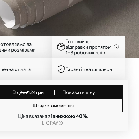
Готовий до
готовляємо за
відправки протягом
шими розмірами
1–3 робочих днів
печна оплата
Гарантія на шпалери
від
207
124
грн
Показати ціну
Швидке замовлення
Ціна вказана зі
знижкою 40%
.