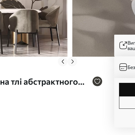
Ви
ва
Без
а тлі абстрактного