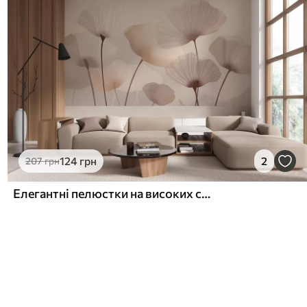
124
грн
2
207
грн
Елегантні пелюстки на високих стеблах у пастельних відтінках