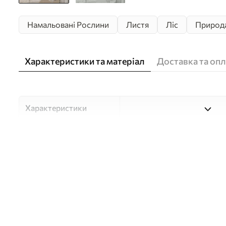
Намальовані Рослини
Листя
Ліс
Природ
Характеристики та матеріал
Доставка та опл
Характеристики
Матеріали
Вибирайте з трьох високоя
для різних приміщень і б
нижче або в процесі кастом
Автор
Студія дизайну "Шпалерня
Артикул
w05586