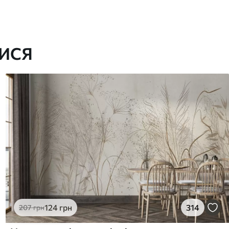
ИСЯ
124
грн
314
207
грн