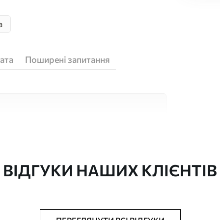
а
ата
Поширені запитання
кісних матеріалів, кожен з яких підходить
юджетів. Більше інформації можна отримати
ізації.
ВІДГУКИ НАШИХ КЛІЄНТІВ
"