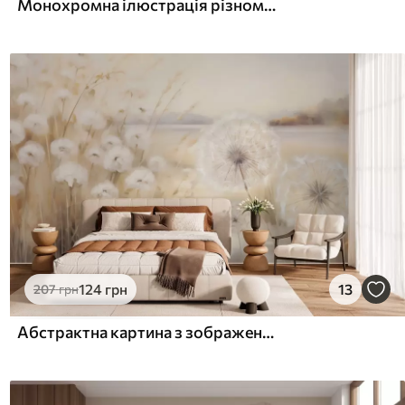
Монохромна ілюстрація різноманітних бежевих рослин і колосків з тонкими, хвилястими лініями і текстурами
124
грн
13
207
грн
Абстрактна картина з зображенням кульбаб