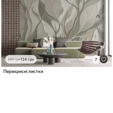
124
грн
7
207
грн
Перехресні листки