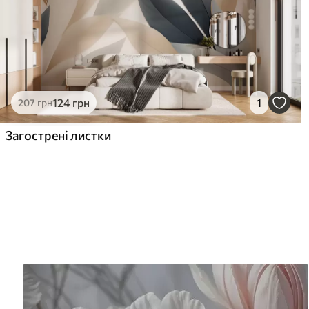
124
грн
1
207
грн
Загострені листки