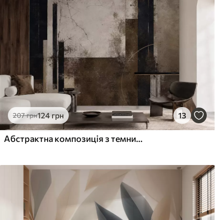
124
грн
13
207
грн
Абстрактна композиція з темними лініями та фактурами