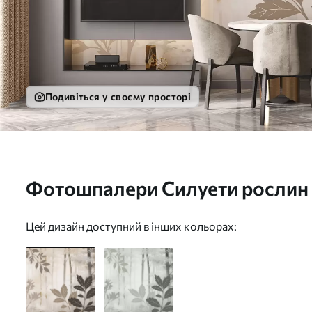
Подивіться у своєму просторі
Фотошпалери Силуети рослин н
лісу w05586
Цей дизайн доступний в інших кольорах: